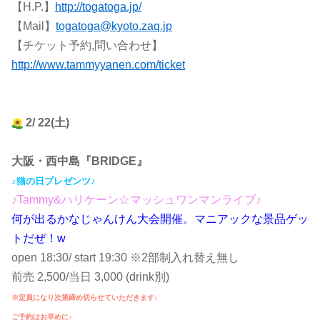
【H.P.】
http://togatoga.jp/
【Mail】
togatoga@kyoto.zaq.jp
【チケット予約,問い合わせ】
http://www.tammyyanen.com/ticket
2/ 22(土)
大阪・西中島『BRIDGE』
♪猫の日プレゼンツ♪
♪Tammy&ハリケーン☆マッシュワンマンライブ♪
何が出るかなじゃんけん大会開催。マニアックな景品ゲッ
トだぜ！w
open 18:30/ start 19:30 ※2部制入れ替え無し
前売 2,500/当日 3,000 (drink別)
※定員になり次第締め切らせていただきます♪
ご予約はお早めに♪