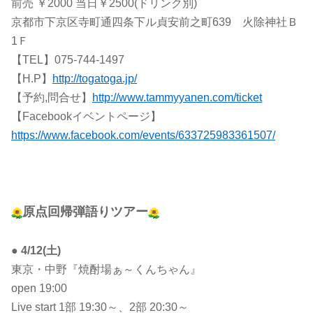
前売 ￥2000 当日￥2500(ドリンク別)
京都市下京区寺町通四条下ル貞安前之町639 火除神社Ｂ
1Ｆ
【TEL】075-744-1497
【H.P】
http://togatoga.jp/
【予約,問合せ】
http://www.tammyyanen.com/ticket
【Facebookイベントページ】
https://www.facebook.com/events/633725983361507/
原点回帰弾語りツアー
●
4/12(土)
東京・中野『焼酎場ぁ～くんちゃん』
open 19:00
Live start 1部 19:30～、2部 20:30～