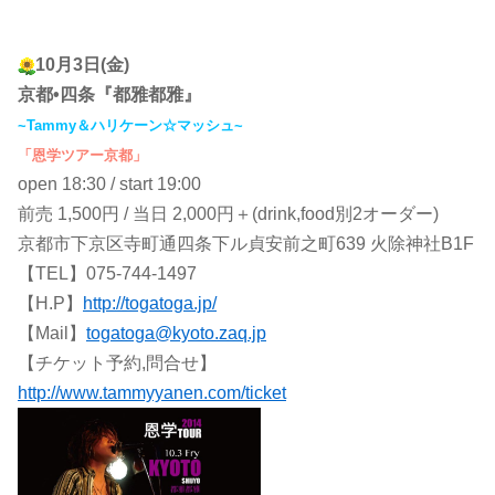
10月3日(金)
京都•四条『都雅都雅』
~Tammy＆ハリケーン☆マッシュ~
「恩学ツアー京都」
open 18:30 / start 19:00
前売 1,500円 / 当日 2,000円＋(drink,food別2オーダー)
京都市下京区寺町通四条下ル貞安前之町639 火除神社B1F
【TEL】075-744-1497
【H.P】
http://togatoga.jp/
【Mail】
togatoga@kyoto.zaq.jp
【チケット予約,問合せ】
http://www.tammyyanen.com/ticket