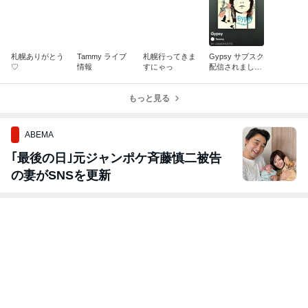
札幌ありがとう
Tammy ライブ
札幌行ってきま
Gypsy サブスク
♡
情報
すにゃっ
配信されました
♪
もっと見る
ABEMA
｢最後の日｣元ジャンポケ斉藤慎二被告
の妻がSNSを更新