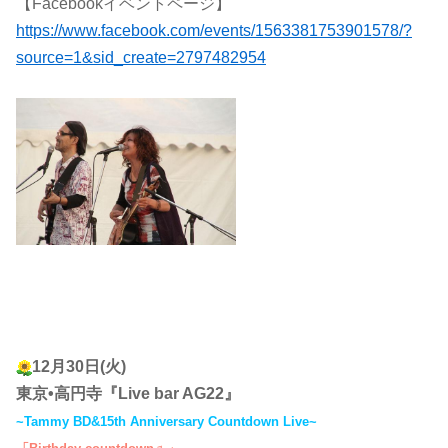
【Facebookイベントページ】
https://www.facebook.com/events/1563381753901578/?
source=1&sid_create=2797482954
12月30日(火)
東京•高円寺『Live bar AG22』
~Tammy BD&15th Anniversary Countdown Live~