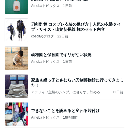
Amebaトピックス
1日前
刀剣乱舞 コスプレ衣装の選び方｜人気の衣装タイ
プ・サイズ・山姥切長義 極のセット内容
coscltのブログ
22日前
幼稚園と保育園でキリがない状況
Amebaトピックス
1日前
家族＆姪っ子とさむらい刀剣博物館に行ってきまし
た！
アラフィフ主婦のシンプルに暮らす、貯める、楽
12日前
しむ日常
できないことを認めると変わる片付け
Amebaトピックス
18時間前