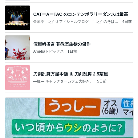
CATーAーTAC のコンテンポラリーダンスは最高
金原亭世之介オフィシャルブログ「世之介のそばに
4日前
おいでよ」Powered by Ameba
假屋崎省吾 花教室生徒の傑作
Amebaトピックス
1日前
刀剣乱舞万屋本舗 ＆ 刀剣乱舞 2.5茶屋
―虹― キャラクターカフェ大好き。
5日前