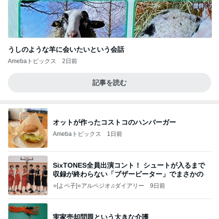
うしのような羊に会いたいという会話
Amebaトピックス
2日前
記事を読む
オットが作ったコストコのハンバーガー
Amebaトピックス
1日前
SixTONES全員出演コント！ シュートが入るまで
収録が終わらない「ブザービーター」でまさかの
⭐[よペ子]⭐アルペジオ♫ダイアリー
9日前
実家売却問題という大きな介護