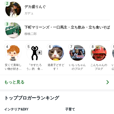
2
デカ盛りんぐ
ガデュ
3
下町マリーンズ・一口馬主・立ち飲み・立ち食いそば
柳橋二郎
4
5
6
7
8
安くて美味し
『やすたろ
道産子どすど
いもっちゃん
こんちゃんの
い物が好き☆
う』的 食の
す！
のブログ
ブログ
彡
備忘録
もっと見る
トップブロガーランキング
インテリア&DIY
子育て