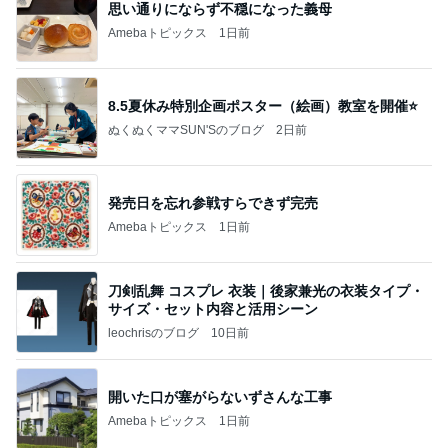
思い通りにならず不穏になった義母
Amebaトピックス
1日前
8.5夏休み特別企画ポスター（絵画）教室を開催⭐️
ぬくぬくママSUN'Sのブログ
2日前
発売日を忘れ参戦すらできず完売
Amebaトピックス
1日前
刀剣乱舞 コスプレ 衣装｜後家兼光の衣装タイプ・
サイズ・セット内容と活用シーン
leochrisのブログ
10日前
開いた口が塞がらないずさんな工事
Amebaトピックス
1日前