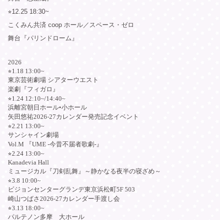
⭐︎12.25 18:30~
こくみん共済 coop ホール／スペース・ゼロ
舞台『パリンドローム』
2026
⭐︎1.18 13:00~
東京芸術劇場 シアターウエスト
楽劇『フィガロ』
⭐︎1.24 12:10~/14:40~
浜離宮朝日ホール•小ホール
矢田悠祐2026-27カレンダー発売記念イベント
⭐︎2.21 13:00~
サンシャイン劇場
Vol.M 『UME -今昔不届者歌劇-』
⭐︎2.24 13:00~
Kanadevia Hall
ミュージカル『刀剣乱舞』～静かなる夜半の寝ざめ～
⭐︎3.8 10:00~
ビジョンセンターグランデ東京浜松町5F 503
崎山つばさ2026-27カレンダー手渡し会
⭐︎3.13 18:00~
パルテノン多摩 大ホール