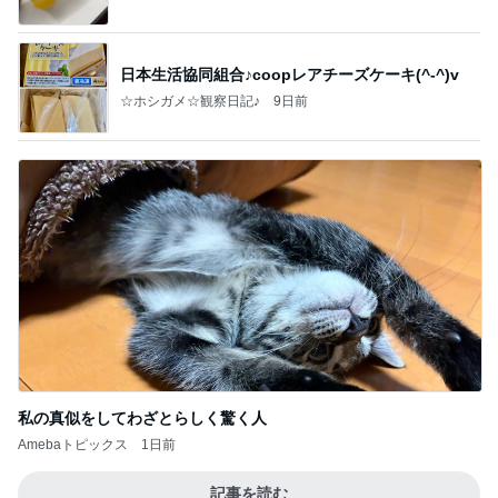
日本生活協同組合♪coopレアチーズケーキ(^-^)v
☆ホシガメ☆観察日記♪
9日前
私の真似をしてわざとらしく驚く人
Amebaトピックス
1日前
記事を読む