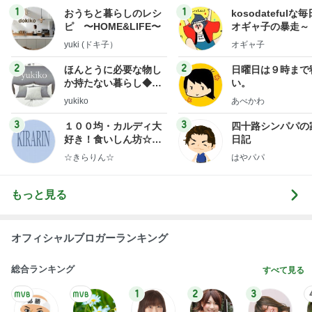
1
1
おうちと暮らしのレシ
kosodatefulな毎
ピ 〜HOME&LIFE〜
オギャ子の暴走～
yuki (ドキ子）
オギャ子
2
2
ほんとうに必要な物し
日曜日は９時まで
か持たない暮らし◆Ke
い。
ep Life Simple◆〜イ
yukiko
あべかわ
ンテリアのきろく〜
3
3
１００均・カルディ大
四十路シンパパの
好き！食いしん坊☆き
日記
らりん☆のブログ
☆きらりん☆
はやパパ
もっと見る
オフィシャルブロガーランキング
総合ランキング
すべて見る
1
2
3