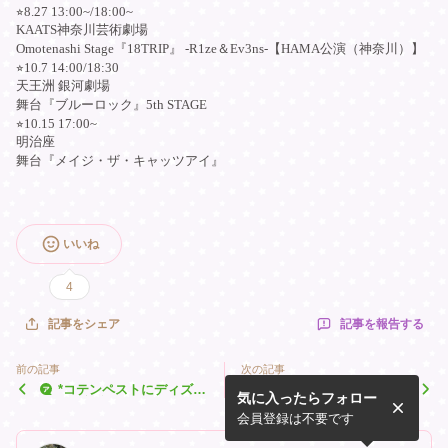
⭐︎8.27 13:00~/18:00~
KAATS神奈川芸術劇場
Omotenashi Stage『18TRIP』 -R1ze＆Ev3ns-【HAMA公演（神奈川）】
⭐︎10.7 14:00/18:30
天王洲 銀河劇場
舞台『ブルーロック』5th STAGE
⭐︎10.15 17:00~
明治座
舞台『メイジ・ザ・キャッツアイ』
いいね
4
記事を報告する
記事をシェア
前の記事
次の記事
*コテンペストにディズニ
*ポタツア８回目とまほス
気に入ったらフォロー
ーに福島*
テ*
会員登録は不要です