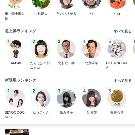
市川團十郎白
小林麻央
だいたひかる
桃
クロ
猿
急上昇ランキング
すべて見る
1
2
3
4
5
AKB48
たんぽぽ川村
北村総一朗
北別府学
OCHA NORM
エミコ
A
新登場ランキング
すべて見る
1
2
3
4
5
BEYOOOOO
ゆうこりん
島倉りか
石 安伊
蒼井心音
NDS