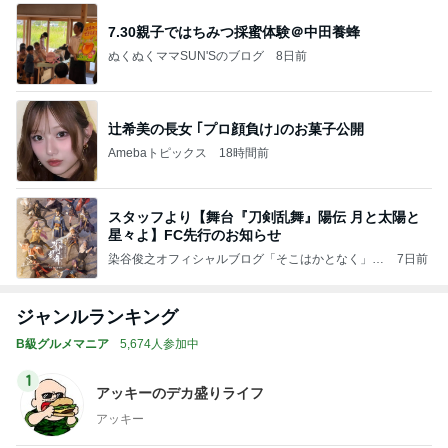
7.30親子ではちみつ採蜜体験＠中田養蜂
ぬくぬくママSUN'Sのブログ
8日前
辻希美の長女 ｢プロ顔負け｣のお菓子公開
Amebaトピックス
18時間前
スタッフより【舞台『⼑剣乱舞』陽伝 ⽉と太陽と
星々よ】FC先行のお知らせ
染谷俊之オフィシャルブログ「そこはかとなく」P
7日前
owered by Ameba
ジャンルランキング
B級グルメマニア
5,674人参加中
1
アッキーのデカ盛りライフ
アッキー