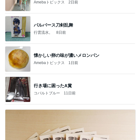
Amebaトピックス
2日前
パルバース刀剣乱舞
行雲流水。
8日前
懐かしい卵の味が濃いメロンパン
Amebaトピックス
1日前
行き場に困ったA賞
コバルトブルー
11日前