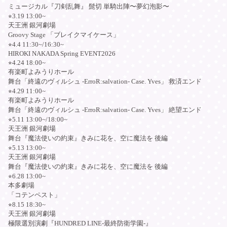
ミュージカル『刀剣乱舞』 髭切 単騎出陣〜夢幻泡影〜
⭐︎3.19 13:00~
天王洲 銀河劇場
Groovy Stage 「ブレイクマイケース」
⭐︎4.4 11:30~/16:30~
HIROKI NAKADA Spring EVENT2026
⭐︎4.24 18:00~
有楽町よみうりホール
舞台「終遠のヴィルシュ -ErroR:salvation- Case. Yves」 救済エンド
⭐︎4.29 11:00~
有楽町よみうりホール
舞台「終遠のヴィルシュ -ErroR:salvation- Case. Yves」 絶望エンド
⭐︎5.11 13:00~/18:00~
天王洲 銀河劇場
舞台『魔法使いの約束』きみに花を、空に魔法を 後編
⭐︎5.13 13:00~
天王洲 銀河劇場
舞台『魔法使いの約束』きみに花を、空に魔法を 後編
⭐︎6.28 13:00~
本多劇場
「コテンペスト」
⭐︎8.15 18:30~
天王洲 銀河劇場
極限選別演劇『HUNDRED LINE-最終防衛学園-』