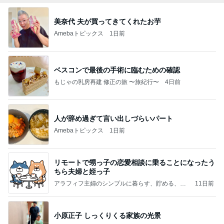
美奈代 夫が買ってきてくれたお芋
Amebaトピックス
1日前
ベスコンで最後の手術に臨むための確認
もじゃの乳房再建 修正の旅 〜旅紀行〜
4日前
人が辞め過ぎて言い出しづらいパート
Amebaトピックス
1日前
リモートで甥っ子の恋愛相談に乗ることになったう
ちら夫婦と姪っ子
アラフィフ主婦のシンプルに暮らす、貯める、楽
11日前
しむ日常
小原正子 しっくりくる家族の光景