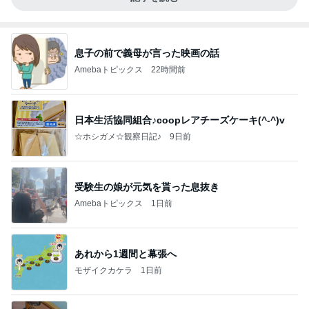
息子の前で義母が言った映画の話
Amebaトピックス
22時間前
日本生活協同組合♪coopレアチーズケーキ(^-^)v
☆ホシガメ☆観察日記♪
9日前
受験生の娘が元気を貰った息抜き
Amebaトピックス
1日前
あれから1週間と幕張へ
モザイクカケラ
1日前