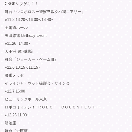
CBGKシブゲキ！！
舞台「ウロボロスー警察ヲ裁クハ我ニアリー」
⭐︎11.3 13:20~/16:00~/18:40~
全電通ホール
矢田悠祐 Birthday Event
⭐︎11.26 14:00~
天王洲 銀河劇場
舞台『ジョーカー・ゲームIII』
⭐︎12.6 10:15~/11:15~
幕張メッセ
イライジャ・ウッド撮影会・サイン会
⭐︎12.7 16:00~
ヒューリックホール東京
ロボコォォォン！−ＲＯＢＯＴ ＣＯＯＯＮＴＥＳＴ！−
⭐︎12.25 11:00~
明治座
舞台『忠臣蔵』