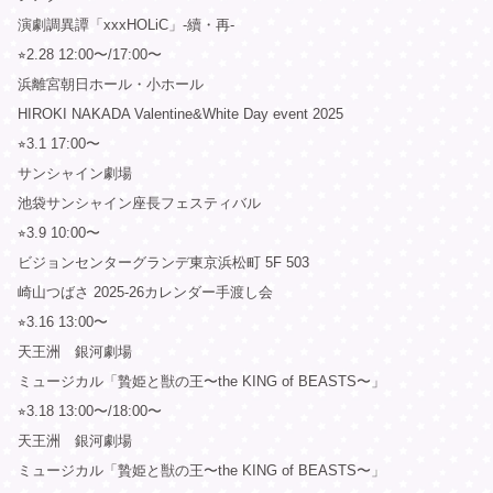
演劇調異譚「xxxHOLiC」-續・再-
⭐︎2.28 12:00〜/17:00〜
浜離宮朝日ホール・小ホール
HIROKI NAKADA Valentine&White Day event 2025
⭐︎3.1 17:00〜
サンシャイン劇場
池袋サンシャイン座長フェスティバル
⭐︎3.9 10:00〜
ビジョンセンターグランデ東京浜松町 5F 503
崎山つばさ 2025-26カレンダー手渡し会
⭐︎3.16 13:00〜
天王洲 銀河劇場
ミュージカル「贄姫と獣の王〜the KING of BEASTS〜」
⭐︎3.18 13:00〜/18:00〜
天王洲 銀河劇場
ミュージカル「贄姫と獣の王〜the KING of BEASTS〜」