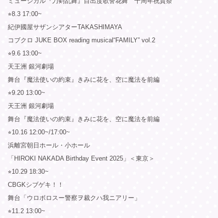
ミュージカル『刀剣乱舞』目出度歌誉花舞 十周年祝賀祭
⭐︎8.3 17:00~
紀伊國屋サザンシアターTAKASHIMAYA
コブクロ JUKE BOX reading musical“FAMILY” vol.2
⭐︎9.6 13:00~
天王洲 銀河劇場
舞台『魔法使いの約束』きみに花を、空に魔法を前編
⭐︎9.20 13:00~
天王洲 銀河劇場
舞台『魔法使いの約束』きみに花を、空に魔法を前編
⭐︎10.16 12:00~/17:00~
浜離宮朝日ホール・小ホール
「HIROKI NAKADA Birthday Event 2025」＜東京＞
⭐︎10.29 18:30~
CBGKシブゲキ！！
舞台「ウロボロスー警察ヲ裁クハ我ニアリー」
⭐︎11.2 13:00~