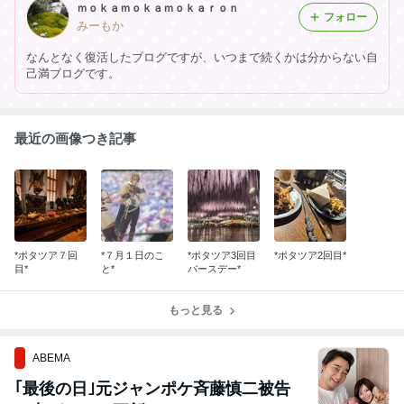
ｍｏｋａｍｏｋａｍｏｋａｒｏｎ
フォロー
みーもか
なんとなく復活したブログですが、いつまで続くかは分からない自
己満ブログです。
最近の画像つき記事
*ポタツア７回
*７月１日のこ
*ポタツア3回目
*ポタツア2回目*
目*
と*
バースデー*
もっと見る
ABEMA
｢最後の日｣元ジャンポケ斉藤慎二被告