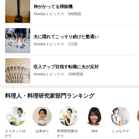
神がかってる掃除機
Amebaトピックス
5時間前
夫に隠れてこっそり続けた塾通い
Amebaトピックス
1日前
収入アップ目指す転職に夫が反対
Amebaトピックス
16時間前
料理人・料理研究家部門ランキング
エリオットゆ
山本ゆり
料理研究家ゆ
AYA
しゃなママ
かり
かり