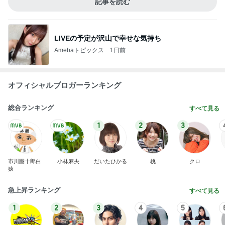
記事を読む
LIVEの予定が沢山で幸せな気持ち
Amebaトピックス
1日前
オフィシャルブロガーランキング
総合ランキング
すべて見る
1
2
3
市川團十郎白
小林麻央
だいたひかる
桃
クロ
猿
急上昇ランキング
すべて見る
1
2
3
4
5