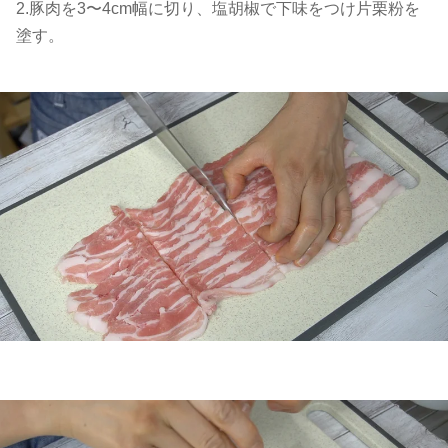
2.豚肉を3〜4cm幅に切り、塩胡椒で下味をつけ片栗粉を
塗す。