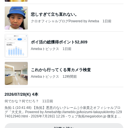
悲しすぎて立ち直れない。
クロオフィシャルブログPowered by Ameba
1日前
ポイ活の総獲得ポイント52,809
Amebaトピックス
1日前
これから行ってくる胃カメラ検査
Amebaトピックス
12時間前
2026/07/28(K) 4本
何でかな？何でだろ？
11日前
魚拓-1 (10:41:48) 【魚拓】悪意のないクレーム | 小泉貴之オフィシャルブロ
グ「大丈夫」Powered by Amebahttp://ameblo.jp/koizumi-takayuki/entry-129
74012940.html - 2026年7月28日 12:26 - ウェブ魚拓megalodon.jp 微笑まし
いやり取りを動画で見せてくれ！ 魚拓-2 (15:49:42) 【魚拓】ちゃんと向き合
えていない | 小泉貴之オフィシャルブログ「大丈夫」Pow