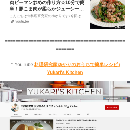
肉ピーマン炒めの作り方☆10分で簡
単！豚こま肉が柔らかジューシー！
無限に食べられる簡単おかずです♪
こんにちは☆料理研究家のゆかりです♪今回は、肉ピーマンを作りました☆10分で作れて超簡単！スーパーでお安く手に入る豚こま肉が柔らかジューシー！ピーマンのシャキシャキ食感と相性抜群です♪無限に食べられる簡単おかずレシピ！ピーマンの大量消費にもオススメです☆とても美味しいので、ぜひ作ってみてください♪Hello☆I'...
大量消費にもオススメ！-How to
youtu.be
make Pork Green Pepper【料理研
究家ゆかり】
==============================================
=======
🥚YouTube
料理研究家ゆかりのおうちで簡単レシピ /
Yukari's Kitchen