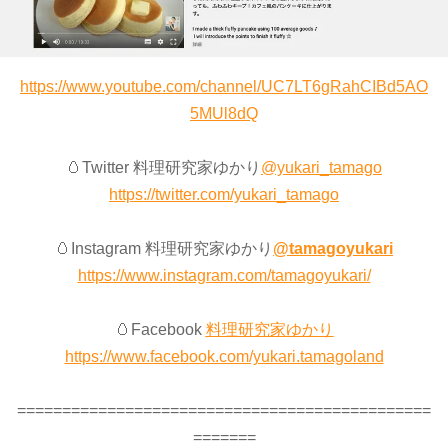
https://www.youtube.com/channel/UC7LT6gRahCIBd5AO
5MUl8dQ
🥚Twitter 料理研究家ゆかり
@yukari_tamago
https://twitter.com/yukari_tamago
🥚Instagram 料理研究家ゆかり
@tamagoyukari
https://www.instagram.com/tamagoyukari/
🥚Facebook
料理研究家ゆかり
https://www.facebook.com/yukari.tamagoland
==============================================
=======