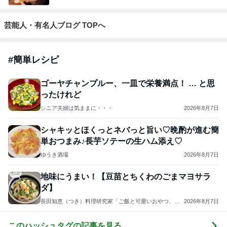
芸能人・有名人ブログ TOPへ
#
簡単レシピ
ゴーヤチャンプルー、一皿で栄養満点！ … と思
ったけれど
シニア夫婦は気ままに・・・
2026年8月7日
シャキッとほくっとネバっと旨い♡晩酌が進む簡
単おつまみ♪長芋ソテーの生ハム添え♡
ゆうき酒場
2026年8月7日
地味にうまい！【豆苗とちくわのごまマヨサラ
ダ】
長田知恵（つき）料理研究家「ご飯と可愛いおやつ、キ
2026年8月7日
ッチンアイテム」
このハッシュタグの記事を見る