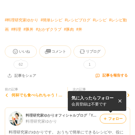
#
料理研究家ゆかり
#
簡単レシピ
#
レシピブログ
#
レシピ
#
レシピ動
画
#
料理
#
豚丼
#
おかずクラブ
#
豚肉
#
丼
いいね
コメント
リブログ
62
1
記事を報告する
記事をシェア
前の記事
次の記事
何杯でも食べられちゃう！？
「萌え断！フルーツサンドレ
気に入ったらフォロー
キャベツたっぷりコンソメス
シピ」おうちで簡単お手軽！
ープの作り方【春キャベツ】
生クリームたっぷりで可愛い
会員登録は不要です
【簡単レシピ】
フルーツサンド
料理研究家ゆかりオフィシャルブログ「Yukari's Kitchen おうちで簡単レシピ」Powered by Ameba
フォロー
料理研究家ゆかり
料理研究家のゆかりです。 おうちで簡単にできるレシピや、役に