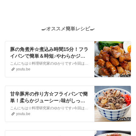
🍳オススメ簡単レシピ🍳
豚の角煮丼☆煮込み時間15分！フラ
イパンで簡単＆時短♪やわらかジュ
ーシーな角煮丼に仕上げる方法をご
こんにちは☆料理研究家のゆかりです♪今回は、豚の角煮丼を作りました☆煮込み時間たったの15分！フライパンで簡単＆時短で美味しい角煮丼が作れます♪柔らかジューシーな角煮丼に仕上げるコツをご紹介します☆とても美味しいので、ぜひ作ってみてください♪Hello ☆ I'm a culinary expert ♪This ...
紹介します☆-How to make Kakuni
youtu.be
Pork Bowl-【料理研究家ゆかり】
甘辛豚丼の作り方☆フライパンで簡
単！柔らかジューシー♪味がしっか
り染み込んだ絶品豚丼です♪美味し
こんにちは☆料理研究家のゆかりです♪今回は、甘辛豚丼を作りました☆フライパンで簡単＆お手軽！柔らかジューシーでしっかり味の染み込んだ美味しい豚丼です。美味しく仕上げるコツなどご紹介します！とても簡単なので、ぜひ作ってみてください☆Hello ☆ I'm a culinary expert ♪This time, ...
く仕上げるコツをご紹介☆-How to
youtu.be
make Pork Bowl-【料理研究家ゆか
り】