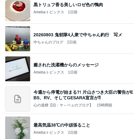
黒トリュフ香る美しいロゼ色の鴨肉
Amebaトピックス
1日前
20260803 鬼郁隊4人衆で中ちゃん釣行 写メ
中ちゃんのブログ
2日前
癒された洗濯機からのメッセージ
Amebaトピックス
1日前
今週から停電が始まる?! 片山さつき大臣の警告がE
BS、RV、そしてGESARA宣言が⁈
心の道標【旧：ヤ～ベェのブログ】
15時間前
最高気温38℃の中頑張ること
Amebaトピックス
2日前