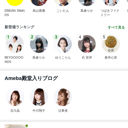
EBiDAN 39&Ki
高山善廣
こいたん
島倉りか
つばきファク
DS
トリー
新登場ランキング
すべて見る
1
2
3
4
5
BEYOOOOO
島倉りか
ゆうこりん
石 安伊
蒼井心音
NDS
Ameba殿堂入りブログ
北斗晶
中川翔子
辻希美