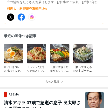
立つ情報をたくさんお届けします♪ お仕事のご依頼・お問い合わせ
はこちら→yukari@tamakara.com
料理人・料理研究家部門 2位
最近の画像つき記事
暑い日はコレ！
【レンジだけ】
【作り置き】野
【切って和える
大根おろしでさ
ツナ缶とトマト
菜がモリモリ食
だけ】ゴーヤの
っぱり旨い「豚
で作る「火を使
べられる！「夏
苦味が消え
おろしそうめ
わない」絶品冷
野菜と豚肉の焼
た！？パクパク
ん」の作り方
製パスタ
もっと見る
き浸し」が絶品
食べられるツナ
すぎる
マヨサラダ
ABEMA
清水アキラ 37歳で急逝の息子 良太郎さ