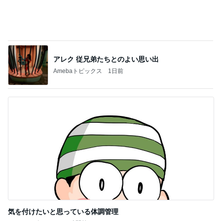
気を付けたいと思っている体調管理
Amebaトピックス
17時間前
記事を読む
細川直美 夕日を見て感謝した日常
Amebaトピックス
1日前
贅沢な値段の和牛サーロインステーキ
Amebaトピックス
18時間前
上原さくら 何食べても美味しい店
Amebaトピックス
1日前