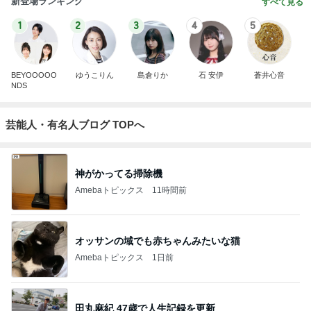
新登場ランキング
すべて見る
1
2
3
4
5
BEYOOOOO
ゆうこりん
島倉りか
石 安伊
蒼井心音
NDS
芸能人・有名人ブログ TOPへ
神がかってる掃除機
Amebaトピックス
11時間前
オッサンの域でも赤ちゃんみたいな猫
Amebaトピックス
1日前
田丸麻紀 47歳で人生記録を更新