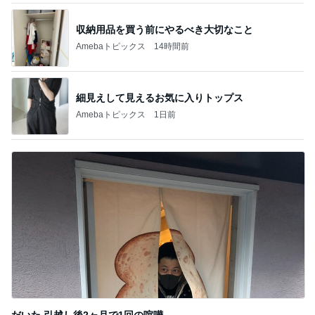
だいた 引越し後2ヶ月で1回の喧嘩
Amebaトピックス
1日前
記事を読む
苦手だった里芋の煮物も完食
Amebaトピックス
1日前
夏休みのお昼に毎回リピートするもの
Amebaトピックス
10時間前
子育て世代にとって現実的な選択肢
Amebaトピックス
10時間前