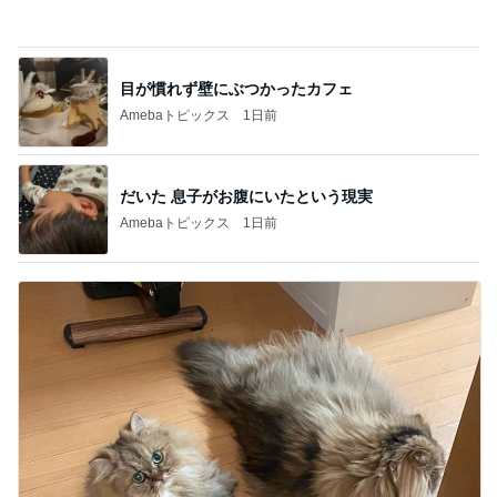
買いそびれたブラシセットが半額
Amebaトピックス
12時間前
記事を読む
アレク 遊んで休憩する可愛い次女
Amebaトピックス
1日前
うなぎたっぷりう巻きとカツオのたたき
Amebaトピックス
1日前
キャンセルになるバイト医師の立場