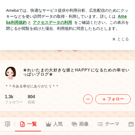
★れいたまの大好きな彼とHAPPYになるための幸せいっぱい
ブログ★
アプリをダウンロードして
ブログの更新通知
を受け取りまし
開く
ょう。
★れいたまの大好きな彼とHAPPYになるための幸せい
っぱいブログ★
＊＊今ある幸せにありがとう＊＊
1.3k
804
フォロー
フォロワー
投稿
一覧
人気
画像
テーマ