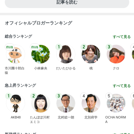
記事を読む
オフィシャルブロガーランキング
総合ランキング
すべて見る
1
2
3
市川團十郎白
小林麻央
だいたひかる
桃
クロ
猿
急上昇ランキング
すべて見る
1
2
3
4
5
AKB48
たんぽぽ川村
北村総一朗
北別府学
OCHA NORM
エミコ
A