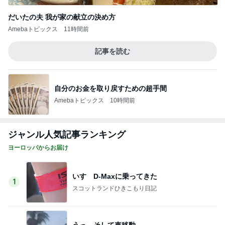
ヨーロッパからお届け
いすゞD-Maxに乗ってきた
1
スコットランドひきこもり日記
うっ、そして車移動…
2
ロンドンあれこれ
朝ごはんとランチぃ～♡
3
ロンドンあれこれ
昭和な雰囲気～♡
4
ロンドンあれこれ
広告