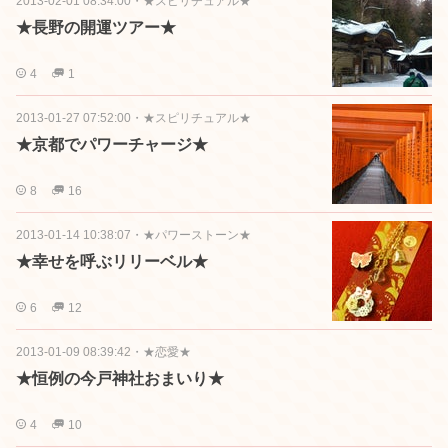
2013-02-01 08:34:00
・
★スピリチュアル★
★長野の開運ツアー★
4
1
2013-01-27 07:52:00
・
★スピリチュアル★
★京都でパワーチャージ★
8
16
2013-01-14 10:38:07
・
★パワーストーン★
★幸せを呼ぶリリーベル★
6
12
2013-01-09 08:39:42
・
★恋愛★
★恒例の今戸神社おまいり★
4
10