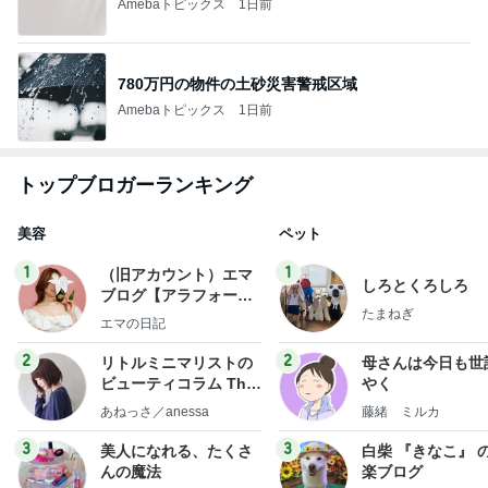
Amebaトピックス
1日前
780万円の物件の土砂災害警戒区域
Amebaトピックス
1日前
トップブロガーランキング
美容
ペット
1
1
（旧アカウント）エマ
しろとくろしろ
ブログ【アラフォー会
たまねぎ
社売却セカンドライ
エマの日記
フ】
2
2
リトルミニマリストの
母さんは今日も世
ビューティコラム The
やく
little minimalist's bea
あねっさ／anessa
藤緒 ミルカ
uty colum
3
3
美人になれる、たくさ
白柴 『きなこ』 
んの魔法
楽ブログ