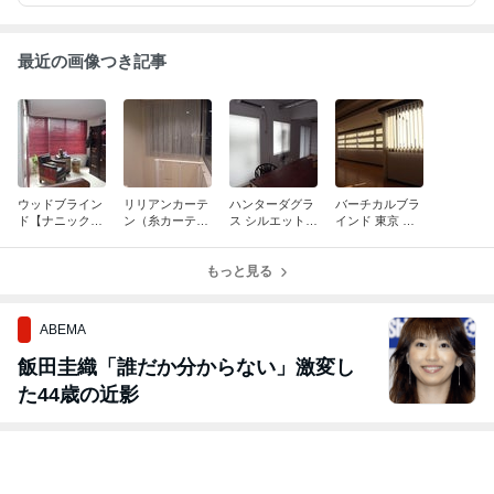
1 ●FREE CALL：0120-597-739 ​ ご興味を持っていただいた方は、
お気軽にお問い合わせください！
最近の画像つき記事
ウッドブライン
リリアンカーテ
ハンターダグラ
バーチカルブラ
ド【ナニック】
ン（糸カーテ
ス シルエットシ
インド 東京 高
高級マンション
ン） 高級住宅 ●
ェード 都内 高
級マンション ●
●No121109
No120920-②
級マンション ●
No111230
もっと見る
No120904
ABEMA
飯田圭織「誰だか分からない」激変し
た44歳の近影