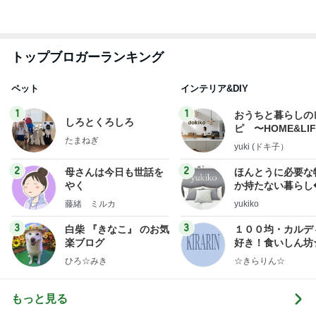
ンテリアのきろく
3
3
白柴 『きなこ』 のお気
１００均・カルデ
楽ブログ
好き！食いしん坊
らりん☆のブログ
ひろ☆みき
☆きらりん☆
もっと見る
オフィシャルブロガーランキング
総合ランキング
すべて見る
1
2
3
市川團十郎白
小林麻央
だいたひかる
桃
クロ
猿
急上昇ランキング
すべて見る
1
2
3
4
5