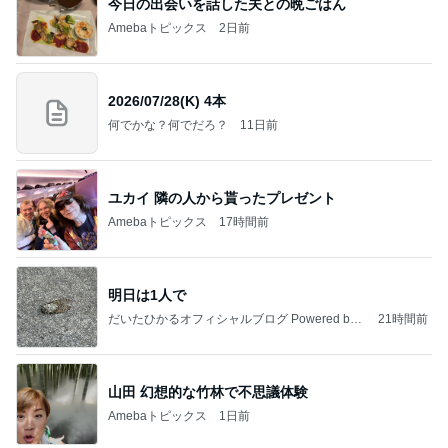
記事を読む
奥さんに感謝した洗濯と洗い物
Amebaトピックス
2日前
私達が何も言えなくなる事を楽しみにしていまー
す｡
最後の悪あがき
2日前
息子の身長が4センチ伸びたサプリ
Amebaトピックス
1日前
インターン面接3
四コマ戦士 パパ戦記
7日前