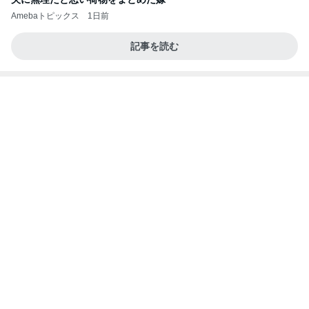
娘との旅行で起きたハプニング
Amebaトピックス
1日前
記事を読む
駅直結の人気店で初の全粒粉スコーン
Amebaトピックス
1日前
今週から停電が始まる?! 片山さつき大臣の警告がE