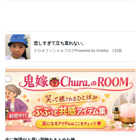
痛くならず大活躍の楽ちんサンダル
Amebaトピックス
1日前
きっと高市ってこの時代に嘘、誤魔化し、はぐらか
しても【バレない】【通用する】とでも思ってたん
だろ
広報 いぬねこ本舗
9日前
海外の彼女に届けたバラの花束
Amebaトピックス
1日前
今日の服装 ブログ読んでくれてて嬉しい瞬間。
桃オフィシャルブログ Powered by Ameba
1日前