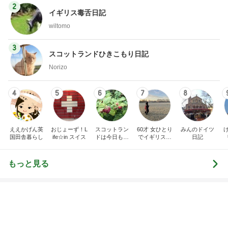
スコットランドひきこもり日記
Norizo
4
5
6
7
8
ええかげん英
おじょーず！L
スコットラン
60才 女ひとり
みんのドイツ
国田舎暮らし
ife☆in スイス
ドは今日も曇
でイギリスに
日記
り空
移住
もっと見る
娘がテンション上がったピンクの麺
Amebaトピックス
2日前
高くて悩んだ息子のためのからくり箱
Amebaトピックス
2日前