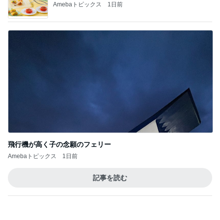
飛行機が高く子の念願のフェリー
Amebaトピックス
1日前
記事を読む
トップブロガーランキング
ペット
インテリア&DIY
1
1
おうちと暮らしの
しろとくろしろ
ピ 〜HOME&LI
たまねぎ
yuki (ドキ子）
2
2
母さんは今日も世話を
ほんとうに必要な
やく
か持たない暮らし
ep Life Simple
藤緒 ミルカ
yukiko