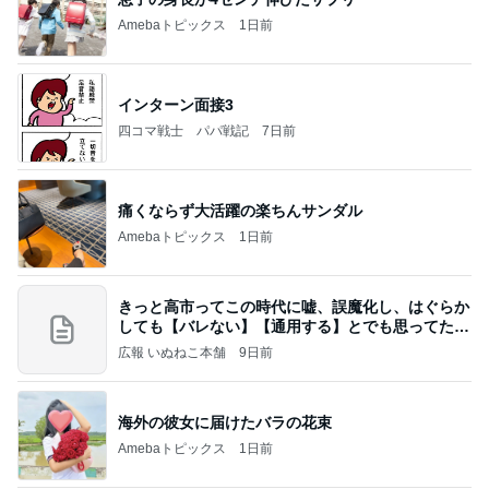
業務用アイスどこに売ってる？ロッテやタカナシ等
安い市販の2リットルアイスは業務スーパーやシャ
トレ
AKO | Smart Life
8日前
假屋崎 ぼんぼり祭りに出品した作品
Amebaトピックス
21時間前
【ヤマハ発動機】～トートバック～【三越伊勢丹】
株主優待を楽しんで～tasayuryのブログ
14日前