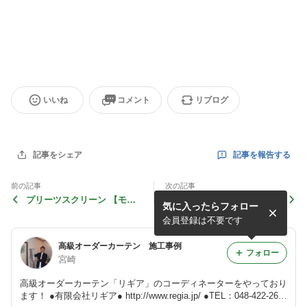
いいね
コメント
リブログ
記事を報告する
記事をシェア
前の記事
次の記事
プリーツスクリーン 【モル
オーダーカーテン【クリエー
気に入ったらフォロー
ザ】 施工例 ●No120321
ションバウマン】 ●No11122
2
会員登録は不要です
高級オーダーカーテン 施工事例
フォロー
宮崎
高級オーダーカーテン「リギア」のコーディネーターをやっており
ます！ ●有限会社リギア● http://www.regia.jp/ ●TEL：048-422-269