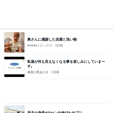
BS、RV、そしてGESARA宣言が⁈
心の道標【旧：ヤ～ベェのブログ】
4時間前
南明奈 飛行機好きの息子が大喜び
Amebaトピックス
24時間前
20260803 鬼郁隊4人衆で中ちゃん釣行 写メ
中ちゃんのブログ
1日前
カフェで食べたしっとり美味しいケーキ
Amebaトピックス
20時間前