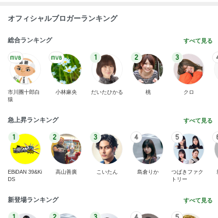
EBiDAN 39&Ki
高山善廣
こいたん
島倉りか
つばきファク
DS
トリー
新登場ランキング
すべて見る
1
2
3
4
5
BEYOOOOO
島倉りか
ゆうこりん
石 安伊
蒼井心音
NDS
姉の娘に言われたずるい言葉
Amebaトピックス
1日前
横浜SOGOうまいもの大会
nanaオフィシャルブログ Powered by Ameba
11日前