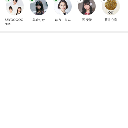
今日の出会いを話した夫との晩ごはん
Amebaトピックス
2日前
2026/07/28(K) 4本
何でかな？何でだろ？
11日前
ユカイ 隣の人から貰ったプレゼント
Amebaトピックス
17時間前
明日は1人で
だいたひかるオフィシャルブログ Powered by
21時間前
Ameba
山田 幻想的な竹林で不思議体験