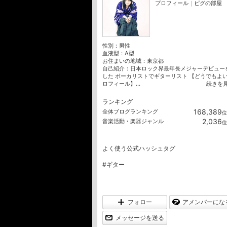
プロフィール
｜
ピグの部屋
性別：
男性
血液型：
A型
お住まいの地域：
東京都
自己紹介：日本ロック界最年長メジャーデビュー
した ボーカリストでギターリスト 【どうでもよ
ロフィール】...
続きを
ランキング
168,389
全体ブログランキング
位
2,036
音楽活動・楽器ジャンル
位
よく使う公式ハッシュタグ
#ギター
フォロー
アメンバーにな
メッセージを送る