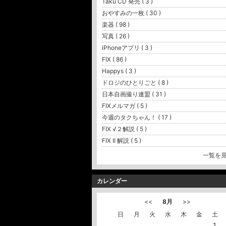
Taku CD 発売 ( 3 )
おやすみの一枚 ( 30 )
楽器 ( 98 )
写真 ( 26 )
iPhoneアプリ ( 3 )
FIX ( 86 )
Happys ( 3 )
ドロジのひとりごと ( 8 )
日本自画撮り連盟 ( 31 )
FIXメルマガ ( 5 )
今週のタクちゃん！ ( 17 )
FIX √２解説 ( 5 )
FIX II 解説 ( 5 )
一覧を
カレンダー
<<
8月
>>
日
月
火
水
木
金
土
1