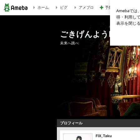
ホーム
ピグ
アメブロ
予想以上に大きかっ
早め早めにね | ごきげんようFIXのTakuです
ごきげんようFIXのTa
未来へ跳べ
プロフィール
FIX,Taku