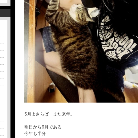
5月よさらば また来年。
明日から6月である
今年も半分