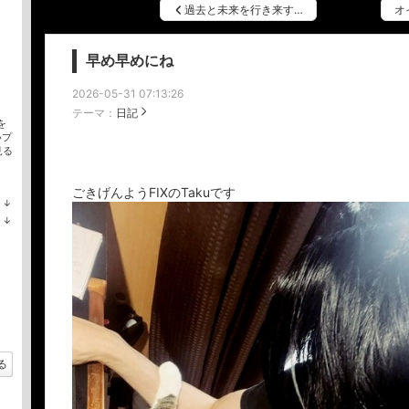
過去と未来を行き来す…
オ
早め早めにね
2026-05-31 07:13:26
テーマ：
日記
を
いプ
見る
ごきげんようFIXのTakuです
↓
ラ
↓
ン
ラ
キ
ン
ン
キ
グ
ン
下
グ
降
下
降
る