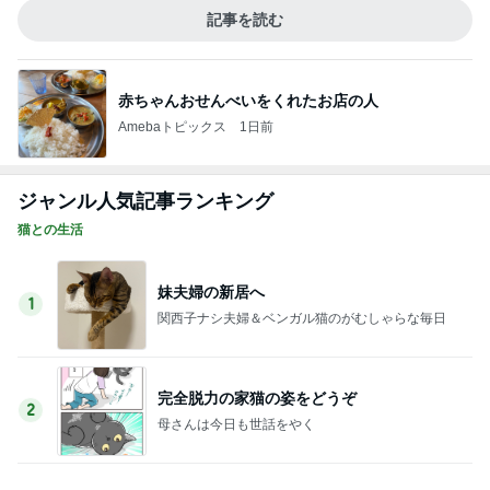
完全脱力の家猫の姿をどうぞ
2
母さんは今日も世話をやく
魔王ちゃんと女帝と祭壇と。
3
うちの魔王さま。
明日は秘密の譲渡会！＆待機チマチマ♪ドレミ
の歌
4
ＮＰＯ法人ねこけん Official Blog
熱烈プロポーズ！島江ちゃん正式譲渡のご報
告
5
ニャンこまルームへようこそ