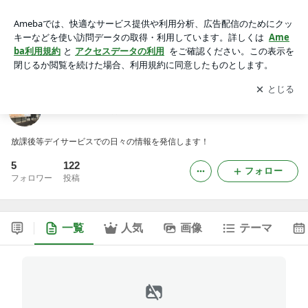
スマイルひろば匠 墨坂店のブログ
アプリをダウンロードして
ブログの更新通知
を受け取りまし
開く
ょう。
スマイルひろば匠 墨坂店のブログ
放課後等デイサービスでの日々の情報を発信します！
5
122
フォロー
フォロワー
投稿
一覧
人気
画像
テーマ