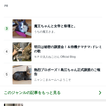
このジャンルの記事をもっと見る
次世代掃除機がやってきた！！
Amebaトピックス
8時間前
カフェで食べたしっとり美味しいケーキ
Amebaトピックス
1日前
古村比呂 肌寒い北海道で打ち合わせ
Amebaトピックス
11時間前
堀ちえみ 愛犬三姉妹の記念撮影
Amebaトピックス
2日前