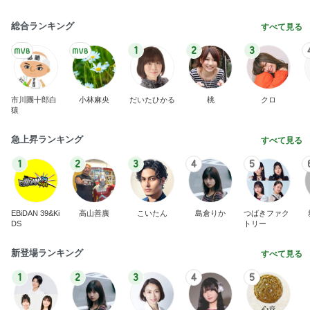
総合ランキング
すべて見る
1
2
3
市川團十郎白
小林麻央
だいたひかる
桃
クロ
猿
急上昇ランキング
すべて見る
1
2
3
4
5
EBiDAN 39&Ki
高山善廣
こいたん
島倉りか
つばきファク
DS
トリー
新登場ランキング
すべて見る
1
2
3
4
5