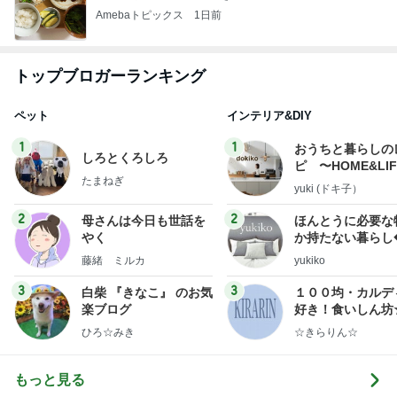
Amebaトピックス
1日前
トップブロガーランキング
ペット
インテリア&DIY
1
1
おうちと暮らしの
しろとくろしろ
ピ 〜HOME&LI
たまねぎ
yuki (ドキ子）
2
2
母さんは今日も世話を
ほんとうに必要な
やく
か持たない暮らし
ep Life Simple
藤緒 ミルカ
yukiko
ンテリアのきろく
3
3
白柴 『きなこ』 のお気
１００均・カルデ
楽ブログ
好き！食いしん坊
らりん☆のブログ
ひろ☆みき
☆きらりん☆
もっと見る