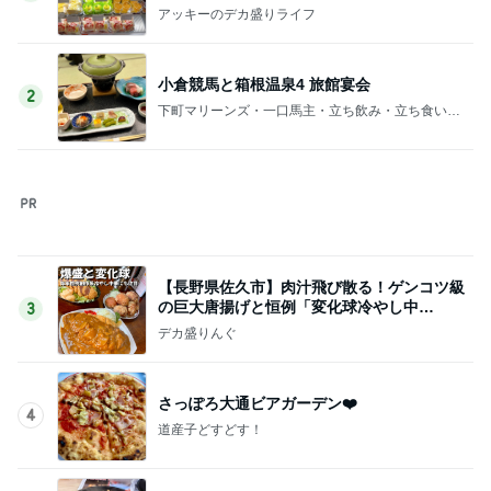
アッキーのデカ盛りライフ
小倉競馬と箱根温泉4 旅館宴会
2
下町マリーンズ・一口馬主・立ち飲み・立ち食いそ
ば
【長野県佐久市】肉汁飛び散る！ゲンコツ級
の巨大唐揚げと恒例「変化球冷やし中
3
華」！！〜李紅蘭さん〜
デカ盛りんぐ
さっぽろ大通ビアガーデン❤️
4
道産子どすどす！
小倉競馬と箱根温泉3 ミエルモーサときつね
焼うどん
5
下町マリーンズ・一口馬主・立ち飲み・立ち食いそ
ば