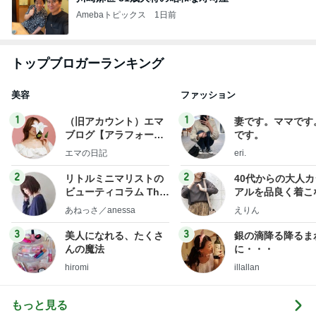
Amebaトピックス
1日前
トップブロガーランキング
美容
ファッション
1
1
（旧アカウント）エマ
妻です。ママです
ブログ【アラフォー会
です。
社売却セカンドライ
エマの日記
eri.
フ】
2
2
リトルミニマリストの
40代からの大人
ビューティコラム The
アルを品良く着こ
little minimalist's bea
ファッションブロ
あねっさ／anessa
えりん
uty colum
3
3
美人になれる、たくさ
銀の滴降る降るま
んの魔法
に・・・
hiromi
illallan
もっと見る