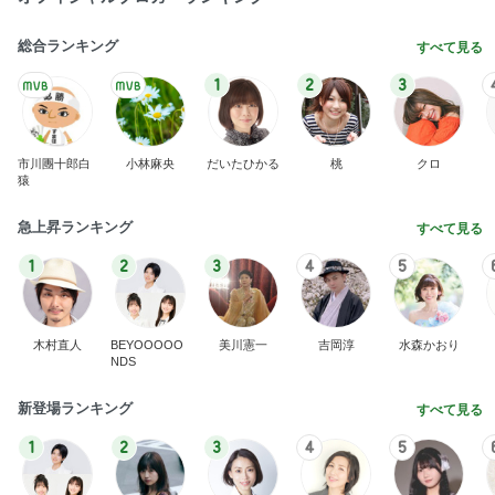
総合ランキング
すべて見る
1
2
3
市川團十郎白
小林麻央
だいたひかる
桃
クロ
猿
急上昇ランキング
すべて見る
1
2
3
4
5
木村直人
BEYOOOOO
美川憲一
吉岡淳
水森かおり
NDS
新登場ランキング
すべて見る
1
2
3
4
5