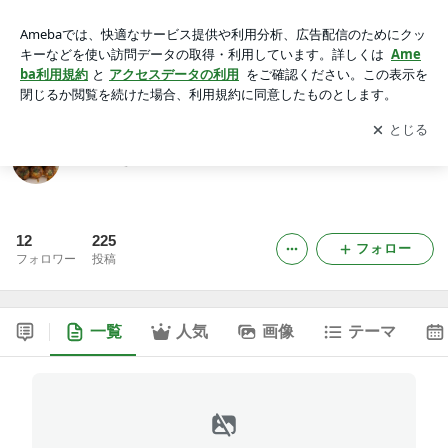
たこ焼き専門店の店長ブログ
アプリをダウンロードして
ブログの更新通知
を受け取りまし
開く
ょう。
たこ焼き専門店の店長ブログ
12
225
フォロー
フォロワー
投稿
一覧
人気
画像
テーマ