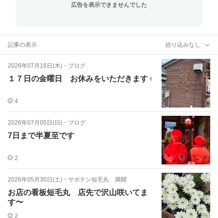
広告を表示できませんでした
記事の表示
絞り込みなし
2026年07月16日(木)
・
ブログ
１７日の金曜日 お休みをいただきます♀️
4
2026年07月05日(日)
・
ブログ
7日まで半夏至です
2
2026年05月30日(土)
・
サボテン短毛丸 満開
お店の看板短毛丸 店先で沢山咲いてま
す〜
2