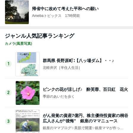
帰省中に改めて考えた平和への願い
Amebaトピックス
17時間前
ジャンル人気記事ランキング
カメラ(風景写真)
群馬県 長野原町∶【八ッ場ダム】・・♪
1
北軽井沢［半住人生活］
ピンクの花が涼しげ♪ 酔芙蓉、百日紅 花火
2
季節のあいだを歩く
がん発覚の資産7億円、株主優待投資家の桐谷
広人さんが“後悔” 銀座のママニュース
3
銀座のママブログ✨美肌で開運✨銀座ママが作った
化粧品✨銀座クラブ高嶋25歳で開店✨高嶋りえ子