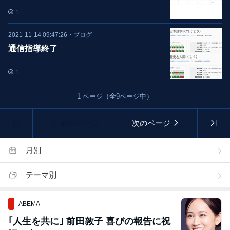
1
2021-11-14 09:47:26
・
ブログ
通信指導終了
1
1
ページ（全
9
ページ中）
前のページ
次のページ
月別
テーマ別
ABEMA
｢人生を共に｣ 前田敦子 喜びの報告に祝