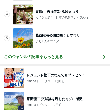
お着物でエルメス バーキン コーデ
青龍山 吉祥寺② 風鈴まつり
4
カメラと歩く、日本の風景スナップ紀行
葛西臨海公園に咲くヒマワリ
5
まあくんのブログ
このジャンルの記事をもっと見る
レジェンド松下のなんでもプレゼン！
Amebaトピックス
3時間前
原田龍二 突然姿を現したキジに感激
Amebaトピックス
2日前