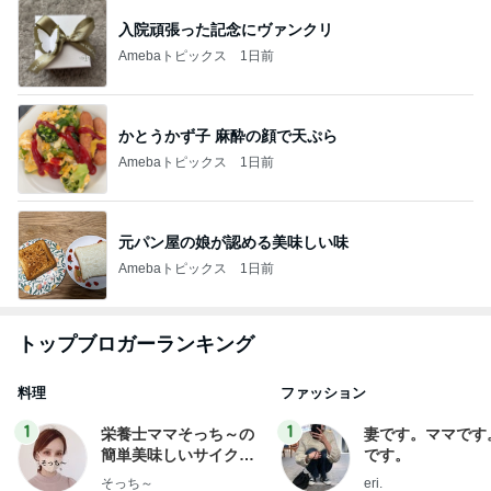
入院頑張った記念にヴァンクリ
Amebaトピックス
1日前
かとうかず子 麻酔の顔で天ぷら
Amebaトピックス
1日前
元パン屋の娘が認める美味しい味
Amebaトピックス
1日前
トップブロガーランキング
料理
ファッション
1
1
栄養士ママそっち～の
妻です。ママです
簡単美味しいサイクル
です。
献立
そっち～
eri.