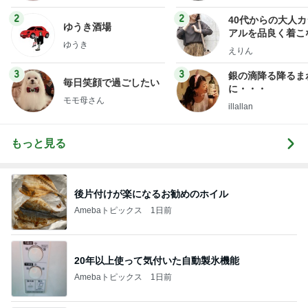
2
2
40代からの大人
ゆうき酒場
アルを品良く着こ
ゆうき
ファッションブロ
えりん
3
3
銀の滴降る降るま
毎日笑顔で過ごしたい
に・・・
モモ母さん
illallan
もっと見る
後片付けが楽になるお勧めのホイル
Amebaトピックス
1日前
20年以上使って気付いた自動製氷機能
Amebaトピックス
1日前