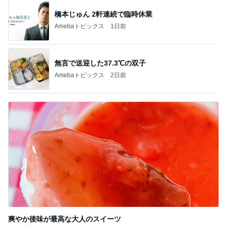
橋本じゅん 2軒連続で臨時休業
Amebaトピックス
1日前
無言で送迎した37.3℃の双子
Amebaトピックス
2日前
爽やか後味が最高な大人のスイーツ