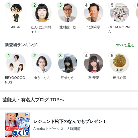
1
2
3
4
5
AKB48
たんぽぽ川村
北村総一朗
北別府学
OCHA NORM
エミコ
A
新登場ランキング
すべて見る
1
2
3
4
5
BEYOOOOO
ゆうこりん
島倉りか
石 安伊
蒼井心音
NDS
芸能人・有名人ブログ TOPへ
レジェンド松下のなんでもプレゼン！
Amebaトピックス
3時間前