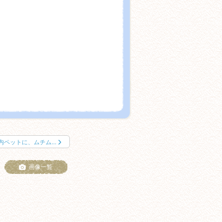
内ペットに、ムチム…
画像一覧