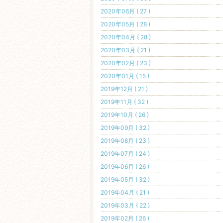
2020年06月 ( 27 )
2020年05月 ( 28 )
2020年04月 ( 28 )
2020年03月 ( 21 )
2020年02月 ( 23 )
2020年01月 ( 15 )
2019年12月 ( 21 )
2019年11月 ( 32 )
2019年10月 ( 26 )
2019年09月 ( 32 )
2019年08月 ( 23 )
2019年07月 ( 24 )
2019年06月 ( 26 )
2019年05月 ( 32 )
2019年04月 ( 21 )
2019年03月 ( 22 )
2019年02月 ( 26 )