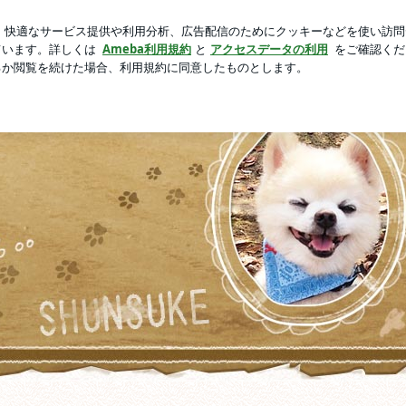
込みの年金
芸能人ブログ
人気ブログ
新規登録
ログ