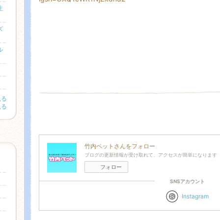
生
ズ
ル
見る
見る
竹内ペット
さんをフォロー
ブログの更新情報が受け取れて、アクセスが簡単になります
フォロー
SNSアカウント
Instagram