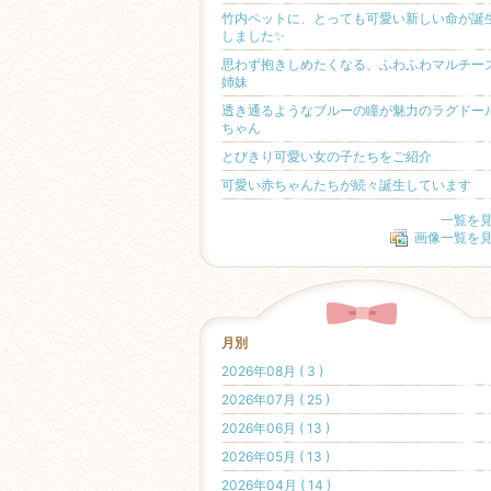
竹内ペットに、とっても可愛い新しい命が誕
しました✨
思わず抱きしめたくなる、ふわふわマルチー
姉妹
透き通るようなブルーの瞳が魅力のラグドー
ちゃん
とびきり可愛い女の子たちをご紹介
可愛い赤ちゃんたちが続々誕生しています
一覧を
画像一覧を
月別
2026年08月 ( 3 )
2026年07月 ( 25 )
2026年06月 ( 13 )
2026年05月 ( 13 )
2026年04月 ( 14 )