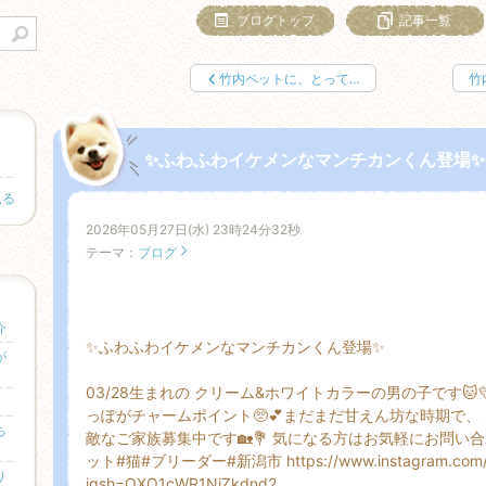
ブログトップ
記事一覧
竹内ペットに、とって…
竹
✨ふわふわイケメンなマンチカンくん登場✨
見る
2026年05月27日(水) 23時24分32秒
テーマ：
ブログ
介
✨ふわふわイケメンなマンチカンくん登場✨
が
03/28生まれの クリーム&ホワイトカラーの男の子です
っぽがチャームポイント🥺💕まだまだ甘えん坊な時期で、
ち
敵なご家族募集中です🏡💐 気になる方はお気軽にお問い合
ット#猫#ブリーダー#新潟市 https://www.instagram.com/p
り
igsh=OXQ1cWR1NjZkdnd2