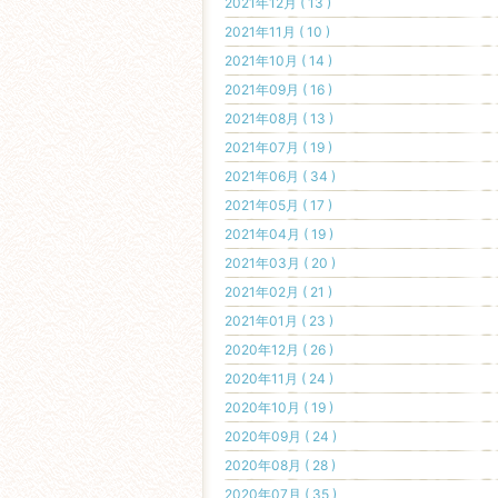
2021年12月 ( 13 )
2021年11月 ( 10 )
2021年10月 ( 14 )
2021年09月 ( 16 )
2021年08月 ( 13 )
2021年07月 ( 19 )
2021年06月 ( 34 )
2021年05月 ( 17 )
2021年04月 ( 19 )
2021年03月 ( 20 )
2021年02月 ( 21 )
2021年01月 ( 23 )
2020年12月 ( 26 )
2020年11月 ( 24 )
2020年10月 ( 19 )
2020年09月 ( 24 )
2020年08月 ( 28 )
2020年07月 ( 35 )