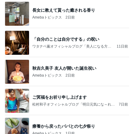
長女に教えて貰った癒される香り
Amebaトピックス
2日前
「自分のことは自分でする」の呪い
ワタナベ薫オフィシャルブログ「美人になる方
11日前
法」Powered by Ameba
秋吉久美子 友人が開いた誕生祝い
Amebaトピックス
2日前
ご冥福をお祈り申し上げます
松村和子オフィシャルブログ「明日元気にな～れ」
7日前
Powered by Ameba
療養から戻ったパパとの七夕祭り
Amebaトピックス
1日前