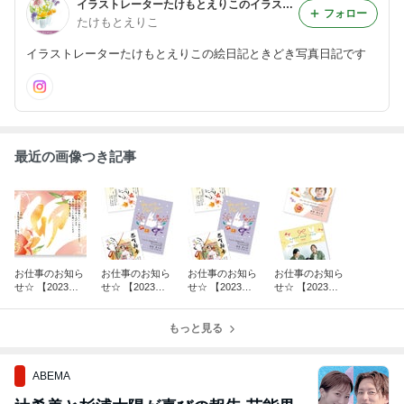
イラストレーターたけもとえりこのイラストブログ☆
フォロー
たけもとえりこ
イラストレーターたけもとえりこの絵日記ときどき写真日記です
最近の画像つき記事
お仕事のお知ら
お仕事のお知ら
お仕事のお知ら
お仕事のお知ら
せ☆ 【2023年
せ☆ 【2023年
せ☆ 【2023年
せ☆ 【2023年
卯年年賀状「フ
卯年年賀（水彩
卯年年賀状（筆
卯年年賀状（写
ジカラー年賀状
タッチ）】
タッチ）】
真入り洋風タッ
印刷 2023」】
もっと見る
チ）】
ABEMA