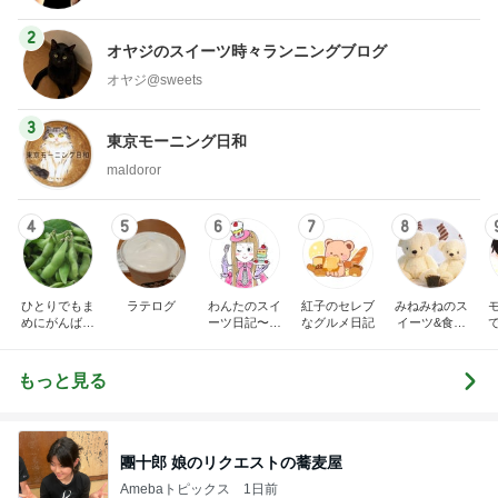
2
オヤジのスイーツ時々ランニングブログ
オヤジ@sweets
3
東京モーニング日和
maldoror
4
5
6
7
8
ひとりでもま
ラテログ
わんたのスイ
紅子のセレブ
みねみねのス
めにがんばる
ーツ日記〜小
なグルメ日記
イーツ&食パ
ブログ
さな幸せ♡コ
ンブログ❤️
ンビニスイー
ツ〜
もっと見る
團十郎 娘のリクエストの蕎麦屋
Amebaトピックス
1日前