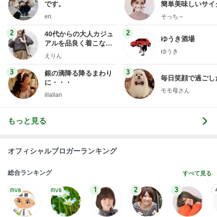
です。
簡単美味しいサイ
献立
eri.
そっち～
2
2
40代からの大人カジュ
ゆうき酒場
アルを品良く着こなす
ゆうき
ファッションブログ
えりん
3
3
銀の滴降る降るまわり
毎日笑顔で過ごし
に・・・
モモ母さん
illallan
もっと見る
オフィシャルブロガーランキング
総合ランキング
すべて見る
1
2
3