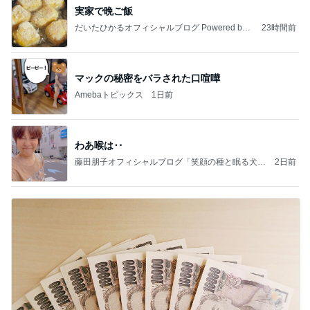
実家で晩ご飯
だいたひかるオフィシャルブログ Powered by
23時間前
Ameba
マックの秘密をバラされた口喧嘩
Amebaトピックス
1日前
わあ喉は‥
藤田朋子オフィシャルブログ「笑顔の種と眠る犬」
2日前
Powered by Ameba