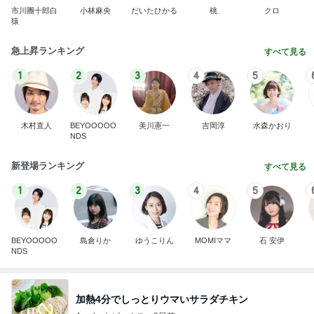
市川團十郎白
小林麻央
だいたひかる
桃
クロ
猿
急上昇ランキング
すべて見る
1
2
3
4
5
木村直人
BEYOOOOO
美川憲一
吉岡淳
水森かおり
NDS
新登場ランキング
すべて見る
1
2
3
4
5
BEYOOOOO
島倉りか
ゆうこりん
MOMIママ
石 安伊
NDS
加熱4分でしっとりウマいサラダチキン