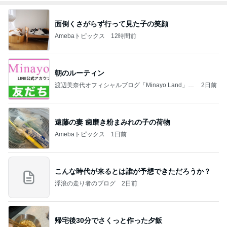
面倒くさがらず行って見た子の笑顔
Amebaトピックス
12時間前
朝のルーティン
渡辺美奈代オフィシャルブログ「Minayo Land」P
2日前
owered by Ameba
遠藤の妻 歯磨き粉まみれの子の荷物
Amebaトピックス
1日前
こんな時代が来るとは誰が予想できただろうか？
浮浪の走り者のブログ
2日前
帰宅後30分でさくっと作った夕飯