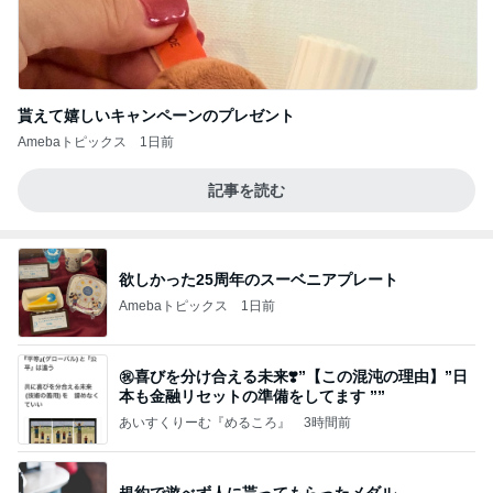
貰えて嬉しいキャンペーンのプレゼント
Amebaトピックス
1日前
記事を読む
欲しかった25周年のスーベニアプレート
Amebaトピックス
1日前
㊗️喜びを分け合える未来❣️”【この混沌の理由】”⽇
本も⾦融リセットの準備をしてます ””
あいすくりーむ『めるころ』
3時間前
規約で遊べず人に貰ってもらったメダル