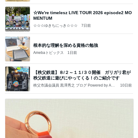
☆We're timelesz LIVE TOUR 2026 episode2 MO
MENTUM
☆☆☆ゆきちにっき☆☆☆
7日前
根本的な理解を深める資格の勉強
Amebaトピックス
1日前
【秩父鉄道】８/２～１１/３０開催 ガリガリ君が
秩父鉄道に遊びにやってくる！のご紹介です
秩父市議会議員 黒澤秀之 ブログ Powered by Ame
10日前
ba