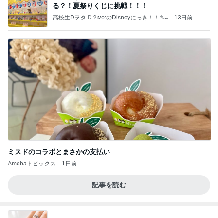
る？！夏祭りくじに挑戦！！！
高校生Dヲタ Ꭰ-ᎮꭵꭹꭴのDisneyにっき！！✎ܚ
13日前
ミスドのコラボとまさかの支払い
Amebaトピックス
1日前
記事を読む