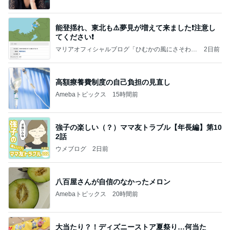
能登揺れ、東北も⚠️夢見が増えて来ました❗️注意し
てください❗️
マリアオフィシャルブログ「ひむかの風にさそわれ
2日前
て」Powered by Ameba
高額療養費制度の自己負担の見直し
Amebaトピックス
15時間前
強子の楽しい（？）ママ友トラブル【年長編】第10
2話
ウメブログ
2日前
八百屋さんが自信のなかったメロン
Amebaトピックス
20時間前
大当たり？！ディズニーストア夏祭り…何当た