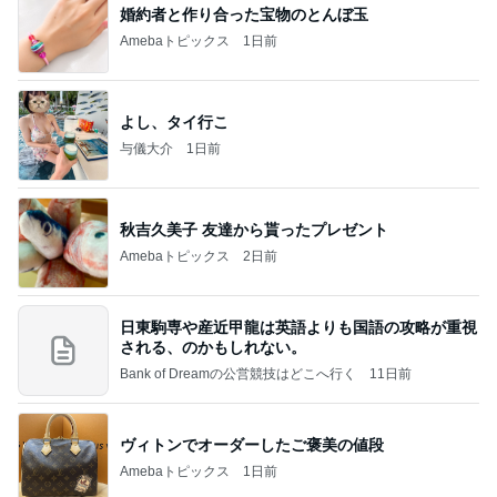
婚約者と作り合った宝物のとんぼ玉
Amebaトピックス
1日前
よし、タイ行こ
与儀大介
1日前
秋吉久美子 友達から貰ったプレゼント
Amebaトピックス
2日前
日東駒専や産近甲龍は英語よりも国語の攻略が重視
される、のかもしれない。
Bank of Dreamの公営競技はどこへ行く
11日前
ヴィトンでオーダーしたご褒美の値段
Amebaトピックス
1日前