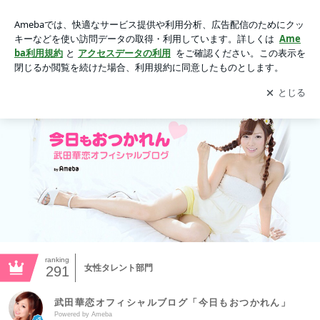
武田華恋オフィシャルブログ「今日もおつかれん」Powered b
y Ameba
アプリをダウンロードして
ブログの更新通知
を受け取りまし
開く
ょう。
ranking
女性タレント部門
291
武田華恋オフィシャルブログ「今日もおつかれん」
Powered by Ameba