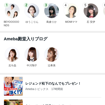
1
2
3
4
5
BEYOOOOO
ゆうこりん
島倉りか
MOMIママ
石 安伊
NDS
Ameba殿堂入りブログ
北斗晶
中川翔子
辻希美
レジェンド松下のなんでもプレゼン！
Amebaトピックス
17時間前