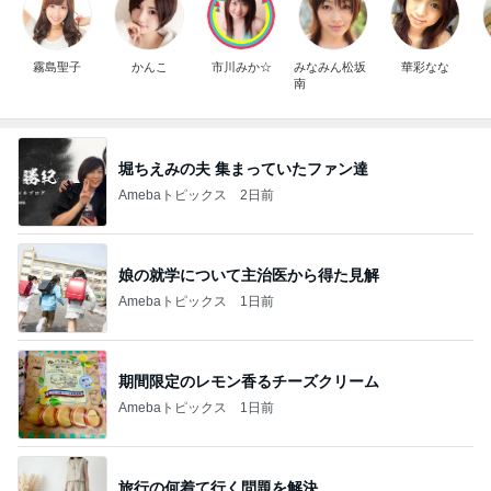
霧島聖子
かんこ
市川みか☆
みなみん松坂
華彩なな
南
堀ちえみの夫 集まっていたファン達
Amebaトピックス
2日前
娘の就学について主治医から得た見解
Amebaトピックス
1日前
期間限定のレモン香るチーズクリーム
Amebaトピックス
1日前
旅行の何着て行く問題を解決