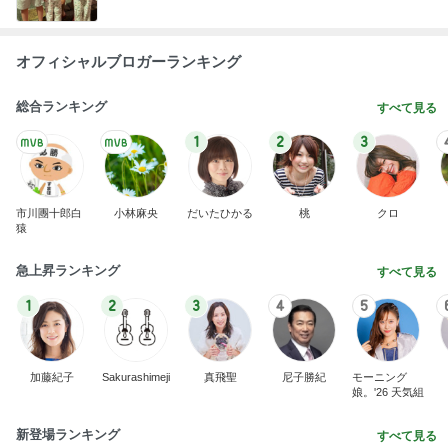
オフィシャルブロガーランキング
総合ランキング
すべて見る
1
2
3
市川團十郎白
小林麻央
だいたひかる
桃
クロ
猿
急上昇ランキング
すべて見る
1
2
3
4
5
加藤紀子
Sakurashimeji
真飛聖
尼子勝紀
モーニング
娘。'26 天気組
新登場ランキング
すべて見る