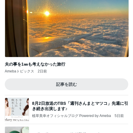
8月2日放送のTBS「週刊さんまとマツコ」先週に引
き続き出演します♪
植草美幸オフィシャルブログ Powered by Ameba
5日前
50代の体にやさしい簡単野菜レシピ
Amebaトピックス
1日前
最近の香港で食べて感動したもの、いろいろまと
め！
香港在住えりのおいしい食べ歩きガイド
13日前
ユカイ 鉄分補給でフライパンと鉄瓶
Amebaトピックス
24時間前