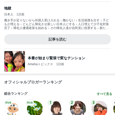
1
2
3
市川團十郎白
小林麻央
だいたひかる
桃
クロ
猿
急上昇ランキング
すべて見る
1
2
3
4
5
AKB48
たんぽぽ川村
北村総一朗
北別府学
OCHA NORM
エミコ
A
新登場ランキング
すべて見る
1
2
3
4
5
BEYOOOOO
ゆうこりん
島倉りか
石 安伊
蒼井心音
NDS