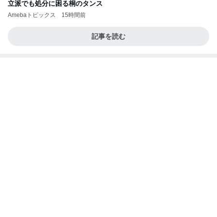
ぷちあや 夫がハマり箱買いしたおかき
Amebaトピックス
1日前
ポッキー以来の・・・初ビーナス♪
ＳＲ♡ＬＯＶＥＲの・・・キックでＧＯ♪
11日前
おやつがある戸棚を覚えて大泣き
Amebaトピックス
1日前
価値観の違いによる「失敗」に対して感情的に反省
しない 私だけの宗教仮称略称偶然と暗合教教義候
補
ムカシオナガザルのwesternblack brain stool2024
4日前
年（令和6）11月25日以来減酒断煙再開ムカシオナ
ガザル
3年放置の極みだった多肉トレー