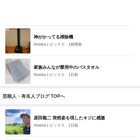
神がかってる掃除機
Amebaトピックス
1時間前
家族みんなが愛用中のバスタオル
Amebaトピックス
1日前
芸能人・有名人ブログ TOPへ
原田龍二 突然姿を現したキジに感激
Amebaトピックス
1日前
敬三さんも言いよったのよか。そうか。それは茂美
のしてはならない禁じ手だったな。陣内が言いよる
のよ
nanasantojiroのブログ
2日前