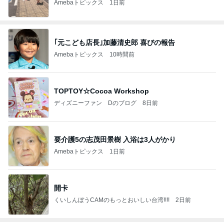
Amebaトピックス
1日前
｢元こども店長｣加藤清史郎 喜びの報告
Amebaトピックス
10時間前
TOPTOY☆Cocoa Workshop
ディズニーファン Dのブログ
8日前
要介護5の志茂田景樹 入浴は3人がかり
Amebaトピックス
1日前
開卡
くいしんぼうCAMのもっとおいしい台湾!!!!
2日前