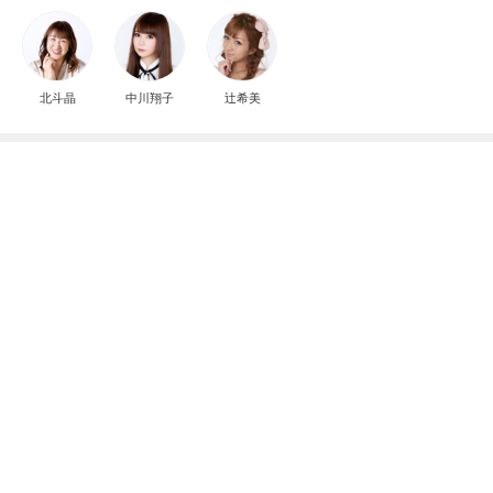
本気で悩んでいるウィッシュリスト
Amebaトピックス
1日前
【ANAプレミアムクラス初体験】雷で50分遅延…
沖縄往復で分かった「余裕を買う」価値
華麗なるスタバマダム
2日前
津久井教生 治療に似たPCメンテ
Amebaトピックス
1日前
アンジャ児嶋さん相葉ちゃんと食事で紹介された仲
のいい後輩にコイツとは仲よく出来ないと思った
喋り場ならぬ語り場(仮)
10日前