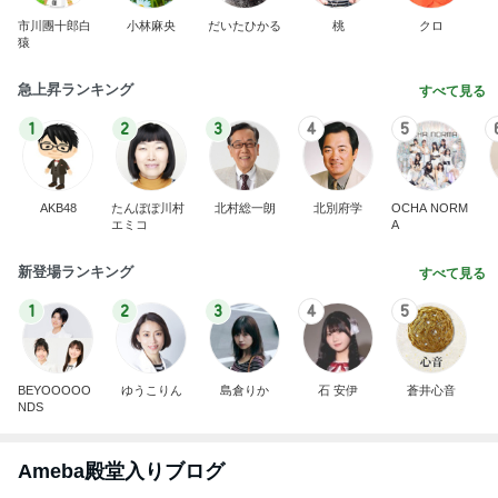
Ameba殿堂入りブログ
北斗晶
中川翔子
辻希美
400円でガチャれた可愛いエコバッグ
Amebaトピックス
1日前
話題のスイカ丸ごとアイス♡
さとみるくのロサンゼルス⇔ハワイ夢日記
7日前