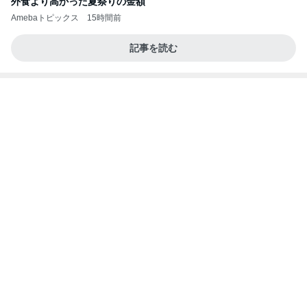
片岡愛之助 ホテルで一人ランチ
Amebaトピックス
10時間前
移動
市川團十郎白猿オフィシャルB
5日前
夜パンツで失敗が少なくなった娘
Amebaトピックス
17時間前
【東京】8/17(月) 宗像茜衣 個撮予約状況 御徒町ス
タジオ
COCO撮影会
8日前
ダンスの子たちに頼りにされること