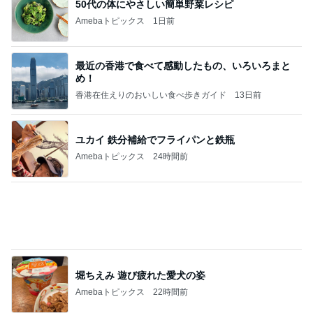
堀ちえみ 遊び疲れた愛犬の姿
Amebaトピックス
22時間前
地獄
日本人
1日前
働き手が足りないから外国人受け入れる ↓ 働かない ↓ 生活保護を出す ↓ 子ど
もが増える ↓ どんどん帰化させ新しい日本人にする ↓ 人口増えて少子化対策
完了 ↓ 帰化人優遇政策を始める ↓ その帰化人達が自民党に投票する ↓ 新たな
票田を得た自民党が未来永劫日本を支配する こんな作戦ですよ— hisashi (@r
inrindomini) 2026年8月3日
記事を読む
本番が始まり緊張で変なテンション
Amebaトピックス
1日前
オフィシャルブロガーランキング
総合ランキング
すべて見る