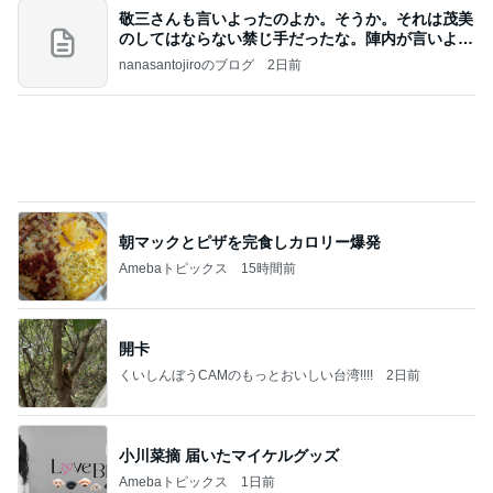
朝マックとピザを完食しカロリー爆発
Amebaトピックス
15時間前
開卡
くいしんぼうCAMのもっとおいしい台湾!!!!
2日前
小川菜摘 届いたマイケルグッズ
Amebaトピックス
1日前
TOPTOY☆Cocoa Workshop
ディズニーファン Dのブログ
8日前
堀ちえみ 旅のビュッフェでの朝食
Amebaトピックス
1日前