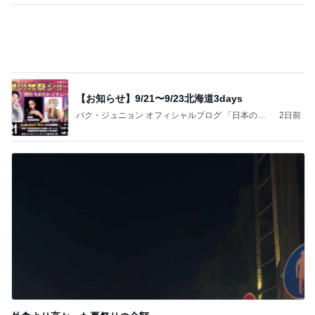
一手間で便利なカルティエの存在感
Amebaトピックス
1日前
ロケ
桂文枝オフィシャルブログ「トビウオの夢」Pow
13日前
ered by Ameba