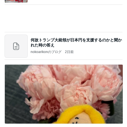
お土産を買わなくてはいけない観念
Amebaトピックス
1日前
相続税を、払えないで、売りに出されて不動産は、
外国のお金持ちに買われているそうです。やばいで
すよ
ht9299yzf祈りのブログ
5日前