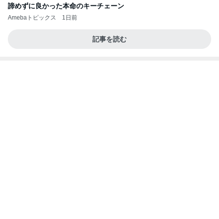
会社の先輩からいただいた頂き物
Amebaトピックス
1日前
高橋直純のトラブルメーカー第1167回更新しまし
た！
高橋直純オフィシャルブログ「なおずみぶろぐ」
11日前
Powered by Ameba
同じ種類のワンちゃん同士の散歩
Amebaトピックス
1日前
8月6日「めざましテレビ」林佑香さん着用のウィル
セレクションの小花刺繍タックスリーブカーディガ
ン
れなのブログ
17時間前