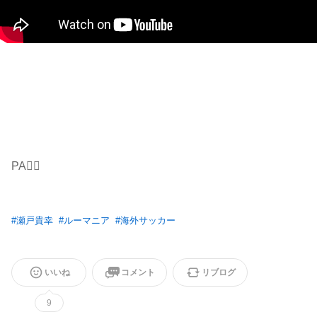
PA✋🏻
#
瀬戸貴幸
#
ルーマニア
#
海外サッカー
いいね
コメント
リブログ
9