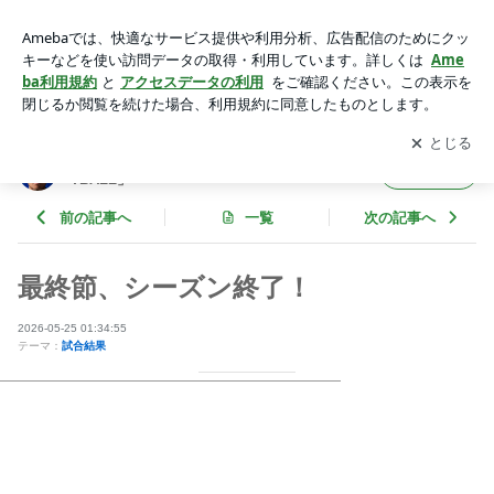
最終節、シーズン終了！ | 瀬戸貴幸 オフィシャルブログ 「EN
JOY FOOTBALL」 Powered by Ameba
アプリをダウンロードして
ブログの更新通知
を受け取りまし
開く
ょう。
瀬戸貴幸 オフィシャルブログ 「ENJOY FOO
フォロー
TBALL」
前の記事へ
一覧
次の記事へ
最終節、シーズン終了！
2026-05-25 01:34:55
テーマ：
試合結果