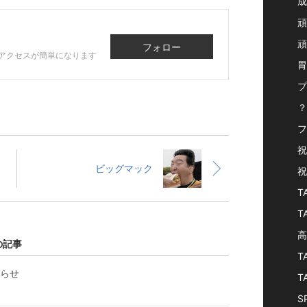
成
頑
頑
フォロー
アクセスが簡単になります
胃
プ
？ 
フ
祝
。
ビッグマック
祝
T
T
高
の記事
T
お知らせ
T
S