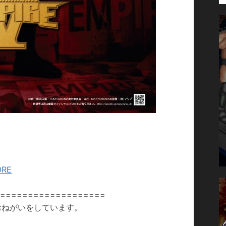
ORE
====================
のおねがいをしています。