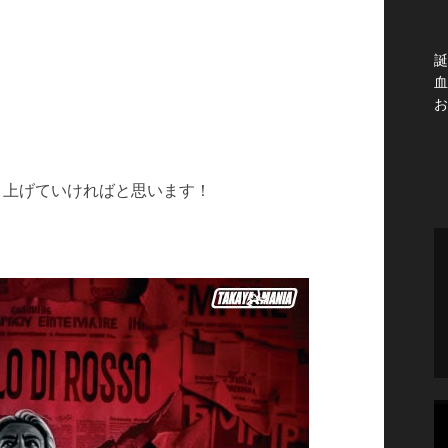
誕
血
お
盛り上げていければと思います！