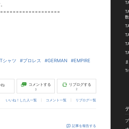
T
す。
====================
T
数
T
T
T
T
#Tシャツ
#プロレス
#GERMAN
#EMPIRE
ま
Tr
コメントする
リブログする
いね
2
3
いいね！した人一覧
コメント一覧
リブログ一覧
ブ
記事を報告する