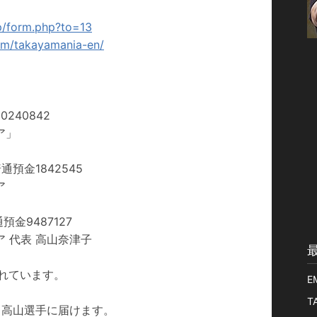
jp/form.php?to=13
fm/takayamania-en/
240842
ア」
預金1842545
ア
金9487127
ア 代表 高山奈津子
れています。
E
T
と高山選手に届けます。