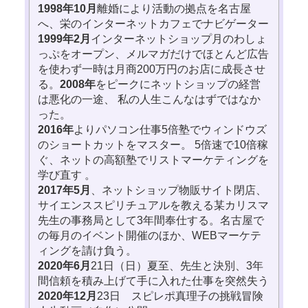
1998年10月
離婚により活動の拠点を名古屋
へ、栄のインターネットカフェでナビゲーター
1999年2月
インターネットショップ月のわしょ
っぷをオープン、メルマガだけでほとんど広告
を使わず一時は月商200万円のお店に成長させ
る。
2008年
をピークにネットショップの経営
は悪化の一途、 私の人生こんなはずではなか
った。
2016年
よりパソコン仕事5倍塾でウィンドウズ
のショートカットをマスター。 5倍速で10倍稼
ぐ、ネットの高額塾でリストマーケティングを
学び直す 。
2017年5月
、ネットショップ物販サイト閉店、
サイエンススピリチュアルを教える某カリスマ
先生の事務局として3年間奉仕する。名古屋で
の毎月のイベント開催のほか、WEBマーケテ
ィングを請け負う。
2020年6月
21日（日）夏至、先生と決別、3年
間信頼を積み上げて手に入れた仕事を突然失う
2020年12月
23日 スピレポ真理子の挑戦冒険