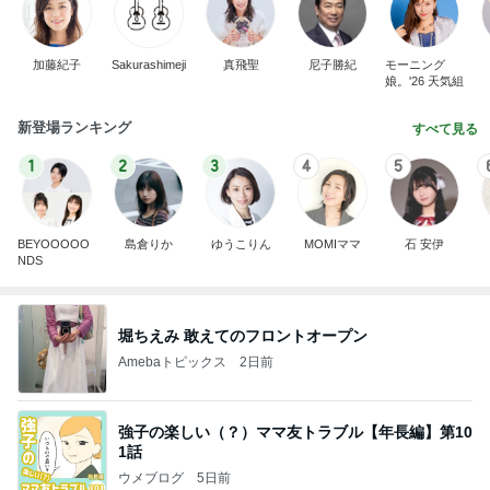
加藤紀子
Sakurashimeji
真飛聖
尼子勝紀
モーニング
娘。'26 天気組
新登場ランキング
すべて見る
1
2
3
4
5
BEYOOOOO
島倉りか
ゆうこりん
MOMIママ
石 安伊
NDS
堀ちえみ 敢えてのフロントオープン
Amebaトピックス
2日前
強子の楽しい（？）ママ友トラブル【年長編】第10
1話
ウメブログ
5日前