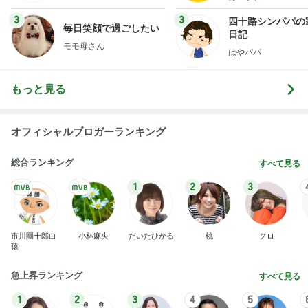
3
3
四十路シンパパの
毎日笑顔で過ごしたい
日記
モモ母さん
はやパパ
もっと見る
オフィシャルブロガーランキング
総合ランキング
すべて見る
1
2
3
市川團十郎白
小林麻央
だいたひかる
桃
クロ
猿
急上昇ランキング
すべて見る
1
2
3
4
5