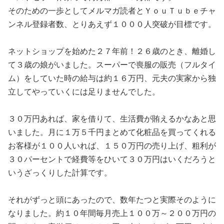
そのための一歩としてメルマガ読者とＹｏｕＴｕｂｅチャ
ンネル登録者数、とりあえず１０００人突破が目標です。
ネットショップを始めた２７年前！２６歳のとき、離婚し
て３歳の娘がいました。スーパーで喪服の販売（フルタイ
ム）をしていた時の給与は約１６万円、元夫の実家から独
立してやっていくには足りませんでした。
３０万円あれば、家を借りて、生活費が賄えるかなあと思
いました。月に１万５千円まとめて化粧品を買ってくれる
お客様が１００人いれば、１５０万円の売り上げ、粗利が
３０パーセントで経費等をひいて３０万円はいくだろうと
いうざっくりした計算です。
それがずっと頭にあったので、数年たつと実際そのように
なりました。約１０年間毎月売上１００万～２００万円の