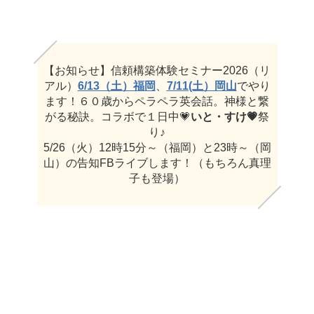
【お知らせ】信頼構築体験セミナー2026（リ
アル）
6/13（土）福岡
、
7/11(土）岡山
でやり
ます！６０歳からペラペラ英会話。神様と繋
がる秘訣。コラボで１日中💗
いと・すけ💗
祭
り♪
5/26（火）12時15分～（福岡）と23時～（岡
山）の告知FBライブします！（もちろん真理
子も登場）