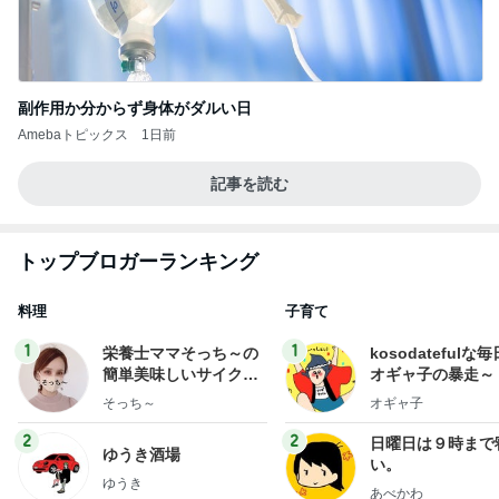
副作用か分からず身体がダルい日
Amebaトピックス
1日前
記事を読む
トップブロガーランキング
料理
子育て
1
1
栄養士ママそっち～の
kosodatefulな毎
簡単美味しいサイクル
オギャ子の暴走～
献立
そっち～
オギャ子
2
2
日曜日は９時まで
ゆうき酒場
い。
ゆうき
あべかわ