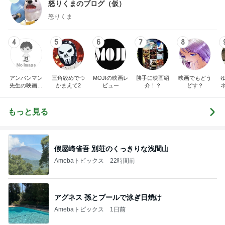
怒りくまのブログ（仮）
怒りくま
4
5
6
7
8
アンパンマン
三角絞めでつ
MOJIの映画レ
勝手に映画紹
映画でもどう
先生の映画講
かまえて2
ビュー
介！？
どす？
座
もっと見る
假屋崎省吾 別荘のくっきりな浅間山
Amebaトピックス
22時間前
アグネス 孫とプールで泳ぎ日焼け
Amebaトピックス
1日前