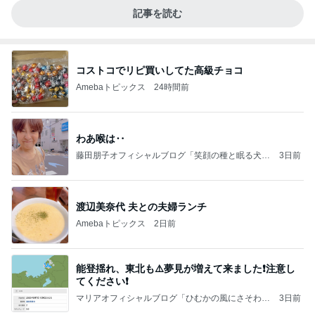
記事を読む
コストコでリピ買いしてた高級チョコ
Amebaトピックス
24時間前
わあ喉は‥
藤田朋子オフィシャルブログ「笑顔の種と眠る犬」
3日前
Powered by Ameba
渡辺美奈代 夫との夫婦ランチ
Amebaトピックス
2日前
能登揺れ、東北も⚠️夢見が増えて来ました❗️注意し
てください❗️
マリアオフィシャルブログ「ひむかの風にさそわれ
3日前
て」Powered by Ameba