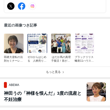
最近の画像つき記事
弱者大逆転の法
ゼロからはじめ
はだか馬の真理
ブラックリリス
則セミナーレポ
る 人柄売りプ
子復活！首が回
蠍座11ハウスの
ート①緩急の法
ロデューサーの
らなくなる原因
才能（L#1082）
則（L#1094）
真理子です（L#
とは？（L#108
1092）
もっと見る
5）
ABEMA
神田うの「神様を恨んだ」3度の流産と
不妊治療