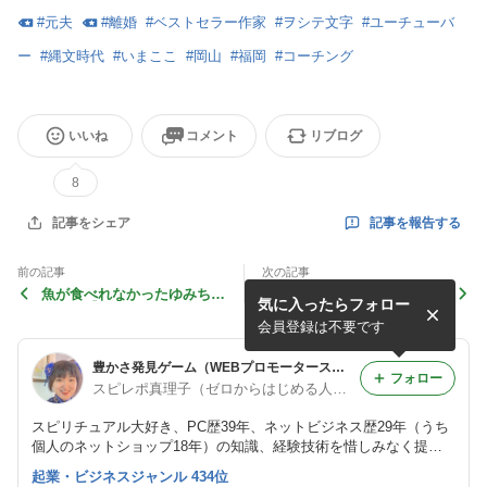
#
元夫
#
離婚
#
ベストセラー作家
#
ヲシテ文字
#
ユーチューバ
ー
#
縄文時代
#
いまここ
#
岡山
#
福岡
#
コーチング
いいね
コメント
リブログ
8
記事を報告する
記事をシェア
前の記事
次の記事
魚が食べれなかったゆみちゃ
やりたいことを我慢しない盛
気に入ったらフォロー
ん女将【日本のこころいただ
りだくさんの人生【人間充電
きます】
器®DXに寝て６カ月】（L#1
会員登録は不要です
046）
豊かさ発見ゲーム（WEBプロモータースピレポ真理子の冒険挑戦人生）
フォロー
スピレポ真理子（ゼロからはじめる人柄売りプロデューサー）WEBで売れ続ける体験レポート🎁してます。
スピリチュアル大好き、PC歴39年、ネットビジネス歴29年（うち
個人のネットショップ18年）の知識、経験技術を惜しみなく提供
する至れり尽くせりWEBマーケティング伴走構築サポート見込み
起業・ビジネスジャンル 434位
客集めから一緒に伴走構築します。