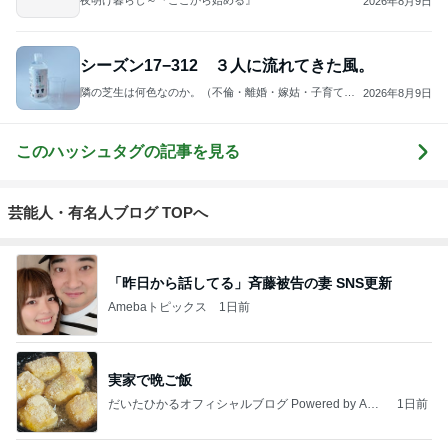
夜明け暮らし～『ここから始める』
2026年8月9日
シーズン17−312 ３人に流れてきた風。
隣の芝生は何色なのか。（不倫・離婚・嫁姑・子育て、
2026年8月9日
時々美容）
このハッシュタグの記事を見る
芸能人・有名人ブログ TOPへ
「昨日から話してる」斉藤被告の妻 SNS更新
Amebaトピックス
1日前
実家で晩ご飯
だいたひかるオフィシャルブログ Powered by Ame
1日前
ba