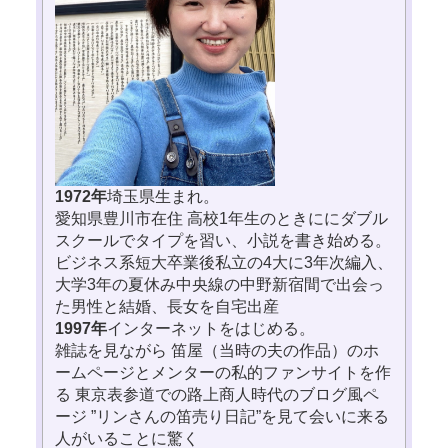
1972年
埼玉県生まれ。
愛知県豊川市在住 高校1年生のときににダブル
スクールでタイプを習い、小説を書き始める。
ビジネス系短大卒業後私立の4大に3年次編入、
大学3年の夏休み中央線の中野新宿間で出会っ
た男性と結婚、長女を自宅出産
1997年
インターネットをはじめる。
雑誌を見ながら 笛屋（当時の夫の作品）のホ
ームページとメンターの私的ファンサイトを作
る 東京表参道での路上商人時代のブログ風ペ
ージ ”リンさんの笛売り日記”を見て会いに来る
人がいることに驚く