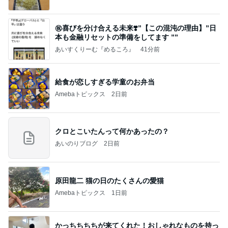
㊗️喜びを分け合える未来❣️”【この混沌の理由】”⽇
本も⾦融リセットの準備をしてます ””
あいすくりーむ『めるころ』
41分前
給食が恋しすぎる学童のお弁当
Amebaトピックス
2日前
クロとこいたんって何かあったの？
あいのりブログ
2日前
原田龍二 猫の日のたくさんの愛猫
Amebaトピックス
1日前
かっちちちちが来てくれた！おしゃれなものを持っ