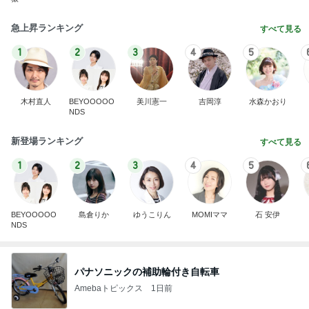
急上昇ランキング
すべて見る
1
2
3
4
5
木村直人
BEYOOOOO
美川憲一
吉岡淳
水森かおり
NDS
新登場ランキング
すべて見る
1
2
3
4
5
BEYOOOOO
島倉りか
ゆうこりん
MOMIママ
石 安伊
NDS
パナソニックの補助輪付き自転車
Amebaトピックス
1日前