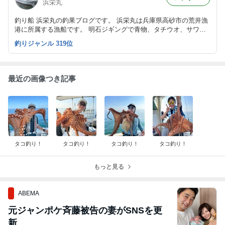
浜栄丸
釣り船 浜栄丸の釣果ブログです。 浜栄丸は兵庫県高砂市の荒井漁
港に所属する漁船です。 明石ジギングで青物、タチウオ、サワ
ラ！ ティプラン、ショウサイフグ等、四季折々の魚を追いかけて
釣りジャンル 319位
ます。
最近の画像つき記事
タコ釣り！
タコ釣り！
タコ釣り！
タコ釣り！
もっと見る
ABEMA
元ジャンポケ斉藤被告の妻がSNSを更
新