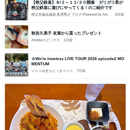
【秩父鉄道】８/２～１１/３０開催 ガリガリ君が
秩父鉄道に遊びにやってくる！のご紹介です
秩父市議会議員 黒澤秀之 ブログ Powered by Ameb
9日前
a
秋吉久美子 友達から貰ったプレゼント
Amebaトピックス
1日前
☆We're timelesz LIVE TOUR 2026 episode2 MO
MENTUM
☆☆☆ゆきちにっき☆☆☆
7日前