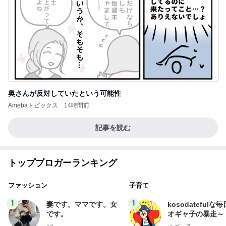
奥さんが反対していたという可能性
Amebaトピックス
14時間前
記事を読む
トップブロガーランキング
ファッション
子育て
1
1
妻です。ママです。女
kosodatefulな毎
です。
オギャ子の暴走～