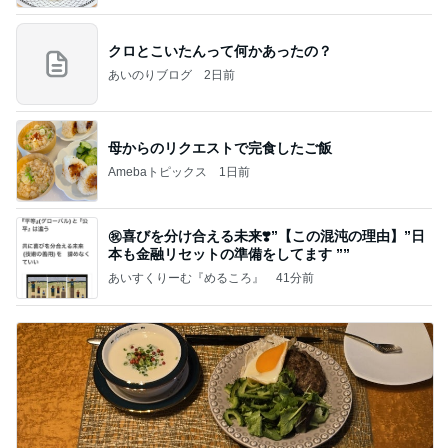
クロとこいたんって何かあったの？
あいのりブログ
2日前
母からのリクエストで完食したご飯
Amebaトピックス
1日前
㊗️喜びを分け合える未来❣️”【この混沌の理由】”⽇
本も⾦融リセットの準備をしてます ””
あいすくりーむ『めるころ』
41分前