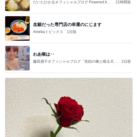
だいたひかるオフィシャルブログ Powered by
21時間前
Ameba
念願だった専門店の幸運のにじます
Amebaトピックス
1日前
わあ喉は‥
藤田朋子オフィシャルブログ「笑顔の種と眠る犬」
2日前
Powered by Ameba