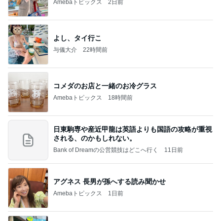
Amebaトピックス
2日前
よし、タイ行こ
与儀大介
22時間前
コメダのお店と一緒のお冷グラス
Amebaトピックス
18時間前
日東駒専や産近甲龍は英語よりも国語の攻略が重視
される、のかもしれない。
Bank of Dreamの公営競技はどこへ行く
11日前
アグネス 長男が孫へする読み聞かせ
Amebaトピックス
1日前