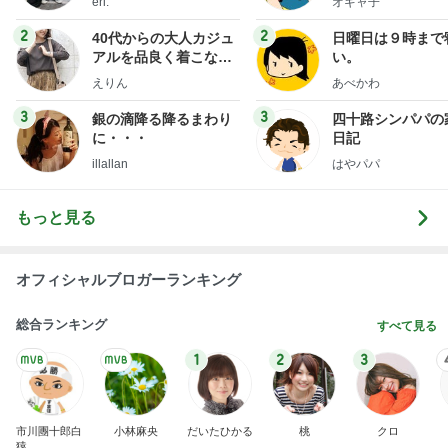
eri.
オギャ子
2
2
40代からの大人カジュ
日曜日は９時まで
アルを品良く着こなす
い。
ファッションブログ
えりん
あべかわ
3
3
銀の滴降る降るまわり
四十路シンパパの
に・・・
日記
illallan
はやパパ
もっと見る
オフィシャルブロガーランキング
総合ランキング
すべて見る
1
2
3
市川團十郎白
小林麻央
だいたひかる
桃
クロ
猿