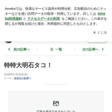
特特大明石タコ！ | 浜栄丸の釣果！
アプリをダウンロードして
ブログの更新通知
を受け取りまし
開く
ょう。
浜栄丸の釣果！
フォロー
前の記事へ
一覧
次の記事へ
特特大明石タコ！
2026年07月06日(月)
テーマ：
浜栄丸の釣果！
広告を表示できませんでした