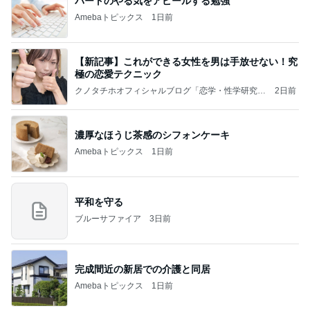
パートのやる気をアピールする勉強
Amebaトピックス
1日前
【新記事】これができる女性を男は手放せない！究
極の恋愛テクニック
クノタチホオフィシャルブログ「恋学・性学研究
2日前
室」Powered by Ameba
濃厚なほうじ茶感のシフォンケーキ
Amebaトピックス
1日前
平和を守る
ブルーサファイア
3日前
完成間近の新居での介護と同居
Amebaトピックス
1日前