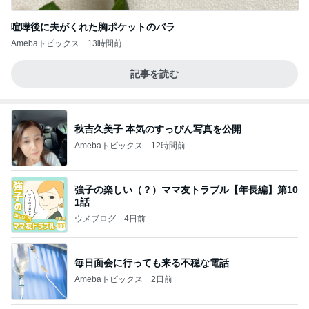
喧嘩後に夫がくれた胸ポケットのバラ
Amebaトピックス
13時間前
記事を読む
秋吉久美子 本気のすっぴん写真を公開
Amebaトピックス
12時間前
強子の楽しい（？）ママ友トラブル【年長編】第10
1話
ウメブログ
4日前
毎日面会に行っても来る不穏な電話
Amebaトピックス
2日前