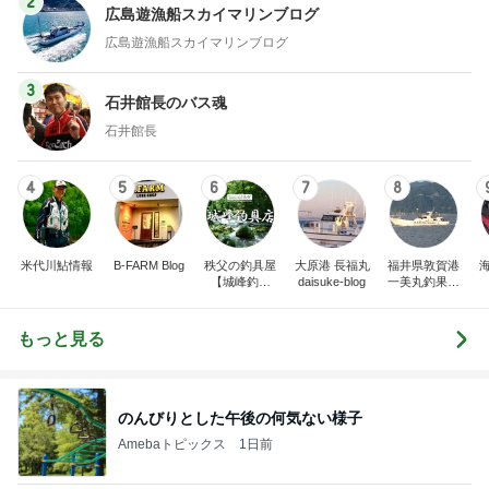
2
広島遊漁船スカイマリンブログ
広島遊漁船スカイマリンブログ
3
石井館長のバス魂
石井館長
4
5
6
7
8
米代川鮎情報
B-FARM Blog
秩父の釣具屋
大原港 長福丸
福井県敦賀港
【城峰釣具
daisuke-blog
一美丸釣果ブ
店】
ログ
もっと見る
のんびりとした午後の何気ない様子
Amebaトピックス
1日前