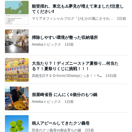
能登揺れ、東北も⚠️夢見が増えて来ました❗️注意し
てください❗️
マリアオフィシャルブログ「ひむかの風にさそわれ
2日前
て」Powered by Ameba
掃除しやすい環境が整った収納場所
Amebaトピックス
1日前
大当たり？！ディズニーストア夏祭り…何当た
る？！夏祭りくじに挑戦！！！
高校生Dヲタ Ꭰ-ᎮꭵꭹꭴのDisneyにっき！！✎ܚ
13日前
假屋崎省吾 にんにく6個分のもつ鍋
Amebaトピックス
1日前
病人アピールしてきたクソ義母
田舎のクソ義母vs都会育ちの嫁
2日前