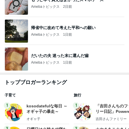
Amebaトピックス
2日前
帰省中に改めて考えた平和への願い
Amebaトピックス
1日前
だいたの夫 迷った末に選んだ歯
Amebaトピックス
1日前
トップブロガーランキング
子育て
旅行
1
1
kosodatefulな毎日 ～
「吉田さんちのフ
オギャ子の暴走～
リー日記」Powere
y Ameba 吉田さ
オギャ子
吉田さんファミリー
ミリーオフィシャ
ログ
2
2