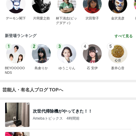
デーモン閣下
片岡愛之助
林下清志(ビッ
沢田聖子
金沢克彦
グダディ)
新登場ランキング
すべて見る
1
2
3
4
5
BEYOOOOO
島倉りか
ゆうこりん
石 安伊
蒼井心音
NDS
芸能人・有名人ブログ TOPへ
次世代掃除機がやってきた！！
Amebaトピックス
4時間前