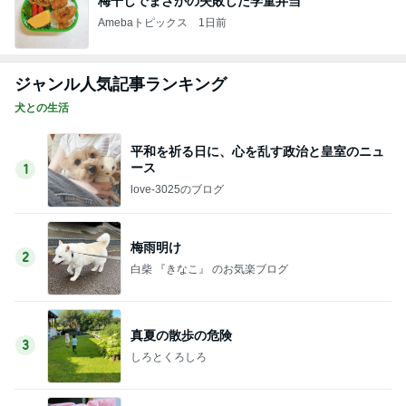
梅干しでまさかの失敗した学童弁当
Amebaトピックス
1日前
ジャンル人気記事ランキング
犬との生活
平和を祈る日に、心を乱す政治と皇室のニュ
ース
1
love-3025のブログ
梅雨明け
2
白柴 『きなこ』 のお気楽ブログ
真夏の散歩の危険
3
しろとくろしろ