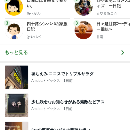
日曜日は９時まで寝た
☆やまあこ☆さん
い。
ィズニー日記
あべかわ
☆やまあこ☆
3
3
四十路シンパパの家族
日々是甘露2〜デ
日記
ー風味〜
はやパパ
甘露
もっと見る
堀ちえみ ココスでトリプルサラダ
Amebaトピックス
1日前
少し残念なお知らせがある素敵なピアス
Amebaトピックス
1日前
2つの厚底サンダルの明確な違い