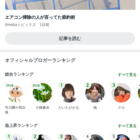
エアコン掃除の人が言ってた節約術
Amebaトピックス
1日前
記事を読む
オフィシャルブロガーランキング
総合ランキング
すべて見る
1
2
3
市川團十郎白
小林麻央
だいたひかる
桃
クロ
猿
急上昇ランキング
すべて見る
1
2
3
4
5