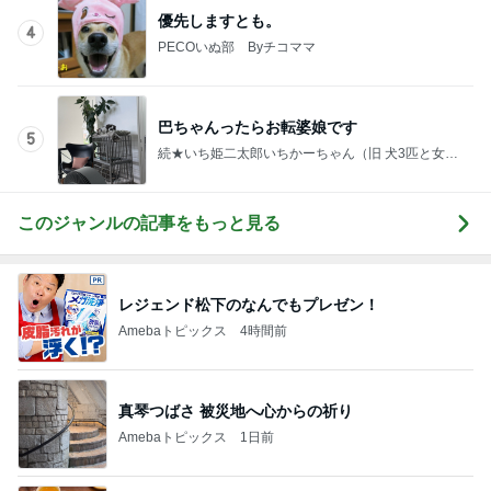
優先しますとも。
4
PECOいぬ部 Byチコママ
巴ちゃんったらお転婆娘です
5
続★いち姫二太郎いちかーちゃん（旧 犬3匹と女一
人で住む家を建てる！！）
このジャンルの記事をもっと見る
レジェンド松下のなんでもプレゼン！
Amebaトピックス
4時間前
真琴つばさ 被災地へ心からの祈り
Amebaトピックス
1日前