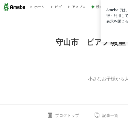
焼肉きんぐで暴食し増
ホーム
ピグ
アメブロ
2026/06/03 | 守山市 ピアノ教室 たかい音楽教室 
守山市 ピアノ教室
小さなお子様から
ブログトップ
記事一覧