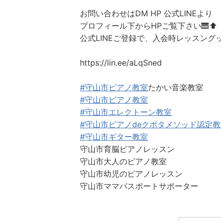
お問い合わせはDM HP 公式LINEより
プロフィール下からHPご覧下さい🎹⬆️
公式LINEご登録で、入会時レッスング
https://lin.ee/aLqSned
#守山市ピアノ教室
たかい音楽教室
#守山市ピアノ教室
#守山市エレクトーン教室
#守山市ピアノdeクボタメソッド認定教
#守山市ギター教室
守山市育脳ピアノレッスン
守山市大人のピアノ教室
守山市幼児のピアノレッスン
守山市ママパスポートサポーター