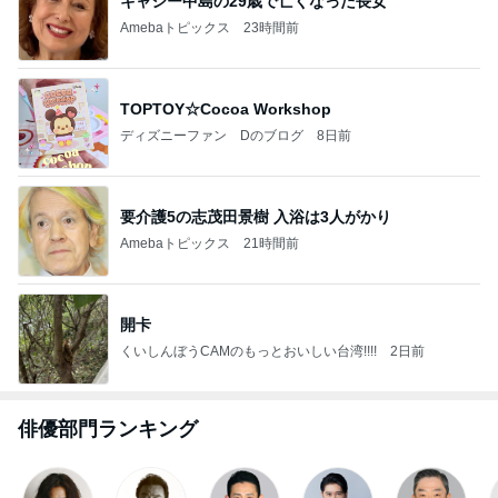
キャシー中島の29歳で亡くなった長女
Amebaトピックス
23時間前
TOPTOY☆Cocoa Workshop
ディズニーファン Dのブログ
8日前
要介護5の志茂田景樹 入浴は3人がかり
Amebaトピックス
21時間前
開卡
くいしんぼうCAMのもっとおいしい台湾!!!!
2日前
俳優部門ランキング