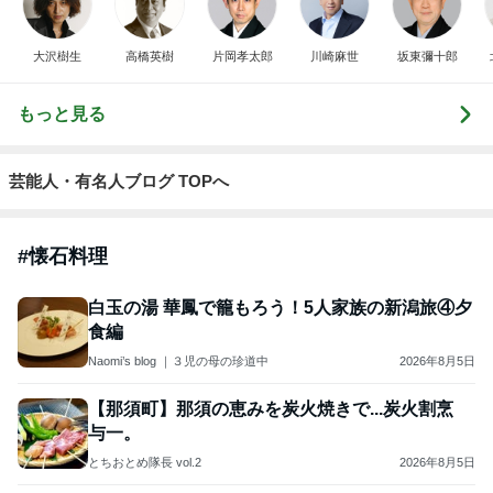
大沢樹生
高橋英樹
片岡孝太郎
川崎麻世
坂東彌十郎
もっと見る
芸能人・有名人ブログ TOPへ
#
懐石料理
白玉の湯 華鳳で籠もろう！5人家族の新潟旅④夕
食編
Naomi’s blog ｜３児の母の珍道中
2026年8月5日
【那須町】那須の恵みを炭火焼きで...炭火割烹
与一。
とちおとめ隊長 vol.2
2026年8月5日