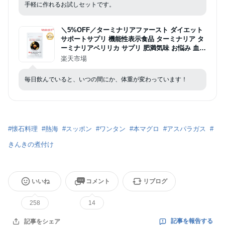
手軽に作れるお試しセットです。
＼5%OFF／ターミナリアファースト ダイエット
サポートサプリ 機能性表示食品 ターミナリア タ
ーミナリアベリリカ サプリ 肥満気味 お悩み 血糖
値 体重 BMI 減らすのを助ける 120粒 1袋 脂肪 炭
楽天市場
水化物 糖質 糖 食事 カロリー 脂質 糖質 食事によ
る脂肪吸収を抑制
毎日飲んでいると、いつの間にか、体重が変わっています！
#
懐石料理
#
熱海
#
スッポン
#
ワンタン
#
本マグロ
#
アスパラガス
#
きんきの煮付け
いいね
コメント
リブログ
258
14
記事を報告する
記事をシェア