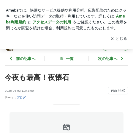
今夜も最高！夜懐石 | 高橋英樹オフィシャルブログ Powered b
y Ameba
アプリをダウンロードして
ブログの更新通知
を受け取りまし
開く
ょう。
高橋英樹オフィシャルブログ
フォロー
前の記事へ
一覧
次の記事へ
今夜も最高！夜懐石
2026-06-03 11:43:00
テーマ：
ブログ