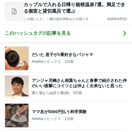
カップルで入れる日帰り箱根温泉7選。満足でき
る個室と貸切風呂で選ぶ
この宿にした。｜旅行会社30年おじの宿メモ
2026年8月5日
このハッシュタグの記事を見る
だいた 息子が1番好きなパジャマ
Amebaトピックス
1日前
アンジャ児嶋さん相葉ちゃんと食事で紹介された仲
のいい後輩にコイツとは仲よく出来ないと思った
喋り場ならぬ語り場(仮)
9日前
ママ友が5000円払う科学実験
Amebaトピックス
1日前