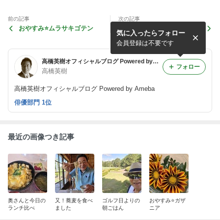
前の記事
次の記事
おやすみ⭐ムラサキゴテン
おやつはラウンジにて
気に入ったらフォロー
会員登録は不要です
高橋英樹オフィシャルブログ Powered by Ameba
フォロー
高橋英樹
高橋英樹オフィシャルブログ Powered by Ameba
俳優部門 1位
最近の画像つき記事
奥さんと今日の
又！蕎麦を食べ
ゴルフ日よりの
おやすみ⭐ガザ
ランチ比べ
ました
朝ごはん
ニア