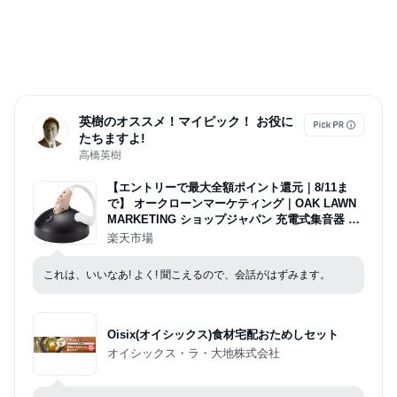
英樹のオススメ！マイピック！ お役に
たちますよ!
高橋英樹
【エントリーで最大全額ポイント還元｜8/11ま
で】 オークローンマーケティング｜OAK LAWN
MARKETING ショップジャパン 充電式集音器 楽
ちんヒアリング 本体充電セット ベージュ RAHW
楽天市場
SBE
これは、いいなあ! よく! 聞こえるので、会話がはずみます。
Oisix(オイシックス)食材宅配おためしセット
オイシックス・ラ・大地株式会社