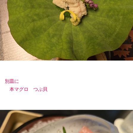
別皿に
本マグロ つぶ貝