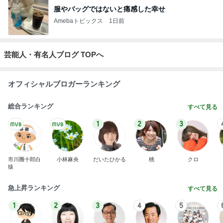
服やバッグではないと痛感した幸せ
Amebaトピックス
1日前
芸能人・有名人ブログ TOPへ
オフィシャルブロガーランキング
総合ランキング
すべて見る
1
2
3
市川團十郎白
小林麻央
だいたひかる
桃
クロ
猿
急上昇ランキング
すべて見る
1
2
3
4
5