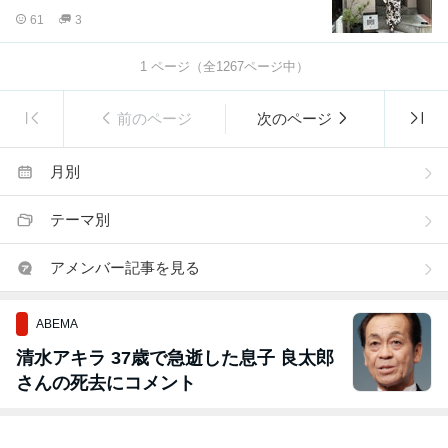
61
3
1
ページ（全
1267
ページ中）
前のページ
次のページ
月別
テーマ別
アメンバー記事を見る
ABEMA
清水アキラ 37歳で急逝した息子 良太郎
さんの死去にコメント