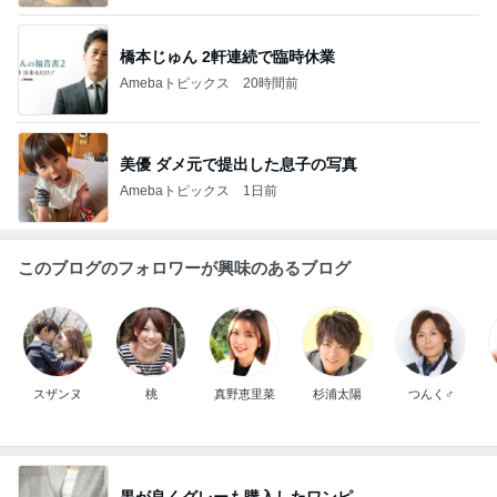
橋本じゅん 2軒連続で臨時休業
Amebaトピックス
20時間前
美優 ダメ元で提出した息子の写真
Amebaトピックス
1日前
このブログのフォロワーが興味のあるブログ
スザンヌ
桃
真野恵里菜
杉浦太陽
つんく♂
黒が良くグレーも購入したワンピ