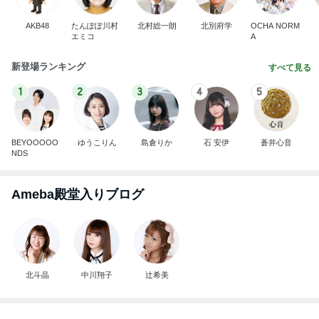
AKB48
たんぽぽ川村
北村総一朗
北別府学
OCHA NORM
エミコ
A
新登場ランキング
すべて見る
1
2
3
4
5
BEYOOOOO
ゆうこりん
島倉りか
石 安伊
蒼井心音
NDS
Ameba殿堂入りブログ
北斗晶
中川翔子
辻希美