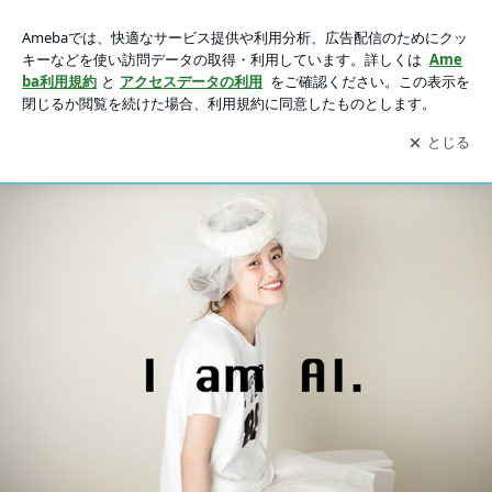
高橋愛オフィシャルブログ「I am Ai」Powered by Ameba
アプリをダウンロードして
ブログの更新通知
を受け取りまし
開く
ょう。
Blog
Home
News
Instagram
高橋愛lab。
WEAR