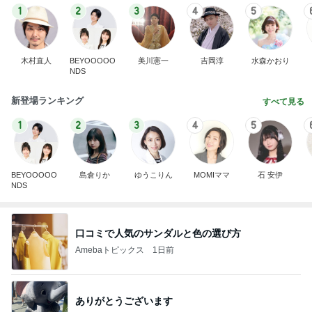
1
2
3
4
5
木村直人
BEYOOOOO
美川憲一
吉岡淳
水森かおり
NDS
新登場ランキング
すべて見る
1
2
3
4
5
BEYOOOOO
島倉りか
ゆうこりん
MOMIママ
石 安伊
NDS
口コミで人気のサンダルと色の選び方
Amebaトピックス
1日前
ありがとうございます