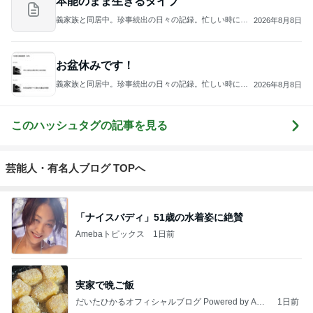
本能のまま生きるタイプ
義家族と同居中。珍事続出の日々の記録。忙しい時には
2026年8月8日
数日置きの更新となります。
お盆休みです！
義家族と同居中。珍事続出の日々の記録。忙しい時には
2026年8月8日
数日置きの更新となります。
このハッシュタグの記事を見る
芸能人・有名人ブログ TOPへ
「ナイスバディ」51歳の水着姿に絶賛
Amebaトピックス
1日前
実家で晩ご飯
だいたひかるオフィシャルブログ Powered by Ame
1日前
ba