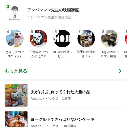
3
アンパンマン先生の映画講座
アンパンマン先生の映画講座
4
5
6
7
8
怒りくまのブ
三角絞めでつ
MOJIの映画レ
勝手に映画紹
ゆきがめのシ
r
ログ（仮）
かまえて2
ビュー
介！？
ネマ。劇場に
映画を観に行
こっ！！
もっと見る
夫がお礼に買ってくれた大量の品
Amebaトピックス
1日前
ヨーグルトでさっぱりなパンケーキ
Amebaトピックス
10時間前