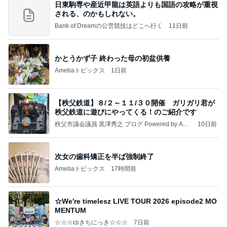
日東駒専や産近甲龍は英語よりも国語の攻略が重視
される、のかもしれない。
Bank of Dreamの公営競技はどこへ行く
11日前
かとうかず子 終わった母の初盆供養
Amebaトピックス
1日前
【秩父鉄道】８/２～１１/３０開催 ガリガリ君が
秩父鉄道に遊びにやってくる！のご紹介です
秩父市議会議員 黒澤秀之 ブログ Powered by Ame
10日前
ba
次女の歯科矯正を半ば強制終了
Amebaトピックス
17時間前
☆We're timelesz LIVE TOUR 2026 episode2 MO
MENTUM
☆☆☆ゆきちにっき☆☆☆
7日前