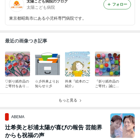
太陽こども病院のブログ
フォロー
太陽こども病院
東京都昭島市にある小児科専門病院です。
最近の画像つき記事
♡折り紙作品の
☆彡外来よりお
外来『絵本のご
『折り紙作品の
ご寄付をありが
知らせ☆彡
紹介』
ご寄付』誠にあ
とうございます
りがとうござい
♡
ます‼
もっと見る
ABEMA
辻希美と杉浦太陽が喜びの報告 芸能界
からも祝福の声