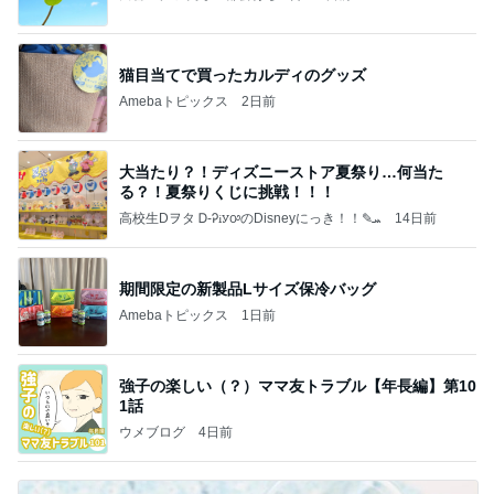
猫目当てで買ったカルディのグッズ
Amebaトピックス
2日前
大当たり？！ディズニーストア夏祭り…何当た
る？！夏祭りくじに挑戦！！！
高校生Dヲタ Ꭰ-ᎮꭵꭹꭴのDisneyにっき！！✎ܚ
14日前
期間限定の新製品Lサイズ保冷バッグ
Amebaトピックス
1日前
強子の楽しい（？）ママ友トラブル【年長編】第10
1話
ウメブログ
4日前