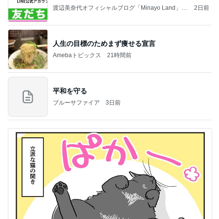
渡辺美奈代オフィシャルブログ「Minayo Land」P
2日前
owered by Ameba
人生の目標のためまず痩せる宣言
Amebaトピックス
21時間前
平和を守る
ブルーサファイア
3日前