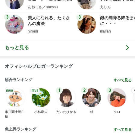
little minimalist's bea
ファッションブロ
あねっさ／anessa
えりん
uty colum
3
3
美人になれる、たくさ
銀の滴降る降るま
んの魔法
に・・・
hiromi
illallan
もっと見る
オフィシャルブロガーランキング
総合ランキング
すべて見る
1
2
3
市川團十郎白
小林麻央
だいたひかる
桃
クロ
猿
急上昇ランキング
すべて見る