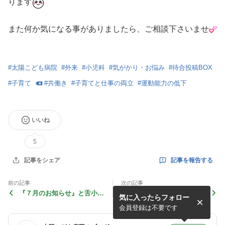
ります
また何か気になる事がありましたら、ご相談下さいませ
#
太陽こども病院
#
外来
#
小児科
#
気がかり・お悩み
#
待合投稿BOX
#
子育て
#
共働き
#
子育てと仕事の両立
#
運動能力の低下
いいね
5
記事を報告する
記事をシェア
前の記事
次の記事
『７月のお知らせ』と舌小帯
『子宮頸がんワクチンキャッ
気に入ったらフォロー
短縮症・上唇小帯短縮症につ
チアップ期間もうすぐ終了で
いて
す』
会員登録は不要です