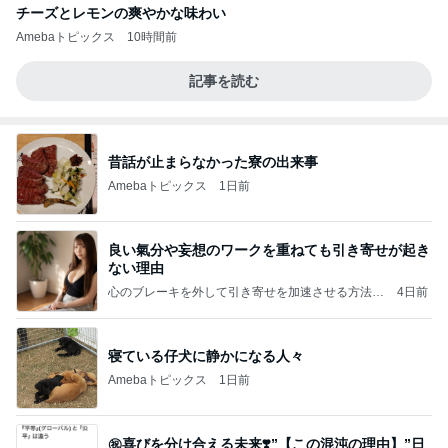
チーズとレモンの爽やかな味わい
Amebaトピックス
10時間前
記事を読む
昔話が止まらなかった寮の出来事
Amebaトピックス
1日前
良い氣分や妄想のワークを重ねても引き寄せが起き
ない理由
心のブレーキを外して引き寄せを加速させる方法：
4日前
引き寄せ研究所
寝ている仔犬に静かになる人々
Amebaトピックス
1日前
㊗️喜びを分け合える未来❣️”【この混沌の理由】”⽇