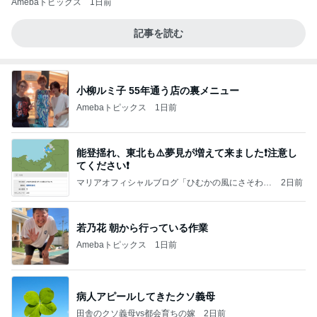
Amebaトピックス
1日前
記事を読む
小柳ルミ子 55年通う店の裏メニュー
Amebaトピックス
1日前
能登揺れ、東北も⚠️夢見が増えて来ました❗️注意し
てください❗️
マリアオフィシャルブログ「ひむかの風にさそわれ
2日前
て」Powered by Ameba
若乃花 朝から行っている作業
Amebaトピックス
1日前
病人アピールしてきたクソ義母
田舎のクソ義母vs都会育ちの嫁
2日前