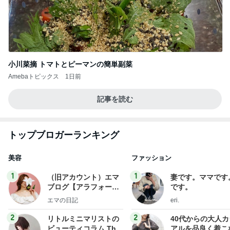
小川菜摘 トマトとピーマンの簡単副菜
Amebaトピックス
1日前
記事を読む
トップブロガーランキング
美容
ファッション
1
1
（旧アカウント）エマ
妻です。ママです
ブログ【アラフォー会
です。
社売却セカンドライ
エマの日記
eri.
フ】
2
2
リトルミニマリストの
40代からの大人
ビューティコラム The
アルを品良く着こ