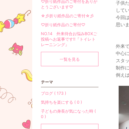
♡折り紙作品のご寄付をありが
子供
とうございます♡
して
☆彡折り紙作品のご寄付☆彡
今回
思い
♡折り紙作品のご寄付♡
NO.14 外来待合お悩みBOXご
投稿へお返事です‼『トイレト
レーニンング』
外来
中心
一覧を見る
スタ
制作
例え
テーマ
ブログ ( 173 )
気持ちを楽にする ( 0 )
子どもの身長が気になった時 (
0 )