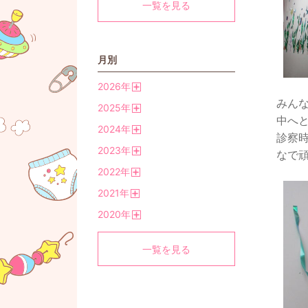
一覧を見る
月別
2026
年
開
みん
2025
年
く
開
中へ
2024
年
く
診察
開
2023
年
く
なで頑
開
2022
年
く
開
2021
年
く
開
2020
年
く
開
く
一覧を見る