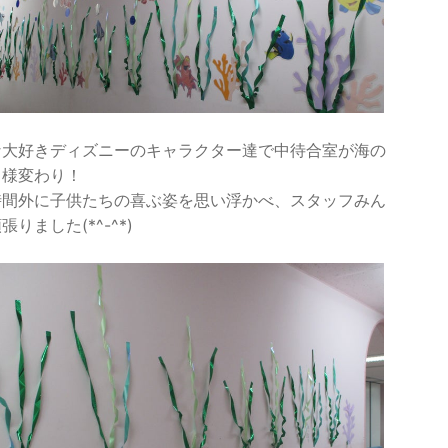
な大好きディズニーのキャラクター達で中待合室が海の
と様変わり！
時間外に子供たちの喜ぶ姿を思い浮かべ、スタッフみん
張りました(*^-^*)