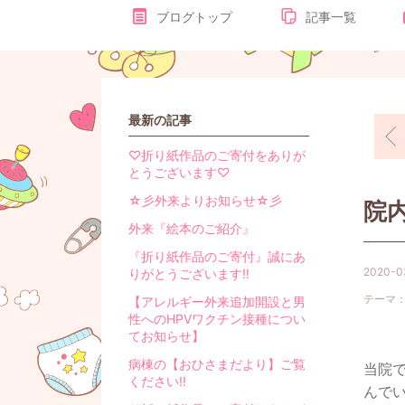
ブログトップ
記事一覧
最新の記事
♡折り紙作品のご寄付をありが
とうございます♡
☆彡外来よりお知らせ☆彡
院
外来『絵本のご紹介』
『折り紙作品のご寄付』誠にあ
2020-0
りがとうございます‼
テーマ
【アレルギー外来追加開設と男
性へのHPVワクチン接種につい
てお知らせ】
病棟の【おひさまだより】ご覧
当院
ください!!
んで