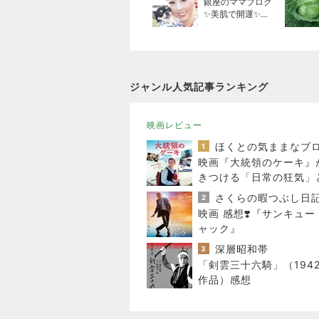
銀座のママブログ
✨美肌で開運✨銀
座ママが作った化
粧品✨銀座クラブ
高嶋25歳で開店✨
高嶋りえ子 お着
物でエルメス バ
ジャンル人気記事ランキング
ーキン コーデ
映画レビュー
ほくとの気ままなブ
1
映画『大統領のケーキ』
きつける「日常の狂気」
のラスト
さくらの暇つぶし日
2
映画 感想❣️『サンキュー
ャック』
深層昭和帯
3
「剣雲三十六騎」（194
作品）感想