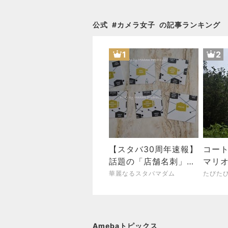
公式
#
カメラ女子
の記事ランキング
1
2
【スタバ30周年速報】
コー
話題の「店舗名刺」は
マリ
全国でもらえる？銀座
道旅行
華麗なるスタバマダム
たびた
では早くも品薄情報
Amebaトピックス