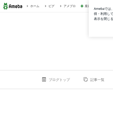
座席を取られ悔しい
ホーム
ピグ
アメブロ
taixiuonline11com1のブログ
ブログトップ
記事一覧