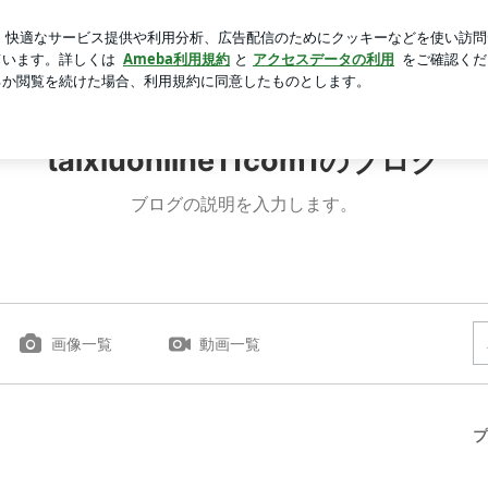
妊娠中の電車通勤
芸能人ブログ
人気ブログ
新規登録
taixiuonline11com1のブログ
ブログの説明を入力します。
画像一覧
動画一覧
プ