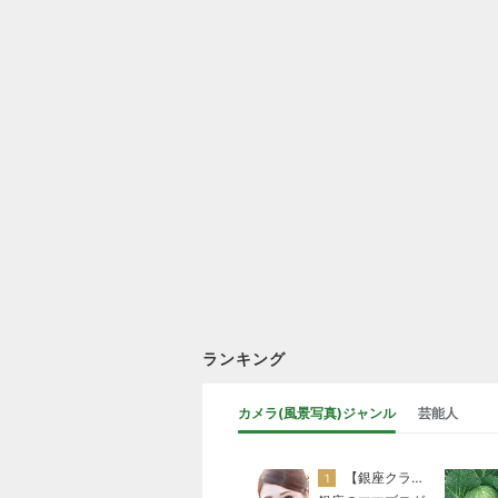
ランキング
カメラ(風景写真)ジャンル
芸能人
【銀座クラブ高嶋】元OL婚約破棄から24歳で銀座ママ25歳でオーナーママ銀座 美肌で開運♡パワースポット巡り高嶋りえ子ブログ
1