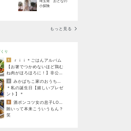
埼玉発 おとなの
小探険
もっと見る
づくり
ｒｉｉ＊ごはんアルバム
1
【お箸でつかめないほど鶏む
ね肉がほろほろに！】非公開
クーポン貼りまくってます
みかぱちこ家のおうちでごはん
2
＊私の誕生日【嬉しいプレゼ
ント】＊
酒ポンコツ女の息子LOVE blog♡♡
3
賄いって本来こういうもん？
笑