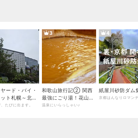
3
4
トヤード・バイ・
和歌山旅行記② 関西
紙屋川砂防ダム
オット札幌～北海
最強にごり湯！花山温
京都はんなりロマン
記2026【2】～
泉 薬師の湯
び、たびに出ます。
温泉にいらっしゃい♪