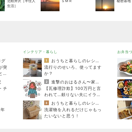
北軽井沢［半住人
S M R
秘密基地
生活］
インテリア・暮らし
お弁当
ログ
おうちと暮らしのレシピ 〜HOME&LIFE〜
1
が突
流行りのせいろ、使ってます
と涙
か？
記
進撃のおはるさん〜家づくり失敗したけど私は元気です〜
2
・チ
【瓦修理詐欺】100万円と言
われて…頼りない夫にイライ
ラした日
おうちと暮らしのレシピ 〜HOME&LIFE〜
3
2年
洗濯物を入れるだけじゃもっ
たいないと思う！