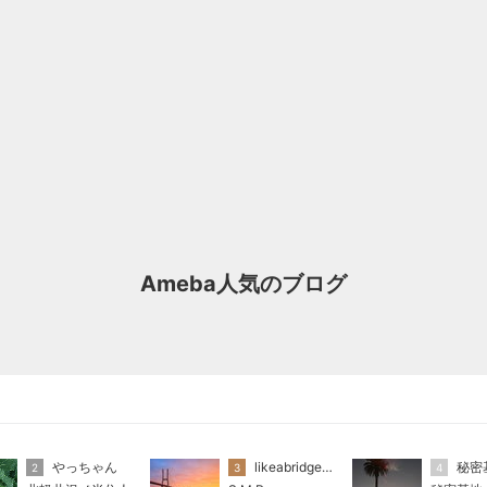
Ameba人気のブログ
やっちゃん
likeabridgeover
秘密
2
3
4