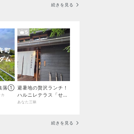
続きを見る
5
集落①
避暑地の贅沢ランチ！
ハルニレテラス「せき
チカ
れい橋 川上庵」で絶品
あなた三昧
天せいろを堪能。
続きを見る