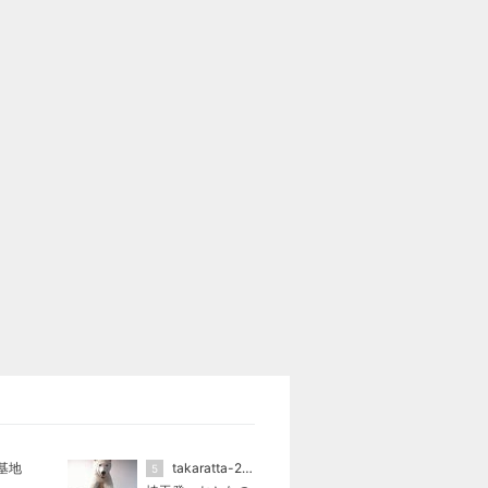
基地
takaratta-2(たからった）
5