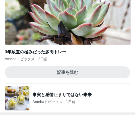
58%オフで買える豪華すぎるセット
Amebaトピックス
1日前
おもてなし一品に決定した鱒寿司
Amebaトピックス
1日前
パパが買う三女の希望のピアノ
Amebaトピックス
1日前
驚いたひさびさの形ある通常の物
Amebaトピックス
1日前