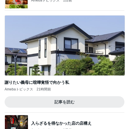
だいた 切なくなった母への思い
Amebaトピックス
1日前
記事を読む
二歳から息子がずっと好きな味噌汁
Amebaトピックス
1日前
田中健 広島の放送を見てした黙祷
Amebaトピックス
23時間前