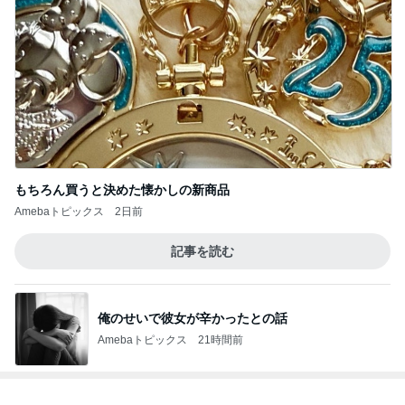
藤あや子 差し入れ用の熱々コーン
Amebaトピックス
2日前
モモコ夫 妻や友人と楽しいランチ
Amebaトピックス
2日前
自分のお金を取り戻すための超手間
Amebaトピックス
1日前