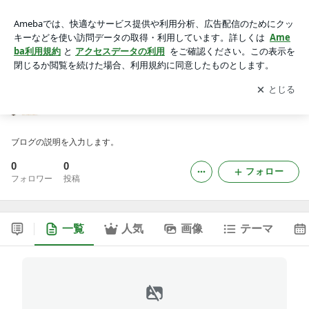
taixiuonline112
アプリをダウンロードして
ブログの更新通知
を受け取りまし
開く
ょう。
taixiuonline112
ブログの説明を入力します。
0
0
フォロー
フォロワー
投稿
一覧
人気
画像
テーマ