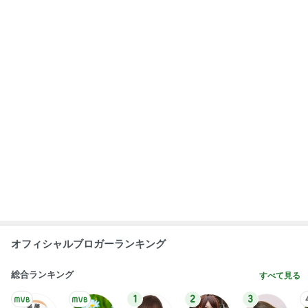
急上昇ランキング
すべて見る
1
2
3
4
5
デーモン閣下
片岡愛之助
林下清志(ビッ
沢田聖子
金沢克彦
グダディ)
新登場ランキング
すべて見る
1
2
3
4
5
BEYOOOOO
島倉りか
ゆうこりん
石 安伊
蒼井心音
NDS