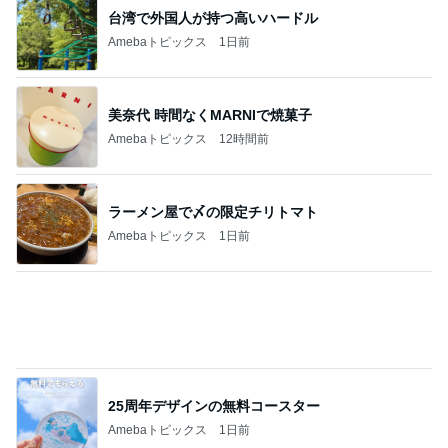
堀ちえみの夫 納豆喜多方ラーメン
Amebaトピックス
1日前
堀ちえみ 病院を三科掛け持ち
Amebaトピックス
1日前
ジム友に頂いた酒粕で作った西京漬け
Amebaトピックス
2日前