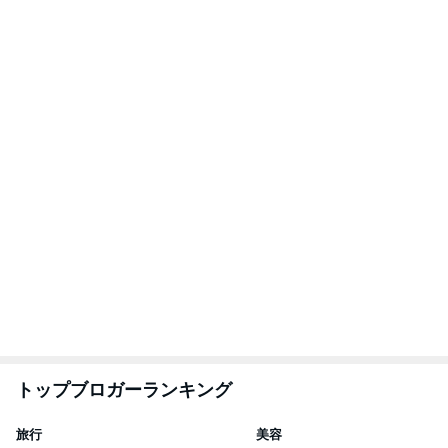
☆やまあこ☆さんのデ
リトルミニマリス
ィズニー日記
ビューティコラム 
little minimalist'
☆やまあこ☆
あねっさ／anessa
uty colum
3
3
日々是甘露2〜ディズニ
美人になれる、た
ー風味〜
んの魔法
甘露
hiromi
もっと見る