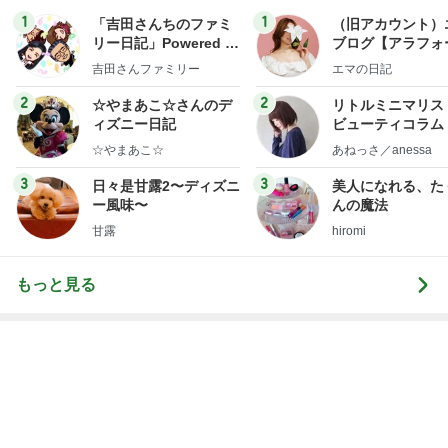
オフィシャルブロガーランキング
総合ランキング
すべて見る
1
2
3
市川團十郎白
小林麻央
だいたひかる
桃
クロ
猿