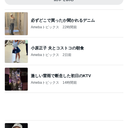
メンタルクリニックへ向かう朝の緊張
Amebaトピックス
22時間前
ジャンル人気記事ランキング
ヨーロッパからお届け
ゲームフェアの犬鳥馬
1
スコットランドひきこもり日記
晩ごはん～✨ わーい、サボテンの実
2
ロンドンあれこれ
アイスクリーム～✨ + 水出しダージリン
3