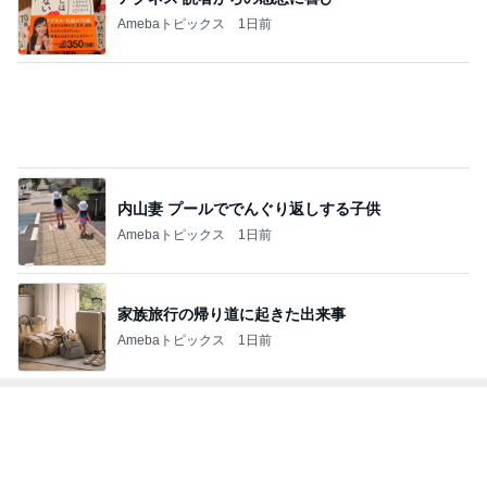
Amebaトピックス
1日前
内山妻 プールででんぐり返しする子供
Amebaトピックス
1日前
家族旅行の帰り道に起きた出来事
Amebaトピックス
1日前
トップブロガーランキング
旅行
美容
1
1
「吉田さんちのファミ
（旧アカウント）
リー日記」Powered b
ブログ【アラフォ
y Ameba 吉田さんファ
社売却セカンドラ
吉田さんファミリー
エマの日記
ミリーオフィシャルブ
フ】
ログ
2
2