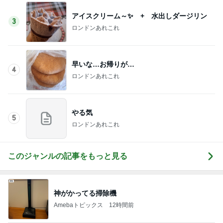
謝りたい義母に喧嘩覚悟で向かう私
Amebaトピックス
21時間前
記事を読む
入らざるを得なかった店の店構え
Amebaトピックス
1日前