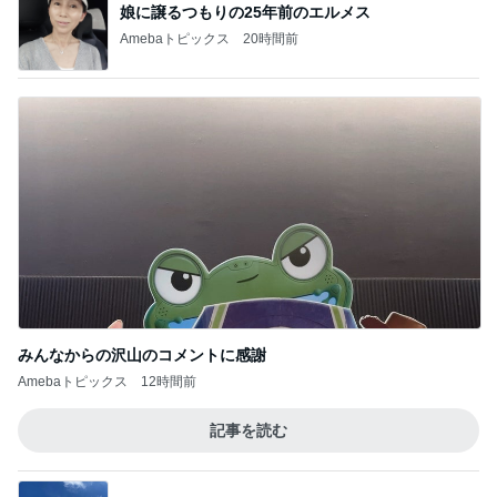
ロンドンあれこれ
早いな…お帰りが…
4
ロンドンあれこれ
やる気
5
ロンドンあれこれ
このジャンルの記事をもっと見る
神がかってる掃除機
Amebaトピックス
12時間前
涼しい朝に行った満開のひまわり畑