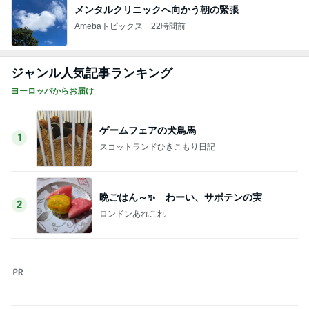
Amebaトピックス
1日前
かとうかず子 麻酔の顔で天ぷら
Amebaトピックス
2日前
だいた 息子と手作り豆腐ドーナツ
Amebaトピックス
2日前
古村比呂 届いた無農薬野菜や果物
Amebaトピックス
1日前