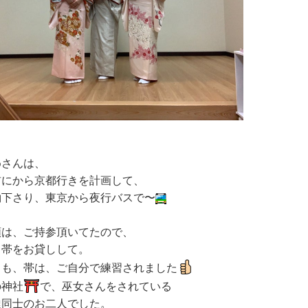
めさんは、
前にから京都行きを計画して、
約下さり、東京から夜行バスで〜
類は、ご持参頂いてたので、
と帯をお貸しして。
らも、帯は、ご自分で練習されました
の神社
で、巫女さんをされている
達同士のお二人でした。