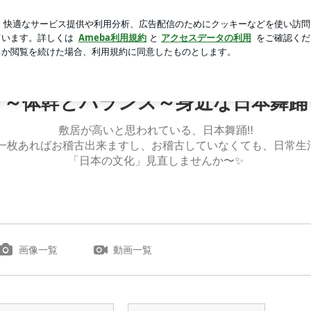
納力もある発見
芸能人ブログ
人気ブログ
新規登録
～体幹とバランス～身近な日本舞踊
敷居が高いと思われている、日本舞踊‼️
一枚あればお稽古出来ますし、お稽古していなくても、日常生活
「日本の文化」見直しませんか〜✨
画像一覧
動画一覧