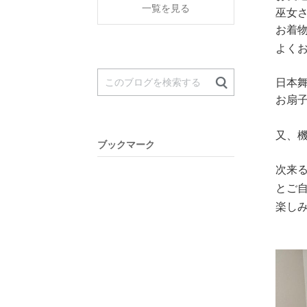
一覧を見る
巫女
お着
よく
日本
お扇
又、
ブックマーク
次来
とご
楽し