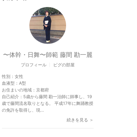
〜体幹・日舞〜師範 藤間 勘一麗
プロフィール
ピグの部屋
性別：
女性
血液型：
A型
お住まいの地域：
京都府
自己紹介：
5歳から藤間 勘一治師に師事し、19
歳で藤間流名取りとなる。 平成17年に舞踊教授
の免許を取得し、現...
続きを見る ＞