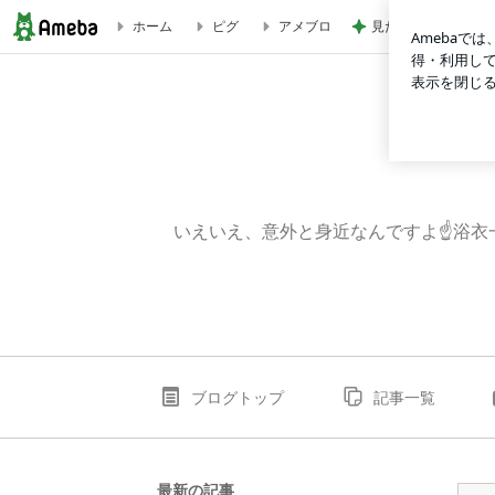
見た目スッキリで収
ホーム
ピグ
アメブロ
観光体験 | ～体幹とバランス～身近な日本舞踊
いえいえ、意外と身近なんですよ☝浴衣
ブログトップ
記事一覧
最新の記事