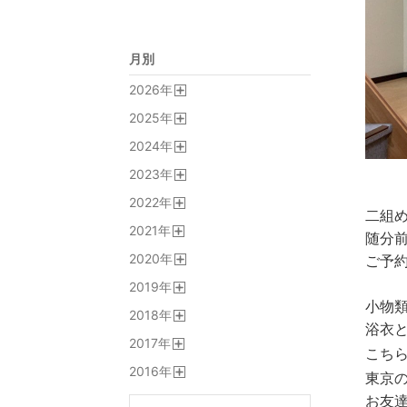
月別
2026
年
開
2025
年
く
開
2024
年
く
開
2023
年
く
開
2022
年
く
二組
開
2021
年
く
随分
開
2020
年
ご予
く
開
2019
年
く
開
小物
2018
年
く
浴衣
開
2017
年
く
こち
開
2016
年
く
東京
開
お友
く