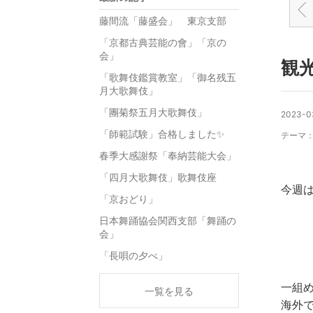
藤間流「藤盛会」 東京支部
「京都古典芸能の會」「京の
会」
観
「歌舞伎鑑賞教室」「御名残五
月大歌舞伎」
「團菊祭五月大歌舞伎」
2023-0
「師範試験」合格しました✨
テーマ
春季大感謝祭「奉納芸能大会」
「四月大歌舞伎」歌舞伎座
今週
「京おどり」
日本舞踊協会関西支部「舞踊の
会」
「長唄の夕べ」
一組
一覧を見る
海外