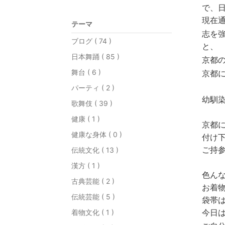
で、
現在
テーマ
志を
ブログ ( 74 )
と、
日本舞踊 ( 85 )
京都
舞台 ( 6 )
京都
パーティ ( 2 )
幼馴
歌舞伎 ( 39 )
健康 ( 1 )
京都
健康な身体 ( 0 )
付け
ご持
伝統文化 ( 13 )
漢方 ( 1 )
色ん
古典芸能 ( 2 )
お着
伝統芸能 ( 5 )
袋帯
今日
着物文化 ( 1 )