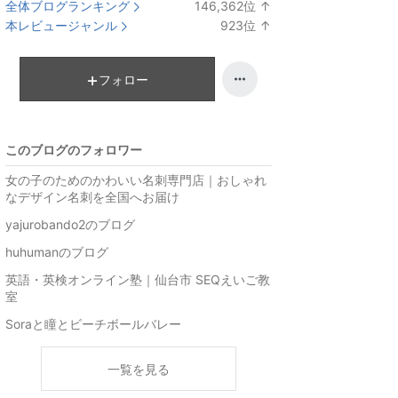
全体ブログランキング
146,362
位
↑
ラ
本レビュージャンル
923
位
↑
ン
ラ
キ
ン
ン
キ
フォロー
グ
ン
上
グ
昇
上
このブログのフォロワー
昇
女の子のためのかわいい名刺専門店｜おしゃれ
なデザイン名刺を全国へお届け
yajurobando2のブログ
huhumanのブログ
英語・英検オンライン塾｜仙台市 SEQえいご教
室
Soraと瞳とビーチボールバレー
一覧を見る