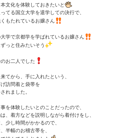
日本文化を体験しておきたいと
通ってる国立大学を退学しての決行で、
強くもたれているお嬢さん
の大学で京都学を学ばれているお嬢さん
にずっと住みたいそう
染のお二人でした
に来てから、手に入れたという、
下げ訪問着と袋帯を
参されました
。
な事を体験したいとのことだったので、
物は、着方などを説明しながら着付けをし、
は、少し時間がかかるので、
は、半幅のお稽古帯を、