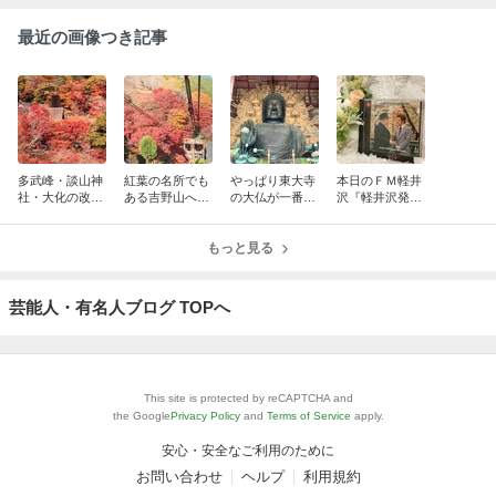
最近の画像つき記事
多武峰・談山神
紅葉の名所でも
やっぱり東大寺
本日のＦＭ軽井
社・大化の改新
ある吉野山へ行
の大仏が一番！
沢『軽井沢発！
～まほろばの国
く ～まほろばの
～まほろばの国
太田忠の経済・
～奈良探訪記 1
国～奈良探訪記
～奈良探訪記 1
金融 “縦横無
5
14
もっと見る
3
尽”』 （第315
回）
芸能人・有名人ブログ TOPへ
This site is protected by reCAPTCHA and
the Google
Privacy Policy
and
Terms of Service
apply.
安心・安全なご利用のために
お問い合わせ
ヘルプ
利用規約