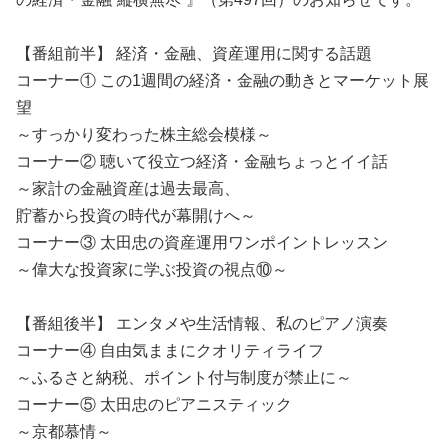
【番組前半】 経済・金融、資産運用に関する話題
コーナー① この1週間の経済・金融の動きとマーケット展
望
～すっかり変わった株主総会模様～
コーナー② 聴いて役立つ経済・金融ちょっとイイ話
～
家計の金融資産は過去最高、
貯蓄から投資の時代が幕開けへ～
コーナー③ 太田忠の資産運用ワンポイントレッスン
～偉大な投資家に学ぶ投資の視点⑩～
【番組後半】 エンタメや生活情報、私のピアノ演奏
コーナー④ 自由気ままにクオリティライフ
～ふるさと納税、ポイント付与制度が禁止に～
コーナー⑤ 太田忠のピアニスティック
～京都慕情～