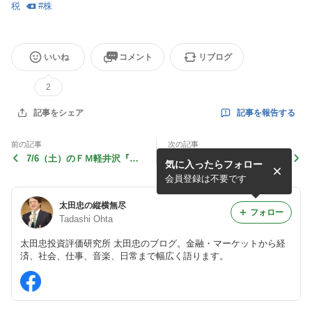
税
#
株
いいね
コメント
リブログ
2
記事を報告する
記事をシェア
前の記事
次の記事
7/6（土）のＦＭ軽井沢『軽
6/22（土）のＦＭ軽井沢『軽
気に入ったらフォロー
井沢発！太田忠の経済・金融
井沢発！太田忠の経済・金融
“縦横無尽”』 （第498回）
“縦横無尽”』 （第496回）
会員登録は不要です
太田忠の縦横無尽
フォロー
Tadashi Ohta
太田忠投資評価研究所 太田忠のブログ。金融・マーケットから経
済、社会、仕事、音楽、日常まで幅広く語ります。