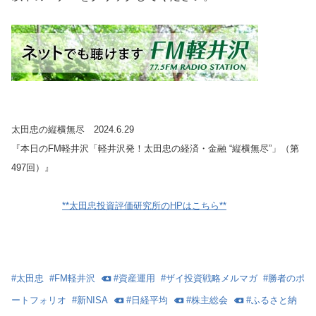
太田忠の縦横無尽 2024.6.29
『本日のFM軽井沢「軽井沢発！太田忠の経済・金融 “縦横無尽”」（第
497回）』
**太田忠投資評価研究所のHPはこちら**
#
太田忠
#
FM軽井沢
#
資産運用
#
ザイ投資戦略メルマガ
#
勝者のポ
ートフォリオ
#
新NISA
#
日経平均
#
株主総会
#
ふるさと納