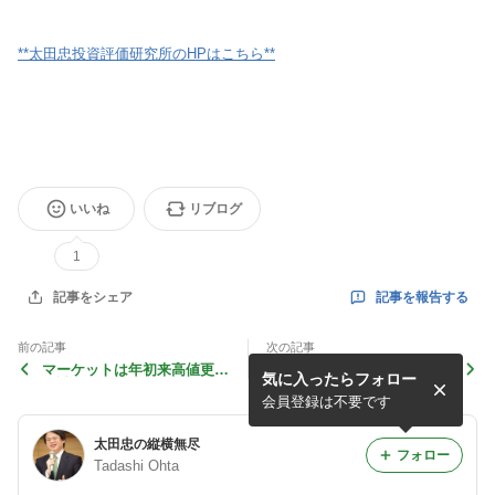
**太田忠投資評価研究所のHPはこちら**
いいね
リブログ
1
記事を報告する
記事をシェア
前の記事
次の記事
マーケットは年初来高値更新
本日のＦＭ軽井沢『軽井沢
気に入ったらフォロー
を試す局面に
発！太田忠の経済・金融 “縦
横無尽”』 （第49回）
会員登録は不要です
太田忠の縦横無尽
フォロー
Tadashi Ohta