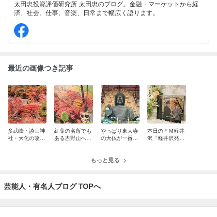
太田忠投資評価研究所 太田忠のブログ。金融・マーケットから経
済、社会、仕事、音楽、日常まで幅広く語ります。
最近の画像つき記事
多武峰・談山神
紅葉の名所でも
やっぱり東大寺
本日のＦＭ軽井
社・大化の改新
ある吉野山へ行
の大仏が一番！
沢『軽井沢発！
～まほろばの国
く ～まほろばの
～まほろばの国
太田忠の経済・
～奈良探訪記 1
国～奈良探訪記
～奈良探訪記 1
金融 “縦横無
5
14
もっと見る
3
尽”』 （第315
回）
芸能人・有名人ブログ TOPへ