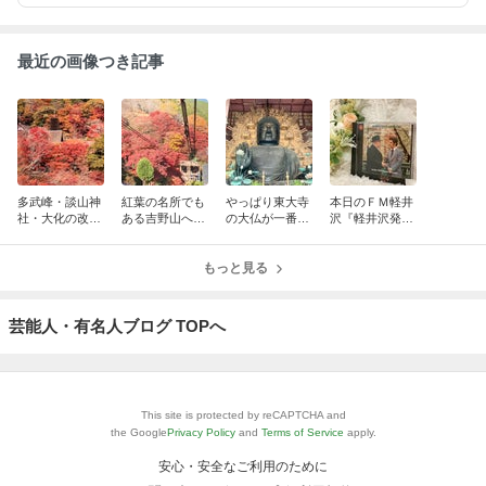
最近の画像つき記事
多武峰・談山神
紅葉の名所でも
やっぱり東大寺
本日のＦＭ軽井
社・大化の改新
ある吉野山へ行
の大仏が一番！
沢『軽井沢発！
～まほろばの国
く ～まほろばの
～まほろばの国
太田忠の経済・
～奈良探訪記 1
国～奈良探訪記
～奈良探訪記 1
金融 “縦横無
5
14
もっと見る
3
尽”』 （第315
回）
芸能人・有名人ブログ TOPへ
This site is protected by reCAPTCHA and
the Google
Privacy Policy
and
Terms of Service
apply.
安心・安全なご利用のために