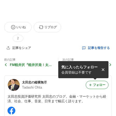
いいね
リブログ
2
記事を報告する
記事をシェア
前の記事
次の記事
FM軽井沢『軽井沢発！太田
4刷が決定 『株が上がっても
気に入ったらフォロー
忠の経済・金融 “縦横無
下がってもしっかり稼ぐ投資
尽”』が半年経過
のルール』（日経ビジネス人
会員登録は不要です
文庫、太田忠）
太田忠の縦横無尽
フォロー
Tadashi Ohta
太田忠投資評価研究所 太田忠のブログ。金融・マーケットから経
済、社会、仕事、音楽、日常まで幅広く語ります。