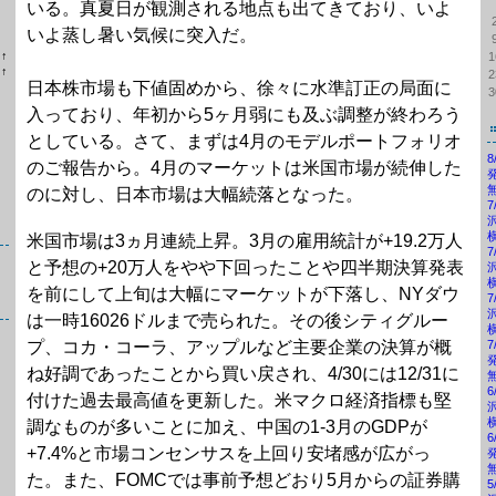
いる。真夏日が観測される地点も出てきており、いよ
いよ蒸し暑い気候に突入だ。
位
↑
1
ラ
位
↑
2
ン
ラ
日本株市場も下値固めから、徐々に水準訂正の局面に
3
キ
ン
入っており、年初から5ヶ月弱にも及ぶ調整が終わろう
ン
キ
グ
ン
としている。さて、まずは4月のモデルポートフォリオ
上
グ
昇
上
のご報告から。
4月のマーケットは米国市場が続伸した
昇
のに対し、日本市場は大幅続落となった。
米国市場は3ヵ月連続上昇。3月の雇用統計が+19.2万人
と予想の+20万人をやや下回ったことや四半期決算発表
を前にして上旬は大幅にマーケットが下落し、NYダウ
は一時16026ドルまで売られた。その後シティグルー
プ、コカ・コーラ、アップルなど主要企業の決算が概
ね好調であったことから買い戻され、4/30には12/31に
付けた過去最高値を更新した。米マクロ経済指標も堅
調なものが多いことに加え、中国の1-3月のGDPが
+7.4%と市場コンセンサスを上回り安堵感が広がっ
た。また、FOMCでは事前予想どおり5月からの証券購