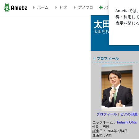
バリキャリ女子と仕
ホーム
ピグ
アメブロ
マーケットは水準訂正の局面入り | 太田忠の縦横無尽
太田忠の縦
太田忠投資評価研究所 
プロフィール
プロフィール
｜
ピグの部屋
ニックネーム：
Tadashi Ohta
性別：
男性
誕生日：
1964年7月4日
血液型：
A型