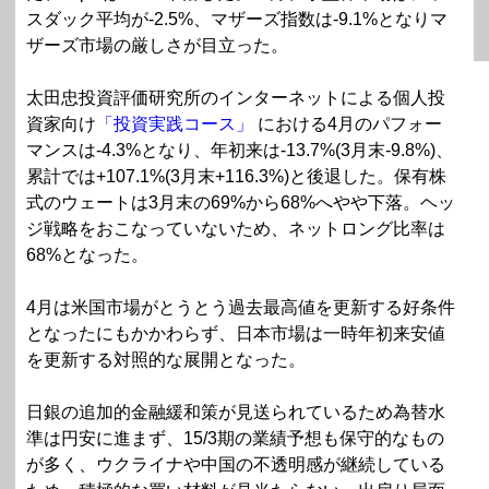
スダック平均が-2.5%、マザーズ指数は-9.1%となりマ
ザーズ市場の厳しさが目立った。
太田忠投資評価研究所のインターネットによる個人投
資家向け
「投資実践コース」
における4月のパフォー
マンスは-4.3%となり、年初来は-13.7%(3月末-9.8%)、
累計では+107.1%(3月末+116.3%)と後退した。保有株
式のウェートは3月末の69%から68%へやや下落。ヘッ
ジ戦略をおこなっていないため、ネットロング比率は
68%となった。
4月は米国市場がとうとう過去最高値を更新する好条件
となったにもかかわらず、日本市場は一時年初来安値
を更新する対照的な展開となった。
日銀の追加的金融緩和策が見送られているため為替水
準は円安に進まず、15/3期の業績予想も保守的なもの
が多く、ウクライナや中国の不透明感が継続している