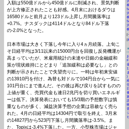
入額は550億ドルから450億ドルに削減され、景気判断
が上方修正されたことも好感。4月末におけるダウは
16580ドルと前月より123ドル上昇し月間騰落率は
+0.7%。ナスダックは4114ドルとなり84ドル下落
の-2.0%となった。
[
[
日本市場は大きく下落し今年に入り4ヵ月続落。上旬こ
そ日経平均は3/11以来の15000円台を回復し反発機運が
お
高まっていたが、米雇用統計の未達や日銀の金融緩和
F
策が現状維持にとどまり「追加緩和は必要なし」との
1
判断が示されたことで失望売りに。一時は年初来安値
)
の13910円を付け、為替も対ドルで104円台から一気に
経
仕
101円台にまで進んだ。その後は再び戻りを試すものの
日
上値が重く、売買代金も連日2兆円を切り買いエネルギ
食
旅
ーは低下。決算発表においても15/3期の予想数字は慎
映
重なものが多く、減益決算予想の企業は容赦なく売ら
音
ジ
れた。4月の日経平均は14304円で取引を終え、3月末
ピ
の14827円から523円下落し月間騰落率は-3.5%。ま
た、Topixは-3.4%下落した。一方、小型株市場はジャ