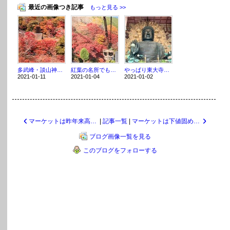
最近の画像つき記事
もっと見る >>
多武峰・談山神社・大化の改新 ～まほろばの国～奈良探訪記 15
紅葉の名所でもある吉野山へ行く ～まほろばの国～奈良探訪記 14
やっぱり東大寺の大仏が一番！ ～まほろばの国～奈良探訪記 13
2021-01-11
2021-01-04
2021-01-02
マーケットは昨年来高値を目指す展開に
|
記事一覧
|
マーケットは下値固めが続く
ブログ画像一覧を見る
このブログをフォローする