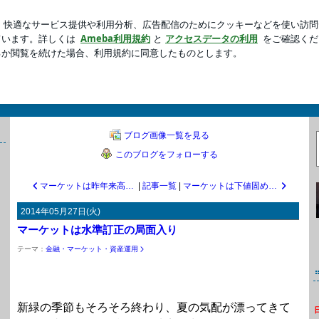
事相談の夜ご飯
新規登録
芸能人ブログ
人気ブログ
横無尽
太田忠のブログ。金融・マーケットから経済、社会、仕事、音楽、日常まで幅
ブログ画像一覧を見る
このブログをフォローする
マーケットは昨年来高値を目指す展開に
|
記事一覧
|
マーケットは下値固めが続く
2014年05月27日(火)
マーケットは水準訂正の局面入り
テーマ：
金融・マーケット・資産運用
新緑の季節もそろそろ終わり、夏の気配が漂ってきて