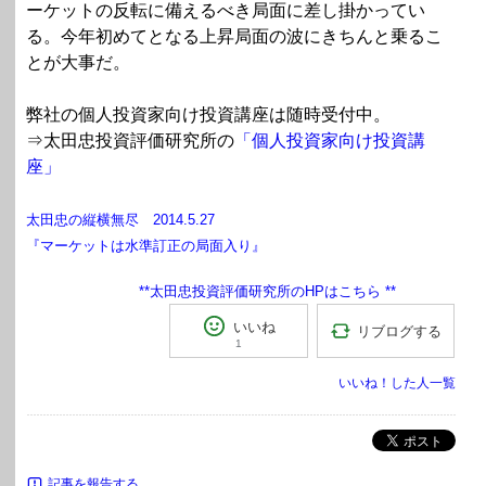
ーケットの反転に備えるべき局面に差し掛かってい
る。今年初めてとなる上昇局面の波にきちんと乗るこ
とが大事だ。
弊社の個人投資家向け投資講座は随時受付中。
⇒太田忠投資評価研究所の
「個人投資家向け投資講
座」
太田忠の縦横無尽 2014.5.27
『マーケットは水準訂正の局面入り』
**
太田忠投資評価研究所のHPはこちら
**
いいね
リブログする
1
いいね！した人一覧
ポスト
記事を報告する