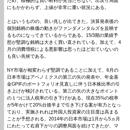
ため、積極的な買い材料が見当たらない。出戻り局面
にもかかわらず、上値が非常に重い状況にある。
とはいうものの、良い兆しが出てきた。決算発表後の
個別銘柄の株価の動きがファンダメンタルズを反映す
るものになってきているからである。15/3期の業績予
想が堅調な銘柄は大きく買い直されている。加えて、4
月の消費増税による悪影響は思ったほど出ていないの
も良い兆候である。
NY市場が相変わらず堅調であることに加えて、6月の
日本市場はアベノミクスの第三の矢の発表や、年金基
金GPIFのポートフォリオ見直しに伴う日本株比率の引
き上げが検討されている。第三の矢の大きなポイント
の１つに法人税率の引き下げがある。現在35%の税率
が5年かけて20%台後半まで引き下げる案が有力となっ
ており、実施されれば外国人投資家の注目度は高まる
ことが予想される。2014年の日本市場は1月から5ヵ月
にわたって右肩下がりの調整局面を続けてきたが、マ