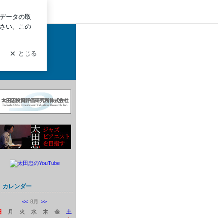
ログイン
広く語ります。
カレンダー
<<
8月
>>
日
月
火
水
木
金
土