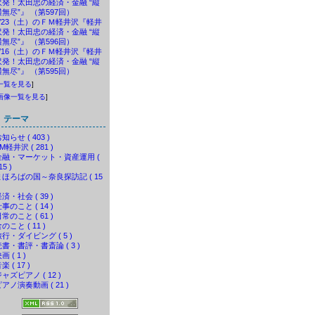
沢発！太田忠の経済・金融 “縦
横無尽”』 （第597回）
5/23（土）のＦＭ軽井沢『軽井
沢発！太田忠の経済・金融 “縦
横無尽”』 （第596回）
5/16（土）のＦＭ軽井沢『軽井
沢発！太田忠の経済・金融 “縦
横無尽”』 （第595回）
一覧を見る
]
画像一覧を見る
]
テーマ
知らせ ( 403 )
M軽井沢 ( 281 )
金融・マーケット・資産運用 (
15 )
まほろばの国～奈良探訪記 ( 15
済・社会 ( 39 )
事のこと ( 14 )
常のこと ( 61 )
のこと ( 11 )
行・ダイビング ( 5 )
読書・書評・書斎論 ( 3 )
画 ( 1 )
楽 ( 17 )
ャズピアノ ( 12 )
アノ演奏動画 ( 21 )