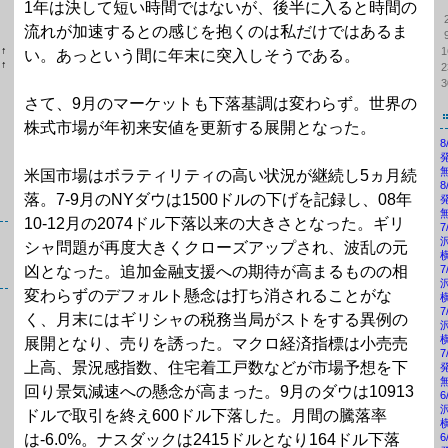
1年は決して短い時間ではないが、後半に入ると時間の
流れが加速するとの感じを抱くのは私だけではあるま
位
↑
1
い。あっという間に年末に突入しそうである。
ラ
位
↑
2
ン
ラ
3
キ
ン
さて、9月のマーケットも下落基調は変わらず。世界の
ン
キ
グ
ン
株式市場が年初来安値を更新する展開となった。
上
グ
昇
上
昇
米国市場はボラティリティの高い状況が継続し5ヵ月続
落。7-9月のNYダウは1500ドルの下げを記録し、08年
10-12月の2074ドル下落以来の大きさとなった。ギリ
シャ問題が再度大きくクローズアップされ、波乱の元
凶となった。追加金融支援への期待が高まるものの相
変わらずのデフォルト懸念は打ち消されることがな
く、月末にはギリシャの税務当局がストをする異例の
展開となり、売りを誘った。マクロ経済指標は小売売
上高、景況感指数、住宅着工戸数などが市場予想を下
回り景気減速への懸念が高まった。9月のダウは10913
ドルで取引を終え600ドル下落した。月間の騰落率
は-6.0%。ナスダックは2415ドルとなり164ドル下落