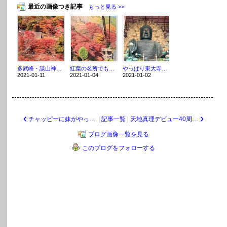
最近の画像つき記事
もっと見る >>
多武峰・談山神社・大化の改新 ～まほろばの国～奈良探訪記 15
紅葉の名所でもある吉野山へ行く ～まほろばの国～奈良探訪記 14
やっぱり東大寺の大仏が一番！ ～まほろばの国～奈良探訪記 13
2021-01-11
2021-01-04
2021-01-02
チャッピーに妹がやってきた
|
記事一覧
|
天地真理デビュー40周年祝賀会〈後編：夏を忘れた海〉
ブログ画像一覧を見る
このブログをフォローする