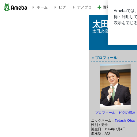
微熱が続き再受診し
ホーム
ピグ
アメブロ
2011年9月のモデルポートフォリオのパフォーマンス | 太田忠の縦横無尽
太田忠の縦
太田忠投資評価研究所 
プロフィール
プロフィール
｜
ピグの部屋
ニックネーム：
Tadashi Ohta
性別：
男性
誕生日：
1964年7月4日
血液型：
A型