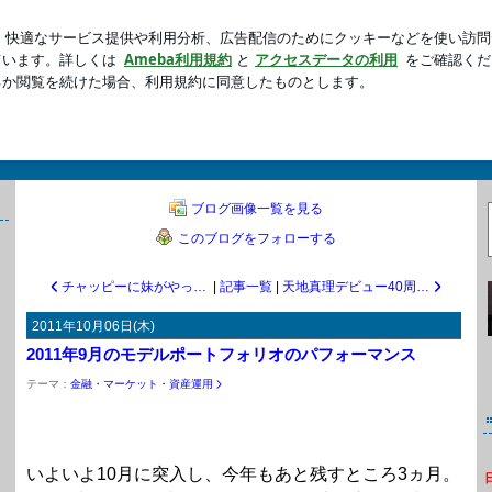
ない夫の行動
新規登録
ロ
芸能人ブログ
人気ブログ
横無尽
太田忠のブログ。金融・マーケットから経済、社会、仕事、音楽、日常まで幅
ブログ画像一覧を見る
このブログをフォローする
チャッピーに妹がやってきた
|
記事一覧
|
天地真理デビュー40周年祝賀会〈後編：夏を忘れた海〉
2011年10月06日(木)
2011年9月のモデルポートフォリオのパフォーマンス
テーマ：
金融・マーケット・資産運用
いよいよ10月に突入し、今年もあと残すところ3ヵ月。