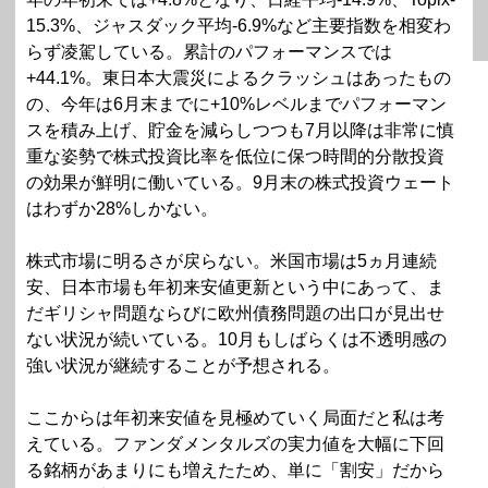
15.3%、ジャスダック平均-6.9%など主要指数を相変わ
らず凌駕している。累計のパフォーマンスでは
+44.1%。東日本大震災によるクラッシュはあったもの
の、今年は6月末までに+10%レベルまでパフォーマン
スを積み上げ、貯金を減らしつつも7月以降は非常に慎
重な姿勢で株式投資比率を低位に保つ時間的分散投資
の効果が鮮明に働いている。9月末の株式投資ウェート
はわずか28%しかない。
株式市場に明るさが戻らない。米国市場は5ヵ月連続
安、日本市場も年初来安値更新という中にあって、ま
だギリシャ問題ならびに欧州債務問題の出口が見出せ
ない状況が続いている。10月もしばらくは不透明感の
強い状況が継続することが予想される。
ここからは年初来安値を見極めていく局面だと私は考
えている。ファンダメンタルズの実力値を大幅に下回
る銘柄があまりにも増えたため、単に「割安」だから