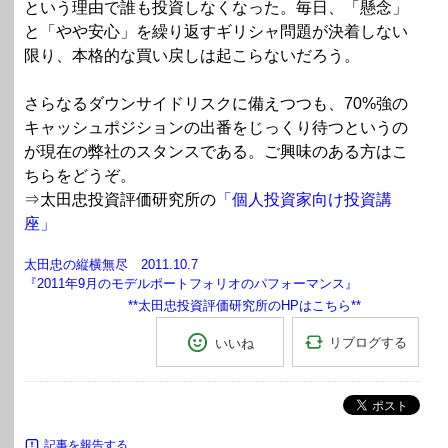
という理由で誰も投資しなくなった。毎日、「懸念」
と「やや安心」を繰り返すギリシャ問題が決着しない
限り、本格的な買い戻しは起こらないだろう。
さらなるダウンサイドリスクに備えつつも、70%強の
キャッシュポジションの出番をじっくり待つというの
が現在の弊社のスタンスである。ご興味のある方はこ
ちらをどうぞ。
⇒太田忠投資評価研究所の
「個人投資家向け投資講
座」
太田忠の縦横無尽 2011.10.7
『2011年9月のモデルポートフォリオのパフォーマンス』
**太田忠投資評価研究所のHPはこちら**
リブログする
いいね
ポスト
記事を報告する