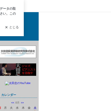
グイン
広く語ります。
カレンダー
<<
8月
>>
日
月
火
水
木
金
土