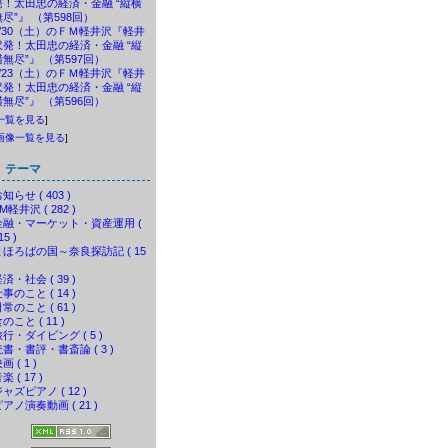
発！太田忠の経済・金融 “縦横
無尽”』 （第598回）
5/30（土）のＦＭ軽井沢『軽井
沢発！太田忠の経済・金融 “縦
横無尽”』 （第597回）
5/23（土）のＦＭ軽井沢『軽井
沢発！太田忠の経済・金融 “縦
横無尽”』 （第596回）
一覧を見る
]
画像一覧を見る
]
テーマ
知らせ ( 403 )
M軽井沢 ( 282 )
金融・マーケット・資産運用 (
15 )
まほろばの国～奈良探訪記 ( 15
済・社会 ( 39 )
事のこと ( 14 )
常のこと ( 61 )
のこと ( 11 )
行・ダイビング ( 5 )
読書・書評・書斎論 ( 3 )
画 ( 1 )
楽 ( 17 )
ャズピアノ ( 12 )
アノ演奏動画 ( 21 )