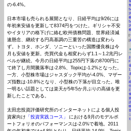
の-6.4%。
日本市場も売られる展開となり、日経平均は9/26には
年初来安値を更新して8374円をつけた。ギリシャ不安
やイタリアの格下げに絡む欧州債務問題、世界経済減
[
速懸念、継続する円高基調の三重苦の構造は変わら
[
ず。トヨタ、ホンダ、ソニーといった国際優良株は今
月も安値を更新。売買代金も相変わらず1.1～1.2兆円レ
お
ベルが継続。今月の日経平均は255円下落の8700円に
F
て終了し月間騰落率は-2.8%、Topixは-1.2%となった。
1
一方、小型株市場はジャスダック平均が-4.0%、マザー
)
ズ指数は-10.8%となり、小型株の下落が目立った。唯
経
仕
一明るい話題としては楽天が5年5か月ぶりの高値を更
日
食
新したことである。
旅
映
太田忠投資評価研究所のインターネットによる個人投
音
ジ
資家向け
「投資実践コース」
における9月のモデルポ
ピ
ートフォリオのパフォーマンスは-2.0%で着地。2011
年の年初来では+4.8%となり、日経平均-14.9%、Topix-