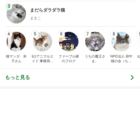
eri.
オギャ子
2
2
40代からの大人カジュ
日曜日は９時まで
アルを品良く着こなす
い。
ファッションブログ
えりん
あべかわ
3
3
銀の滴降る降るまわり
四十路シンパパの
に・・・
日記
illallan
はやパパ
もっと見る
オフィシャルブロガーランキング
総合ランキング
すべて見る
1
2
3
市川團十郎白
小林麻央
だいたひかる
桃
クロ