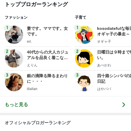
Amebaトピックス
2日前
悲しすぎて立ち直れない。
クロオフィシャルブログPowered by Ameba
1日前
キッチンと一体化し足りない子供の弁当
Amebaトピックス
1日前
明日は1人で
だいたひかるオフィシャルブログ Powered by Ame
1日前
ba