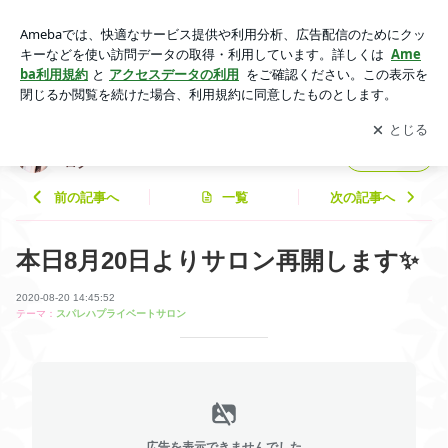
本日8月20日よりサロン再開します✨ | 〜Su Pareja〜private sa
lon 安田貴香子のブログ
アプリをダウンロードして
ブログの更新通知
を受け取りまし
開く
ょう。
〜Su Pareja〜private salon 安田貴香子のブ
フォロー
ログ
前の記事へ
一覧
次の記事へ
本日8月20日よりサロン再開します✨
2020-08-20 14:45:52
テーマ：
スパレハプライベートサロン
広告を表示できませんでした