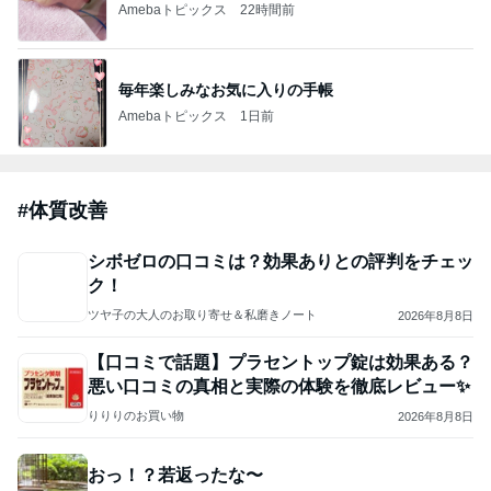
2026/07/28(K) 4本
何でかな？何でだろ？
11日前
ジャンルランキング
猫との生活
26,774人参加中
1
母さんは今日も世話をやく
藤緒 ミルカ
2
ＮＰＯ法人ねこけん Official Blog
ＮＰＯ法人ねこけん
3
まだらダラダラ猫
まきこ
4
5
6
7
8