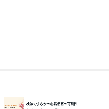
猿
急上昇ランキング
すべて見る
1
2
3
4
5
EBiDAN 39&Ki
高山善廣
こいたん
島倉りか
つばきファク
DS
トリー
新登場ランキング
すべて見る
1
2
3
4
5
BEYOOOOO
島倉りか
ゆうこりん
石 安伊
蒼井心音
NDS