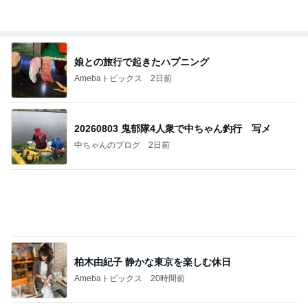
あいのりクロ 図々しい人って、こういう人？
勝手に考察
2日前
のこぎりで左手を切った災害発生
Amebaトピックス
1日前
今週から停電が始まる?! 片山さつき大臣の警告がE
BS、RV、そしてGESARA宣言が⁈
心の道標【旧：ヤ～ベェのブログ】
17時間前
夫に渡したカウンセリングの受診