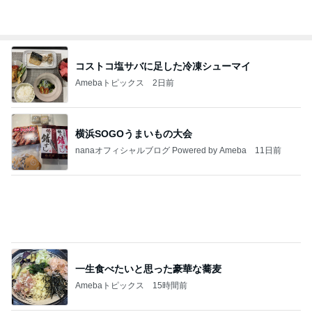
20260803 鬼郁隊4人衆で中ちゃん釣行 写メ
中ちゃんのブログ
2日前
柏木由紀子 静かな東京を楽しむ休日
Amebaトピックス
20時間前
私達が何も言えなくなる事を楽しみにしていまー
す｡
最後の悪あがき
3日前
丸亀で食べた計1380円の昼食