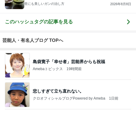
猫マンガ 米
社)アニマルエ
ファーブル家
うちの魔王さ
NPO法人 府中
子さん
イド 事務局＆
のブログ
ま。
猫の会（ちゅ
みんなの日記
ー猫）
もっと見る
検診でまさかの心筋梗塞の可能性
Amebaトピックス
1日前
食パンにはさんだ非常にうまいパン
Amebaトピックス
18時間前