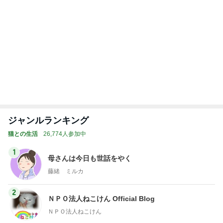
修学旅行でも行く機会がなかった広島
Amebaトピックス
1日前
記事を読む
トップブロガーランキング
ファッション
子育て
1
1
妻です。ママです。女
kosodatefulな毎
です。
オギャ子の暴走～