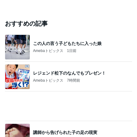
芸能人・有名人ブログ TOPへ
島袋寛子「幸せ者」芸能界からも祝福
Amebaトピックス
19時間前
悲しすぎて立ち直れない。
クロオフィシャルブログPowered by Ameba
1日前
飯島直子「イライラ」投稿に様々な声
Amebaトピックス
2日前