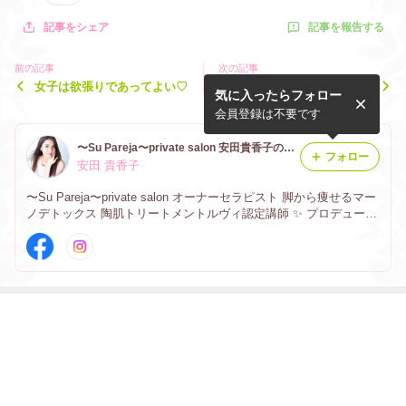
記事を報告する
記事をシェア
前の記事
次の記事
女子は欲張りであってよい♡
凍結乾燥ヒト幹細胞ノーニド
気に入ったらフォロー
ルジェットエアー ACトリー
トメント
会員登録は不要です
〜Su Pareja〜private salon 安田貴香子のブログ
フォロー
安田 貴香子
〜Su Pareja〜private salon オーナーセラピスト 脚から痩せるマー
ノデトックス 陶肌トリートメントルヴィ認定講師 ✨ プロデュース
サロン Bamboo relaxation麻布十番 インディバ ・ハーブピーリン
グ ・ACトリートメント
最近の画像つき記事