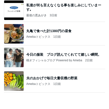
Amebaトピックス
16時間前
業務用アイスどこに売ってる？ロッテやタカナシ等
安い市販の2リットルアイスは業務スーパーやシャ
トレ
AKO | Smart Life
9日前
夫が捨て義母が確認した私の手帳
Amebaトピックス
1日前
夢見さんから 揺れが激しく注意していましょう❗️
マリアオフィシャルブログ「ひむかの風にさそわれ
9日前
て」Powered by Ameba