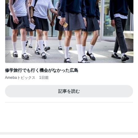
横浜SOGOうまいもの大会
nanaオフィシャルブログ Powered by Ameba
11日前
一生食べたいと思った豪華な蕎麦
Amebaトピックス
15時間前
2026/07/28(K) 4本
何でかな？何でだろ？
11日前
空手黒帯の夫も腕が痛くなった本