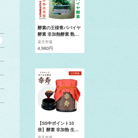
ル スーパーSALE
酵素の王様青パパイヤ
酵素 非加熱酵素 熟成
発酵 鹿児島産青パパイ
楽天市場
ヤ酵素 発酵パパイヤ酵
4,980円
素 国産 無添加 非加熱
酵素 カリカセラピ 酵
素ファスティング スー
5
パーバイオ ラク酸菌
乳酸菌 酵母菌 52種複
2
合菌1年半熟成発酵 特
許取得酵素 3gx30包
9
酵素ダイエット 健康美
【SS中ポイント10
倍】酵素 非加熱 生酵
素 ペースト 4倍濃縮
楽天市場