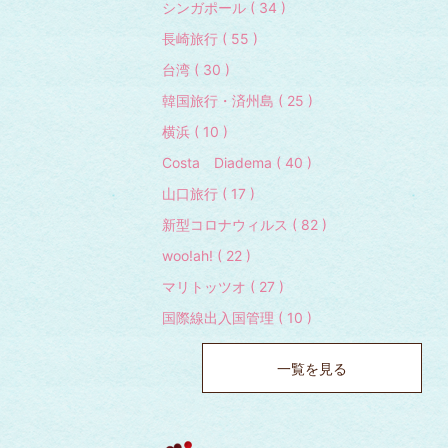
シンガポール ( 34 )
長崎旅行 ( 55 )
台湾 ( 30 )
韓国旅行・済州島 ( 25 )
横浜 ( 10 )
Costa Diadema ( 40 )
山口旅行 ( 17 )
新型コロナウィルス ( 82 )
woo!ah! ( 22 )
マリトッツオ ( 27 )
国際線出入国管理 ( 10 )
一覧を見る