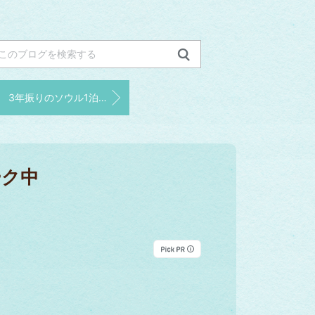
3年振りのソウル1泊2日旅1日目 後編
ーク中