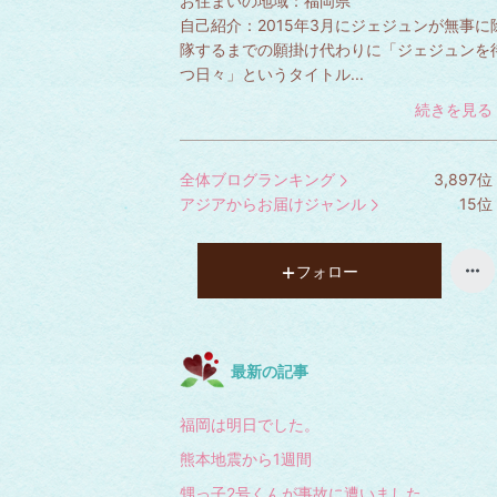
お住まいの地域：
福岡県
自己紹介：
2015年3月にジェジュンが無事に
隊するまでの願掛け代わりに「ジェジュンを
つ日々」というタイトル...
続きを見る
全体ブログランキング
3,897
位
アジアからお届けジャンル
15
位
フォロー
最新の記事
福岡は明日でした。
熊本地震から1週間
甥っ子2号くんが事故に遭いました。