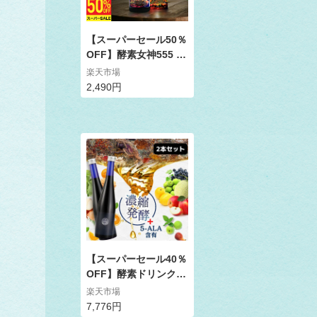
【スーパーセール50％
OFF】酵素女神555 B
CAA+ FOR DIET 酵素
楽天市場
ドリンク 置き換えダイ
2,490円
エット用 栄養機能食品
ビタミンB1 ビタミンB
2 濃縮ベリー味 酵素
乳酸菌 置き換え おき
かえダイエット プチ断
食 ファスティング フ
ィットネス向き酵素ド
リンク
【スーパーセール40％
OFF】酵素ドリンク 2
本セット 無添加 ファ
楽天市場
スティング 美容ドリン
7,776円