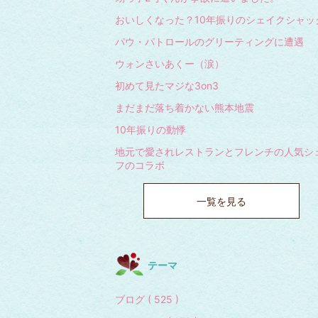
おいしくなった？10年振りのシェイクシャッ
パウ・パトロールのグリーティングに遭遇
ウォンさいあくー（涙）
初めて見たマジな3on3
まだまだ落ち着かない熊本地震
10年振りの動悸
地元で愛されレストランとフレンチの人気シ
フのコラボ
一覧を見る
テーマ
ブログ ( 525 )