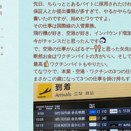
先日、ちらっととあるバイトに採用されたけ
除
保証人とか提出書類が多すぎて、やるかやら
待
書いたのですが、始めたワケですよ。
その仕事は国際線の入管業務。
 ＞
飛行機が好き、空港が好き、インバウンド増
今がチャンスだと思ったんです
↓
で、空港の仕事がんばるぞー
と思った矢先
ラ
↓
断然お金はワクチンバイトの方がいい。そし
ン
ラ
最高
ワクチンバイトもやりたい。
キ
ン
ン
キ
てなワケで、本業・空港・ワクチンの3つの仕
グ
ン
まさかこの歳になって3つの仕事を掛け持ちす
下
グ
降
下
降