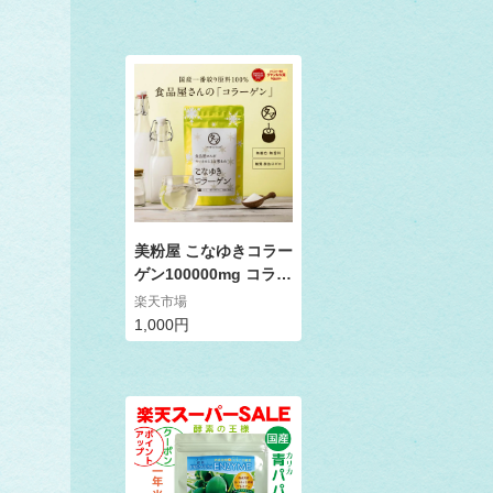
ク ファスティングドリ
ンク フィットネス 断
食 酵素 置き換え ダイ
エット 食事 ダイエッ
トドリンク 原液 国産
酵素ダイエット 5ALA
免疫 サプリ コロナ ル
ナクレンズ
美粉屋 こなゆきコラー
ゲン100000mg コラー
ゲンパウダー1000円ポ
楽天市場
ッキリ 送料無料食品屋
1,000円
が本当に美容を考えた
一番搾り低分子コラー
ゲンペプチド|粉末 サ
プリ コラーゲンドリン
ク サプリメント スキ
ンケア プロテイン セ
ルフケア スーパーセー