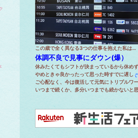
ク
この歳で全く異なる3つの仕事を抱えた私は…
体調不良で見事にダウン(爆）
ェ
休みたくてもシフトが決まっているから休め
やめときゃ良かったって思った時すでに遅し
ご心配なく、今は復活して元気にトリプルワ
いつまで続くか、多分いつまでも続かないと思