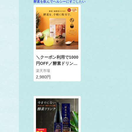
酵素を飲んでヘルシーにすごしたい
＼クーポン利用で1000
円OFF／酵素ドリンク
美粉屋みらいのこうそ
楽天市場
100,000mg酵素と補酵
2,980円
素ビタミンC＆酵母・
麹も配合。|酵素 ドリ
ンク サプリ ファステ
ィング 断食 酵素ダイ
エット サプリメント
ビタミン 送料無料 ダ
イエットドリンク ダイ
エット