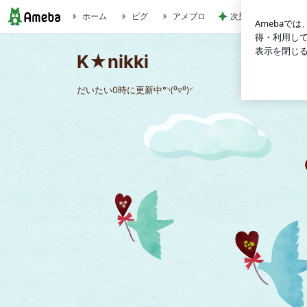
次男がくれた旨過ぎ
ホーム
ピグ
アメブロ
人生初のトリプルワーク中 | K★nikki
K★nikki
だいたい0時に更新中°◝(⁰▿⁰)◜