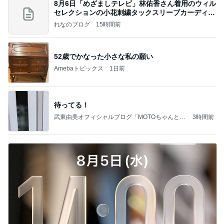
8月6日「めざましテレビ」林佑香さん着用のウィル
セレクションの小花刺繍タックスリーブカーディガ
ン
れなのブログ
15時間前
52歳でかなった小さな私の願い
Amebaトピックス
1日前
待ってる！
武東由美オフィシャルブログ「MOTOちゃんとの
3時間前
はっぴぃな毎日」Powered by Ameba