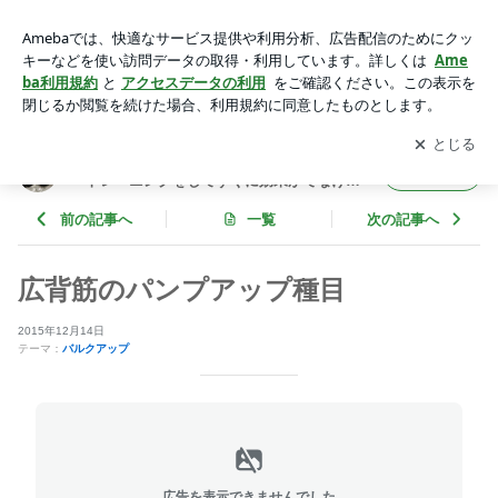
広背筋のパンプアップ種目 | 【神の7秒間】北島達也 オフィシ
ャルブログ 「トレーニングをしてすぐに効果がでなければ、
アプリをダウンロードして
ブログの更新通知
を受け取りまし
開く
何かが間違っている」 Powered by Ameba
ょう。
【神の7秒間】北島達也 オフィシャルブログ
フォロー
「トレーニングをしてすぐに効果がでなけれ
ば、何かが間違っている」
前の記事へ
一覧
次の記事へ
広背筋のパンプアップ種目
2015年12月14日
テーマ：
バルクアップ
広告を表示できませんでした