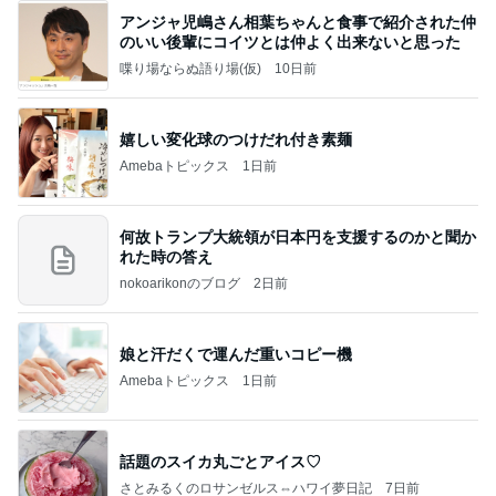
アンジャ児嶋さん相葉ちゃんと食事で紹介された仲
のいい後輩にコイツとは仲よく出来ないと思った
喋り場ならぬ語り場(仮)
10日前
嬉しい変化球のつけだれ付き素麺
Amebaトピックス
1日前
何故トランプ大統領が日本円を支援するのかと聞か
れた時の答え
nokoarikonのブログ
2日前
娘と汗だくで運んだ重いコピー機
Amebaトピックス
1日前
話題のスイカ丸ごとアイス♡
さとみるくのロサンゼルス⇔ハワイ夢日記
7日前