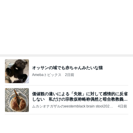
オッサンの域でも赤ちゃんみたいな猫
Amebaトピックス
2日前
価値観の違いによる「失敗」に対して感情的に反省
しない 私だけの宗教仮称略称偶然と暗合教教義候
補
ムカシオナガザルのwesternblack brain stool2024
4日前
年（令和6）11月25日以来減酒断煙再開ムカシオナ
ガザル