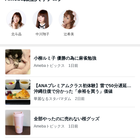
北斗晶
中川翔子
辻希美
小柳ルミ子 優勝の為に麻雀勉強
Amebaトピックス
1日前
【ANAプレミアムクラス初体験】雷で50分遅延…
沖縄往復で分かった「余裕を買う」価値
華麗なるスタバマダム
2日前
全部やったのに売れない桜グッズ
Amebaトピックス
1日前