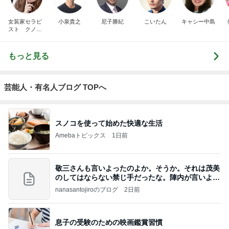
女装家セラピ
小泉貴之
尼子勝紀
こいたん
キャシー中島
スト クノタ
チホ
もっと見る
芸能人・有名人ブログ TOPへ
スノコを使って始めた快適な生活
Amebaトピックス
1日前
敬三さんも言いよったのよか。そうか。それは茂美
のしてはならない禁じ手だったな。陣内が言いよる
のよ
nanasantojiroのブログ
2日前
息子の受験のための映画鑑賞習慣