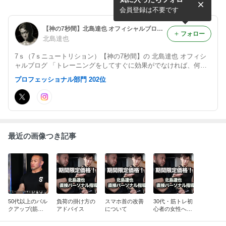
トは何か？
する意図
会員登録は不要です
【神の7秒間】北島達也 オフィシャルブログ 「トレーニングをしてすぐに効果がでなければ、何かが間違っている」 Powered by Ameba
フォロー
北島達也
7ｓ（7ｓニュートリション）【神の7秒間】の 北島達也 オフィシ
ャルブログ 「トレーニングをしてすぐに効果がでなければ、何か
が間違っている!」 Powered by Ameba
プロフェッショナル部門 202位
最近の画像つき記事
50代以上のバル
負荷の掛け方の
スマホ首の改善
30代・筋トレ初
クアップ(筋肥
アドバイス
について
心者の女性への
大)方法(動画)
アドバイス