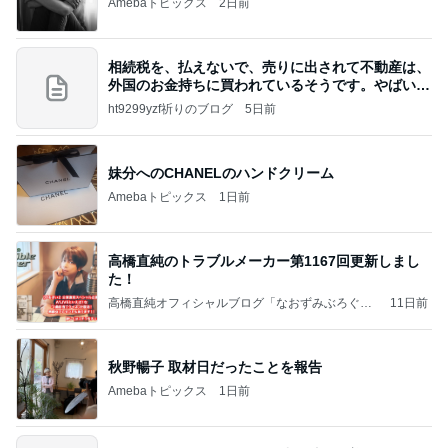
Amebaトピックス
2日前
相続税を、払えないで、売りに出されて不動産は、
外国のお金持ちに買われているそうです。やばいで
すよ
ht9299yzf祈りのブログ
5日前
妹分へのCHANELのハンドクリーム
Amebaトピックス
1日前
高橋直純のトラブルメーカー第1167回更新しまし
た！
高橋直純オフィシャルブログ「なおずみぶろぐ」
11日前
Powered by Ameba
秋野暢子 取材日だったことを報告
Amebaトピックス
1日前