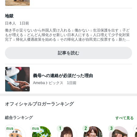
地獄
日本人
1日前
働き手が足りないから外国人受け入れる ↓ 働かない ↓ 生活保護を出す ↓ 子ど
もが増える ↓ どんどん帰化させ新しい日本人にする ↓ 人口増えて少子化対策
完了 ↓ 帰化人優遇政策を始める ↓ その帰化人達が自民党に投票する ↓ 新たな
票田を得た自民党が未来永劫日本を支配する こんな作戦ですよ— hisashi (@r
inrindomini) 2026年8月3日
記事を読む
義母への連絡が必須だった理由
Amebaトピックス
1日前
オフィシャルブロガーランキング
総合ランキング
すべて見る
1
2
3