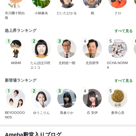
市川團十郎白
小林麻央
だいたひかる
桃
クロ
猿
急上昇ランキング
すべて見る
1
2
3
4
5
AKB48
たんぽぽ川村
北村総一朗
北別府学
OCHA NORM
エミコ
A
新登場ランキング
すべて見る
1
2
3
4
5
BEYOOOOO
ゆうこりん
島倉りか
石 安伊
蒼井心音
NDS
Ameba殿堂入りブログ