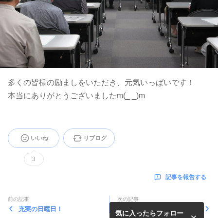
多くの皆様の励ましをいただき、元気いっぱいです！
本当にありがとうございましたm(_ _)m
いいね
リブログ
3
記事を報告する
前の記事
次の記事
充実の日曜日！
今週も総会
気に入ったらフォロー