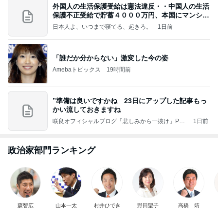
外国人の生活保護受給は憲法違反・・中国人の生活
保護不正受給で貯蓄４０００万円、本国にマンショ
ンを
日本人よ、いつまで寝てる、起きろ。
1日前
「誰だか分からない」激変した今の姿
Amebaトピックス
19時間前
”準備は良いですかね 23日にアップした記事もっ
かい流しておきますね
咲良オフィシャルブログ「悲しみから一抜け」Pow
1日前
ered by Ameba
政治家部門ランキング
森智広
山本一太
村井ひでき
野田聖子
高橋 靖