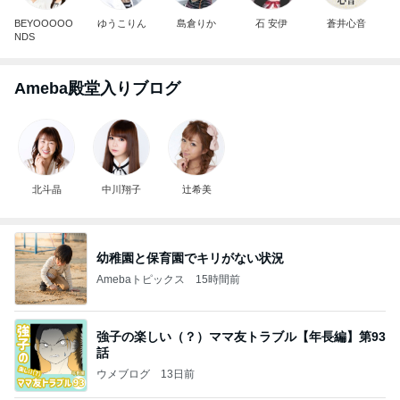
BEYOOOOO
ゆうこりん
島倉りか
石 安伊
蒼井心音
NDS
Ameba殿堂入りブログ
北斗晶
中川翔子
辻希美
幼稚園と保育園でキリがない状況
Amebaトピックス
15時間前
強子の楽しい（？）ママ友トラブル【年長編】第93
話
ウメブログ
13日前