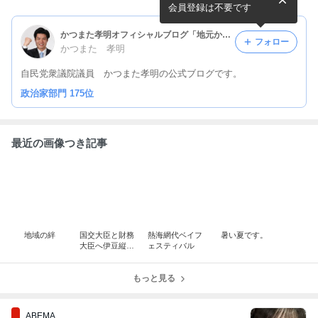
会員登録は不要です
かつまた孝明オフィシャルブログ「地元から『日本再生』ふるさとの新鮮力」Powered by Ameba
フォロー
かつまた 孝明
自民党衆議院議員 かつまた孝明の公式ブログです。
政治家部門 175位
最近の画像つき記事
地域の絆
国交大臣と財務
熱海網代ベイフ
暑い夏です。
大臣へ伊豆縦貫
ェスティバル
道の要望
もっと見る
ABEMA