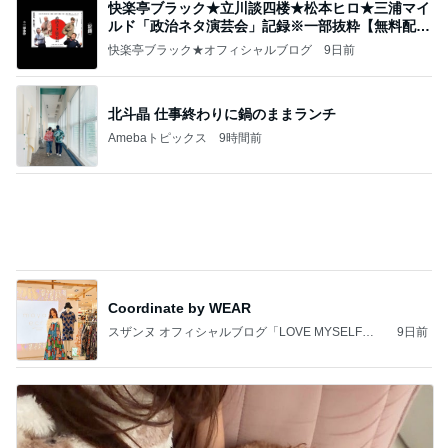
快楽亭ブラック★立川談四楼★松本ヒロ★三浦マイ
ルド「政治ネタ演芸会」記録※一部抜粋【無料配
信】
快楽亭ブラック★オフィシャルブログ
9日前
北斗晶 仕事終わりに鍋のままランチ
Amebaトピックス
9時間前
Coordinate by WEAR
スザンヌ オフィシャルブログ「LOVE MYSELF」P
9日前
owered by Ameba