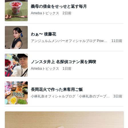
義母の借金をせっせと返す毎月
Amebaトピックス
2日前
わぁ〜 後藤花
アンジュルムメンバーオフィシャルブログ Power
11日前
ed by Ameba
ノンスタ井上 名探偵コナン展を満喫
Amebaトピックス
1日前
長岡花火で作った来客用ご飯
小林礼奈オフィシャルブログ「小林礼奈のブーブー
3日前
ブログ」Powered by Ameba