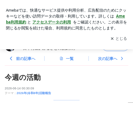
今週の活動 | かつまた孝明オフィシャルブログ「地元から『日
本再生』ふるさとの新鮮力」Powered by Ameba
アプリをダウンロードして
ブログの更新通知
を受け取りまし
開く
ょう。
かつまた孝明オフィシャルブログ「地元から
フォロー
『日本再生』ふるさとの新鮮力」
前の記事へ
一覧
次の記事へ
今週の活動
2026-06-14 00:30:09
テーマ：
2026年(令和8年)活動報告