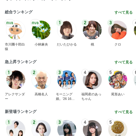
総合ランキング
すべて見る
1
2
3
市川團十郎白
小林麻央
だいたひかる
桃
クロ
猿
急上昇ランキング
すべて見る
1
2
3
4
5
アレクサンダ
高橋名人
モーニング
福岡産のあっ
尾形あい
ー
娘。’26 16期1
ちゃん
7期
新登場ランキング
すべて見る
1
2
3
4
5