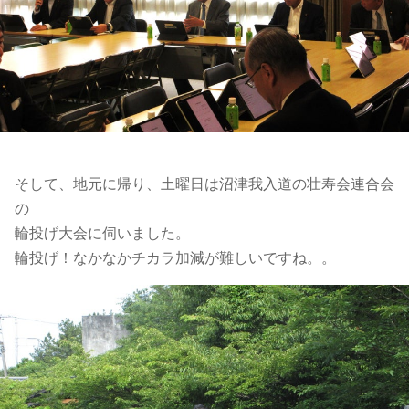
そして、地元に帰り、
土曜日は沼津我入道の壮寿会連合会
の
輪投げ大会に伺いました。
輪投げ！なかなかチカラ加減が難しいですね。。