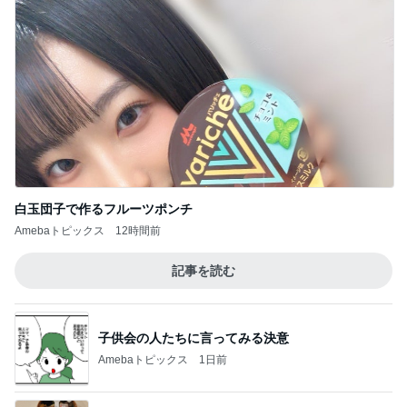
大人を気取ってみたけど
2
母さんは今日も世話をやく
獣医のいない島の猫の未来を変える～一斉TN
Rプロジェクト開始！
3
うちの魔王さま。
☆我が家のグリーンとNew in!したもの
と。。☆
4
Stella’s blog time to move on!
ハズってる？えのきカット！？
5
ＮＰＯ法人ねこけん Official Blog