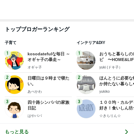
仕事で痩せた娘にかけた言葉
Amebaトピックス
10時間前
團十郎 プール時間に入れた肉
Amebaトピックス
1日前
女子高生に見えたプールのパラソル
Amebaトピックス
1日前
次世代掃除機がやってきた！！
Amebaトピックス
11時間前
高橋英樹 見上げるほどの地酒の数