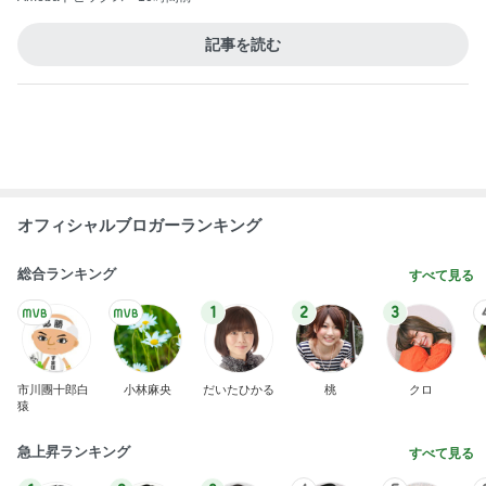
何ヶ月ぶりかの自主的な自宅学習
Amebaトピックス
1日前
堀ちえみ 夫は中華で私はスタバ
Amebaトピックス
1日前
小柳ルミ子 書店でセルフ営業
Amebaトピックス
2日前