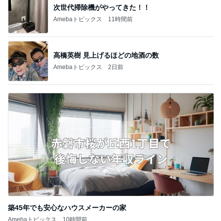
新登場ランキング
すべて見る
1
2
3
4
5
BEYOOOOO
ゆうこりん
島倉りか
石 安伊
蒼井心音
NDS
芸能人・有名人ブログ TOPへ
自分のニオイめっちゃ気になる！
Amebaトピックス
11時間前
しばらく動けなかった犬の可愛い寝相
Amebaトピックス
12時間前