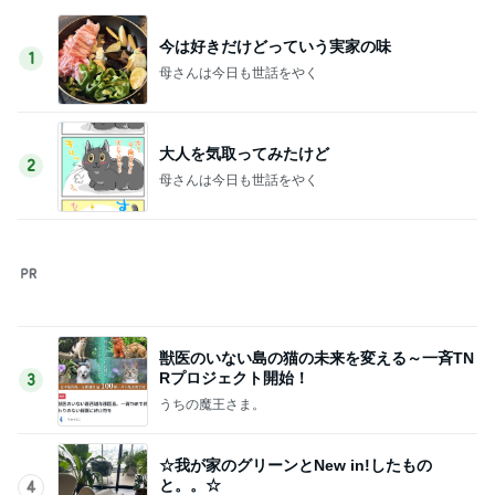
若乃花 試合の日にコメダで朝食
Amebaトピックス
2日前
解凍で食べにくいコストコクッキー
Amebaトピックス
1日前