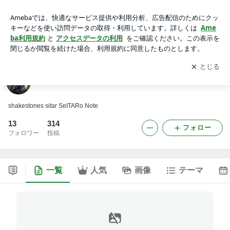
☆GOOD TRIP ROCK'NROLL☆
アプリをダウンロードして
ブログの更新通知
を受け取りまし
開く
ょう。
☆GOOD TRIP ROCK'NROLL☆
shakestones sitar SeITARo Note
13
314
フォロー
フォロワー
投稿
一覧
人気
画像
テーマ