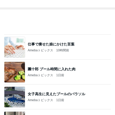
オフィシャルブロガーランキング
総合ランキング
すべて見る
1
2
3
市川團十郎白
小林麻央
だいたひかる
桃
クロ
猿
急上昇ランキング
すべて見る
1
2
3
4
5
AKB48
たんぽぽ川村
北村総一朗
北別府学
OCHA NORM
エミコ
A