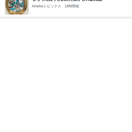
Amebaトピックス
18時間前
トップブロガーランキング
子育て
インテリア&DIY
1
1
kosodatefulな毎日 ～
おうちと暮らしの
オギャ子の暴走～
ピ 〜HOME&LI
オギャ子
yuki (ドキ子）
2
2
日曜日は９時まで寝た
ほんとうに必要な
い。
か持たない暮らし
ep Life Simple
あべかわ
yukiko
ンテリアのきろく
3
3
四十路シンパパの家族
１００均・カルデ
日記
好き！食いしん坊
らりん☆のブログ
はやパパ
☆きらりん☆
もっと見る