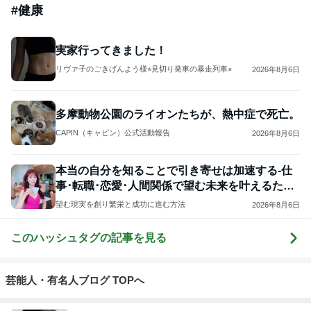
#
健康
実家行ってきました！
リヴァ子のごきげんよう様⭐︎見切り発車の暴走列車⭐︎
2026年8月6日
多摩動物公園のライオンたちが、熱中症で死亡。
CAPIN（キャピン）公式活動報告
2026年8月6日
本当の自分を知ることで引き寄せは加速する-仕
事･転職･恋愛･人間関係で望む未来を叶えるため
に
望む現実を創り繁栄と成功に進む方法
2026年8月6日
このハッシュタグの記事を見る
芸能人・有名人ブログ TOPへ