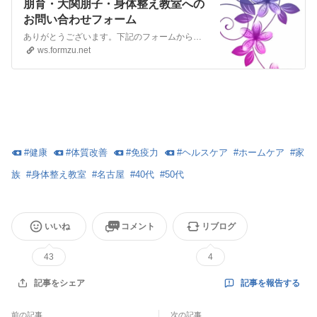
朋育・大関朋子・身体整え教室への
お問い合わせフォーム
ありがとうございます。下記のフォームからお問い合わせください。
ws.formzu.net
#
健康
#
体質改善
#
免疫力
#
ヘルスケア
#
ホームケア
#
家
族
#
身体整え教室
#
名古屋
#
40代
#
50代
いいね
コメント
リブログ
43
4
記事を報告する
記事をシェア
前の記事
次の記事