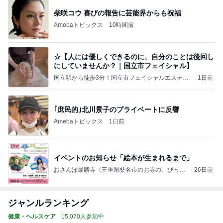
柴咲コウ 喜びの報告に芸能界からも祝福
Amebaトピックス
10時間前
☆【人には優しくできるのに、自分のことは後回し
にしていませんか？｜国立市フェイシャル】
国立駅から徒歩3分！国立市フェイシャルエステ&
1日前
ヘアーサロン美容室フィール FEEL E&H kunitach
i
｢庶民的｣北川景子のプライベートに反響
Amebaトピックス
1日前
イベントのお知らせ「絵本が生まれるまで」
おさんぽ最勝寺（三重県桑名市のお寺の、びっく
26日前
りすることもキラキラすることも特にない平凡だ
けど大切な日常を書きとめたブログ）
ジャンルランキング
健康・ヘルスケア
15,070人参加中