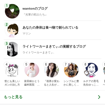
1
wantonのブログ
『光軍の戦士たち』
2
あなたの身体は食べ物で創られている
マリン
3
ライトワーカーまきてぃ.の覚醒するブログ
ライトワーカーまきてぃ.
4
5
6
7
8
世にも美しい
富田林かとう
『視界が変わ
シンプルに豊
ルチアの育毛
ガンの治し方
歯科医院 み
ると人生が変
かに美しく自
先生ゆっこち
ちこ先生ブロ
わる』あいこ
由に生きる
ゃんブログ(東
グ
のアイケア日
田雪子）
記
もっと見る