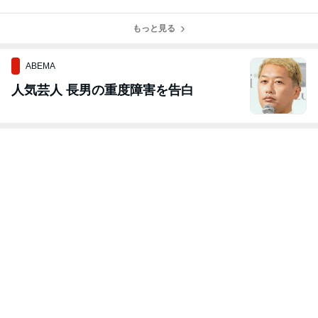
| 結婚式・お宮
前から育ち始め
るという選択〜
たすセルフケア
参り・卒入学式
ています
施術してます
アカデミー》
に向けて50代女
もっと見る
（完全オンライ
性軽やかに整え
ン）
る方法
ABEMA
人気芸人 長男の重度障害を告白