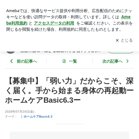
疲れた家族をやさしくケアする | 静かに本質をほどく・人も自
分もあったかく⭐︎社会の循環：生きる土台の学び合い／大関朋
アプリをダウンロードして
ブログの更新通知
を受け取りまし
開く
子／身体整え(からだととのえ)教室
ょう。
静かに本質をほどく・人も自分もあったかく⭐︎
フォロー
社会の循環：生きる土台の学び合い／大関朋
子／身体整え(からだととのえ)教室
前の記事へ
一覧
次の記事へ
【募集中】「弱い力」だからこそ、深
く届く。手から始まる身体の再起動ー
ホームケアBasic6.3ー
2026年07月24日(金)
テーマ：
├ ホームケアBasic6.3