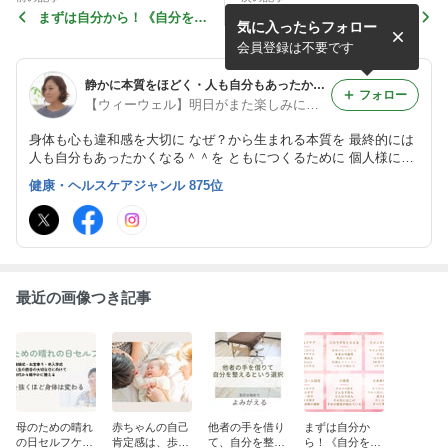
まずは自分から！《自分を満
中学生のサポートでキラキラ
気に入ったらフォロー
たすセルフケアアカデミー》
笑顔・スポーツや部活をがん
（完全オンライン）
ばる子どもたちに
会員登録は不要です
静かに本質をほどく・人も自分もあったかく⭐︎社会の循環：生きる土台の学び合い／大関朋子／身体整え(からだととのえ)教室
フォロー
【ウィーウェル】明日がまた楽しみになる毎日と環境と社会を☆軽かあたたかしなやかに彩る／大関朋子／身体整え(からだととのえ)教室
身体も心も違和感を大切に なぜ？から生まれる本質を 最終的には
人も自分もあったかくなる＾＾を ともにつくるために 個人様にも
団体、協会、企業様向けにも 幅広く関わらせていただいています
健康・ヘルスケアジャンル 875位
教室、講座、学びの伴走、 コーチング、ファシリテーターなど受
付中
最近の画像つき記事
母のための晴れ
赤ちゃんの自己
他者の手を借り
まずは自分か
の日セルフケア
肯定感は、歩く
て、自分を整え
ら！《自分を満