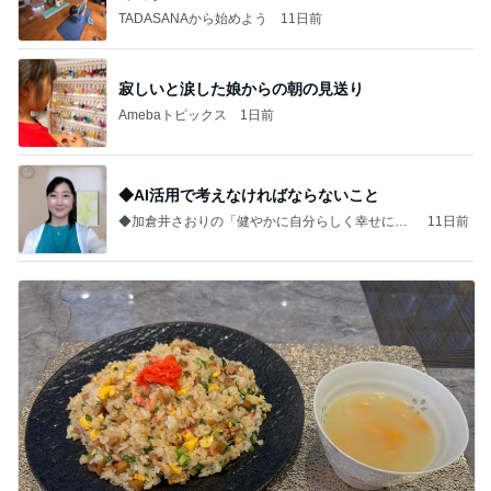
TADASANAから始めよう
11日前
寂しいと涙した娘からの朝の見送り
Amebaトピックス
1日前
◆AI活用で考えなければならないこと
◆加倉井さおりの「健やかに自分らしく幸せに生
11日前
きる」～愛して学んで仕事をする