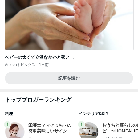
ベビーの太くて立派なかかと落とし
Amebaトピックス
1日前
記事を読む
トップブロガーランキング
料理
インテリア&DIY
1
1
栄養士ママそっち～の
おうちと暮らしの
簡単美味しいサイクル
ピ 〜HOME&LI
献立