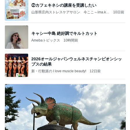
②カフェキネシの講座を受講したい
山形県庄内ストレスケアサロン 今ここ～ima.kok
10日前
o～
キャシー中島 絶好調でキルトカット
Amebaトピックス
10時間前
2026オールジャパンウェルネスチャンピオンシッ
プスの結果
新・行動派の I love muscle beauty!
12日前