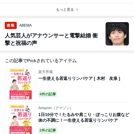
| 結婚式・お宮
前から育ち始め
るという選択〜
たすセルフケア
参り・卒入学式
ています
施術してます
アカデミー》
に向けて50代女
もっと見る
（完全オンライ
性軽やかに整え
ン）
る方法
速報
ABEMA
人気芸人がアナウンサーと電撃結婚 衝
撃と祝福の声
この記事でPickされているアイテム
楽天市場
一生使える若返りリンパケア [ 木村 友泉 ]
4件の記事
Amazon（アマゾン）
1日10分で！たるみや肩こり・ぽっこりお腹など
体の不調に！一生使える若返りリンパケア
2件の記事