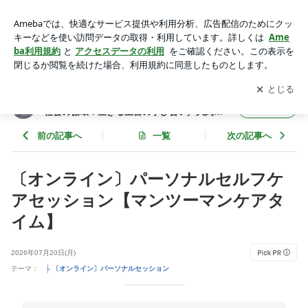
〔オンライン〕パーソナルセルフケアセッション【マンツーマ
ンケアタイム】 | 静かに本質をほどく・人も自分もあったかく
アプリをダウンロードして
ブログの更新通知
を受け取りまし
開く
⭐︎社会の循環：生きる土台の学び合い／大関朋子／身体整え(か
ょう。
らだととのえ)教室
静かに本質をほどく・人も自分もあったかく⭐︎
フォロー
社会の循環：生きる土台の学び合い／大関朋
子／身体整え(からだととのえ)教室
前の記事へ
一覧
次の記事へ
〔オンライン〕パーソナルセルフケ
アセッション【マンツーマンケアタ
イム】
2026年07月20日(月)
テーマ：
├ 〔オンライン〕パーソナルセッション