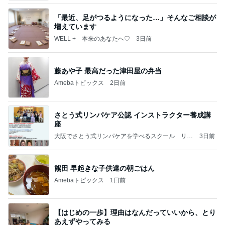
「最近、足がつるようになった…」そんなご相談が
増えています
WELL + 本来のあなたへ♡
3日前
藤あや子 最高だった津田屋の弁当
Amebaトピックス
2日前
さとう式リンパケア公認 インストラクター養成講
座
大阪でさとう式リンパケアを学べるスクール リバ
3日前
ーアイランド代表 川島貴幸のブログ
熊田 早起きな子供達の朝ごはん
Amebaトピックス
1日前
【はじめの一歩】理由はなんだっていいから、とり
あえずやってみる