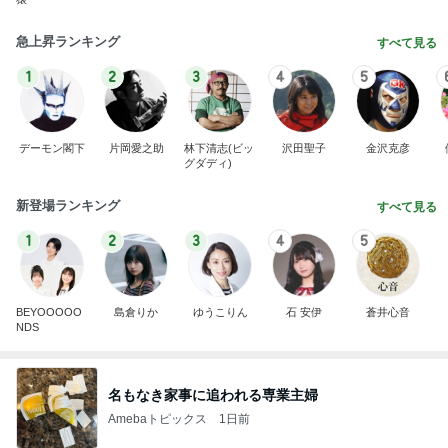
急上昇ランキング
すべて見る
1
2
3
4
5
デーモン閣下
片岡愛之助
林下清志(ビッ
沢田聖子
金沢克彦
グダディ)
新登場ランキング
すべて見る
1
2
3
4
5
BEYOOOOO
島倉りか
ゆうこりん
石 安伊
蒼井心音
NDS
名もなき家事に追われる専業主婦
Amebaトピックス
1日前