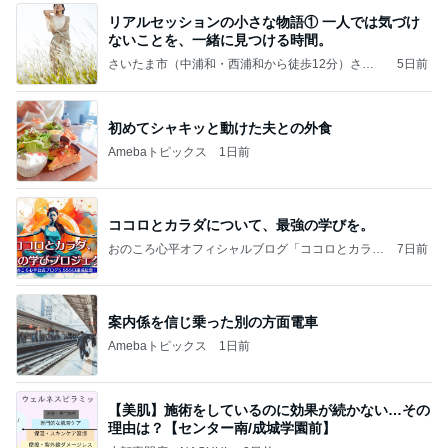
リアルセッションの小さな物語① 一人では気づけ
ないことを、一緒に見つける時間。
さいたま市（中浦和・西浦和から徒歩12分）さと
5日前
う式リンパケアセルフケアのプライベートサロン
「クオーレ」
初めてシャキッと動けた夫との外食
Amebaトピックス
1日前
ココロとカラダについて、最強の学びを。
おのころ心平オフィシャルブログ「ココロとカラダ
7日前
の交差点」Powered by Ameba
案内係を信じ乗った別の方面電車
Amebaトピックス
1日前
【美肌】施術をしているのに効果が続かない…その
理由は？【センター南/成城学園前】