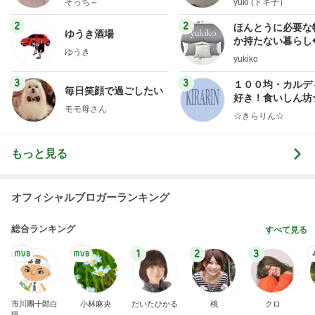
そっち～
yuki (ドキ子）
2
2
ほんとうに必要な
ゆうき酒場
か持たない暮らし
ゆうき
ep Life Simple
yukiko
ンテリアのきろく
3
3
１００均・カルデ
毎日笑顔で過ごしたい
好き！食いしん坊
モモ母さん
らりん☆のブログ
☆きらりん☆
もっと見る
オフィシャルブロガーランキング
総合ランキング
すべて見る
1
2
3
市川團十郎白
小林麻央
だいたひかる
桃
クロ
猿