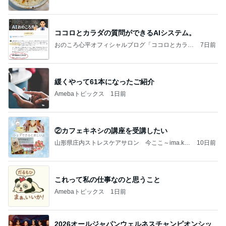
ココロとカラダの質問ができるAIシステム。
おのころ心平オフィシャルブログ「ココロとカラダ
7日前
の交差点」Powered by Ameba
緩くやって61本になったご紹介
Amebaトピックス
1日前
②カフェキネシの講座を受講したい
山形県庄内ストレスケアサロン 今ここ～ima.kok
10日前
o～
これって私の仕事なのと思うこと
Amebaトピックス
1日前
2026オールジャパンウェルネスチャンピオンシッ