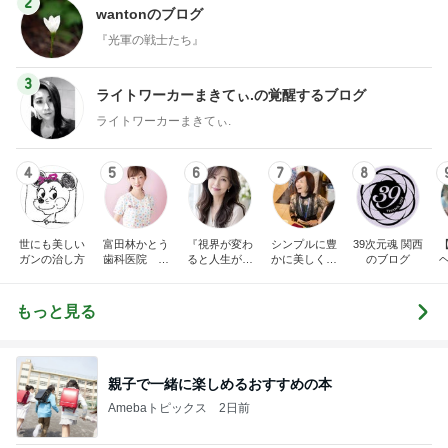
2
wantonのブログ
『光軍の戦士たち』
3
ライトワーカーまきてぃ.の覚醒するブログ
ライトワーカーまきてぃ.
4
5
6
7
8
世にも美しい
富田林かとう
『視界が変わ
シンプルに豊
39次元魂 関西
ガンの治し方
歯科医院 み
ると人生が変
かに美しく自
のブログ
ちこ先生ブロ
わる』あいこ
由に生きる
グ
のアイケア日
記
もっと見る
親子で一緒に楽しめるおすすめの本
Amebaトピックス
2日前