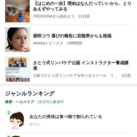
【はじめの一歩】理由はなんだっていいから、とり
あえずやってみる
TADASANAから始めよう
11日前
柴咲コウ 喜びの報告に芸能界からも祝福
Amebaトピックス
19時間前
さとう式リンパケア公認 インストラクター養成講
座
大阪でさとう式リンパケアを学べるスクール リバ
3日前
ーアイランド代表 川島貴幸のブログ
ジャンルランキング
健康・ヘルスケア
15,070人参加中
1
あなたの身体は食べ物で創られている
マリン