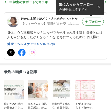
中学生のサポートでキラキラ
身体は、変わる力を持ってい
気に入ったらフォロー
笑顔・スポーツや部活をがん
ます
ばる子どもたちに
会員登録は不要です
静かに本質をほどく・人も自分もあったかく⭐︎社会の循環：生きる土台の学び合い／大関朋子／身体整え(からだととのえ)教室
フォロー
【ウィーウェル】明日がまた楽しみになる毎日と環境と社会を☆軽かあたたかしなやかに彩る／大関朋子／身体整え(からだととのえ)教室
身体も心も違和感を大切に なぜ？から生まれる本質を 最終的には
人も自分もあったかくなる＾＾を ともにつくるために 個人様にも
団体、協会、企業様向けにも 幅広く関わらせていただいています
健康・ヘルスケアジャンル 902位
教室、講座、学びの伴走、 コーチング、ファシリテーターなど受
付中
最近の画像つき記事
母のための晴れ
赤ちゃんの自己
他者の手を借り
まずは自分か
の日セルフケア
肯定感は、歩く
て、自分を整え
ら！《自分を満