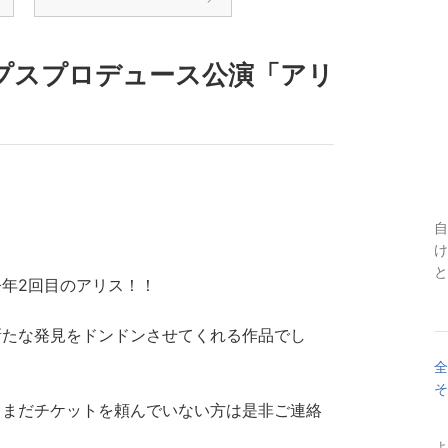
団タイプスプロデュース公演「アリ
自
け
と
年2回目のアリス！！
新たな発見をドンドンさせてくれる作品でし
全
そ
、まだチケットを頼んでいない方は是非ご連絡
よ