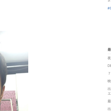
#
最
夜
D
７
映
出
エ
最
出