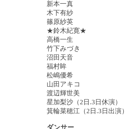
新本一真
木下有紗
篠原紗英
★
鈴木紀寛
★
高橋一生
竹下みづき
沼田天音
福村眸
松嶋優希
山田アキコ
渡辺輝世美
星加梨沙（
2
日
.3
日休演）
箕輪菜穂江（
2
日
.3
日出演）
ダンサー