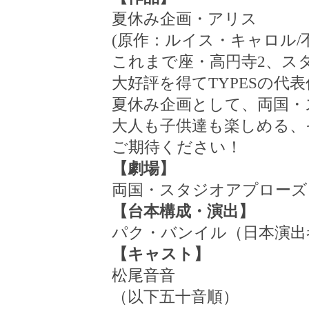
夏休み企画・アリス
(原作：ルイス・キャロル
/
これまで座・高円寺
2
、ス
大好評を得て
TYPES
の代表
夏休み企画として、両国・
大人も子供達も楽しめる、
ご期待ください！
【劇場】
両国・スタジオアプローズ
【台本構成・演出】
パク・バンイル（日本演出
【キャスト】
松尾音音
（以下五十音順）