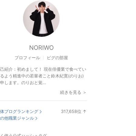
NORIWO
プロフィール
ピグの部屋
己紹介：
初めまして！ 現在俳優業で食べてい
るよう精進中の若輩者こと鈴木紀寛(のりお)
申します。のりおと覚...
続きを見る ＞
体ブログランキング
317,658
位
↑
ラ
の他職業ジャンル
ン
キ
く使う公式ハッシュタグ
ン