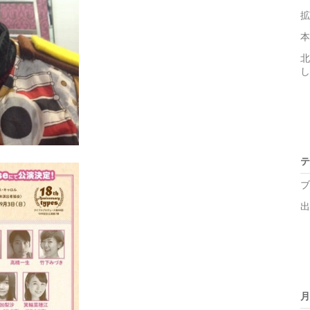
拡
本
北
し
テ
ブ
出
月