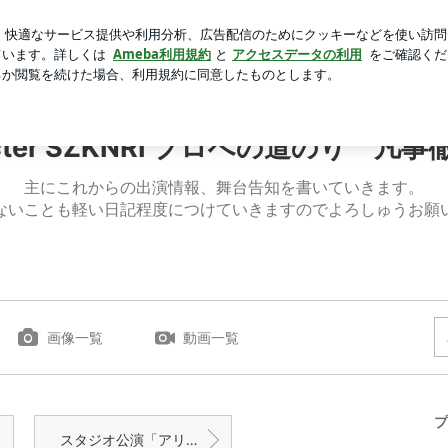
人を消した写真
芸能人ブログ
人気ブログ
新規登録
ロ
er SZKNRI プロへの道のり 凡事徹底
cter SZKNRI プロへの道のり 凡事
主にこれからの出演情報、舞台告知を書いていきます。
ないことも軽い日記程度につけていきますのでよろしゅうお願
画像一覧
動画一覧
プ
スタジオ公演「アリス」始動