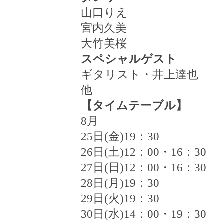
山口りえ
宮内久美
大竹美桜
スペシャルゲスト
ギタリスト・井上達也
他
【タイムテーブル】
8
月
25
日(金)
19
：
30
26
日(土)
12
：
00
・
16
：
30
27
日(日)
12
：
00
・
16
：
30
28
日(月)
19
：
30
29
日(火)
19
：
30
30
日(水)
14
：
00
・
19
：
30