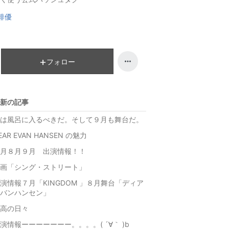
グ
俳優
上
昇
フォロー
新の記事
は風呂に入るべきだ。そして９月も舞台だ。
EAR EVAN HANSEN の魅力
月８月９月 出演情報！！
画「シング・ストリート」
演情報７月「KINGDOM 」８月舞台「ディア
バンハンセン」
高の日々
演情報ーーーーーーー。。。。( ´∀｀ )b