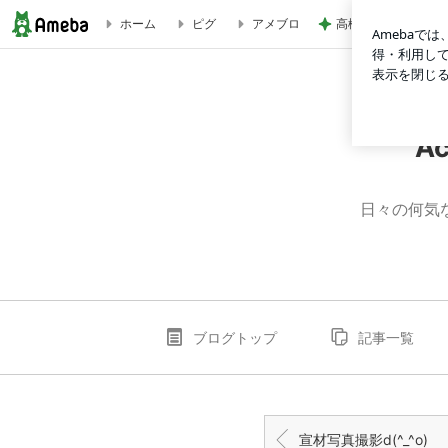
高橋英樹 カメラで
ホーム
ピグ
アメブロ
2017.08.25〜劇団タイプスプロデュース公演「アリス」 | Act
A
日々の何気
ブログトップ
記事一覧
宣材写真撮影d(^_^o)