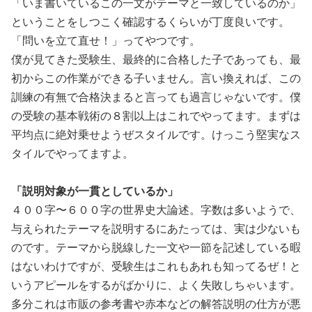
「いま書いているこの一文がテーマと一致しているのか」
ということをしつこく確認するくらいが丁度良いです。
「問いを立て直せ！」ってやつです。
僕が見てきた受験生、最終的に合格した子であっても、最
初からこの作業ができる子いません。言い換えれば、この
訓練の有無で合格決まると言っても過言じゃないです。僕
の受験の基本戦術の８割以上はこれでやってます。まずは
平均点に絶対乗せようぜスタイルです。けっこう堅実なス
タイルでやってますよ。
「説明対象が一貫としているか」
４００字〜６００字の世界史大論述。字数は多いようで、
与えられたテーマを説明するにあたっては、実は少ないも
のです。テーマから脱線した一文や一節を記述している暇
はないわけですが、受験生はこれもあれも知ってるぜ！と
いうアピールをするがばかりに、よく失敗しちゃいます。
多分これは市販の参考書や赤本などの解答説明の仕方が悪