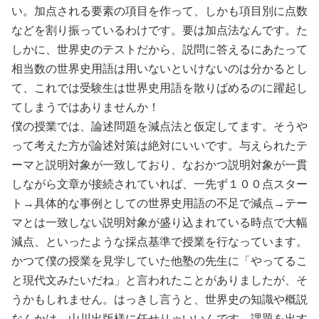
い。加点される要素の項目を作って、しかも項目別に点数
などを割り振っているわけです。要は加点法なんです。た
しかに、世界史のテストだから、説問に答えるにあたって
相当数の世界史用語は用いないといけないのは分かるとし
て、これでは受験生は世界史用語を散りばめるのに躍起し
てしまうではありませんか！
僕の授業では、論述問題を減点法と仮定してます。そうや
って考えた方が論述対策は絶対にいいです。与えられたテ
ーマと説明対象が一致しており、なおかつ説明対象が一貫
しながら文章が接続されていれば、一先ず１００点スター
ト→具体的な事例としての世界史用語の不足で減点→テー
マとは一致しない説明対象が盛り込まれている時点で大幅
減点、といったような採点基準で授業を行なっています。
かつて僕の授業を見学していた他塾の先生に「やってるこ
と現代文みたいだね」と言われたことがありましたが、そ
うかもしれません。はっきし言うと、世界史の知識や概説
なんかは、山川出版様に任せりゃいいんです。課題を出す