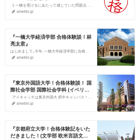
1 一橋を受けるにあたって感じていた問題点 商学部志望なのに圧倒的数弱(一橋模試で最高1完1半/5問、共テ模試の数1Aは常に6割以下)だった。なので世界…
ameblo.jp
『一橋大学経済学部 合格体験談！林
亮太君』
はじめまして｡今年､一橋大学経済学部に合格した、林です。 今回、 合格体験記を書くにあたり、一橋大学の世界史の論述問題への取り組みについて語っていきたいと思い…
ameblo.jp
『東京外国語大学！合格体験談！ 国
際社会学部 国際社会学科 (イベリア/
ラテンアメリカ)』
アイキャッチは東京外国大 府中キャンパス！ 「個人的文化祭楽しそうだなぁランク」堂々一位。 1年次に、それぞれの研究地域に関連する飲食店を、2年次には演劇…
ameblo.jp
『京都府立大学！合格体験記をいた
だきました！(文学部 欧米言語文化