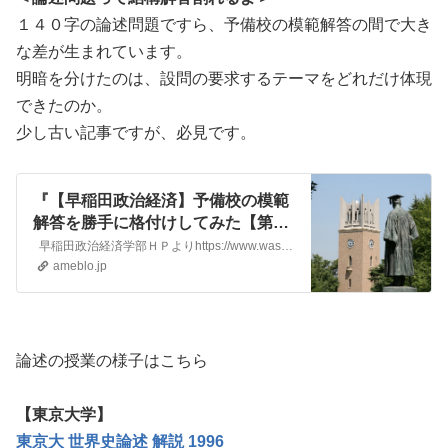
１４０字の論述問題ですら、予備校の模範解答の間で大き
な差が生まれています。
明暗を分けたのは、設問の要求するテーマをどれだけ体現
できたのか。
少し古い記事ですが、必見です。
『【早稲田政治経済】予備校の模範
解答を勝手に格付けしてみた【第三
弾】』
早稲田政治経済学部ＨＰよりhttps://www.waseda.jp/fpse/pse/news/2019/03/02/9863/ 早稲田政治経済学部…
ameblo.jp
論述の授業の様子はこちら
【東京大学】
東京大 世界史論述 解説 1996