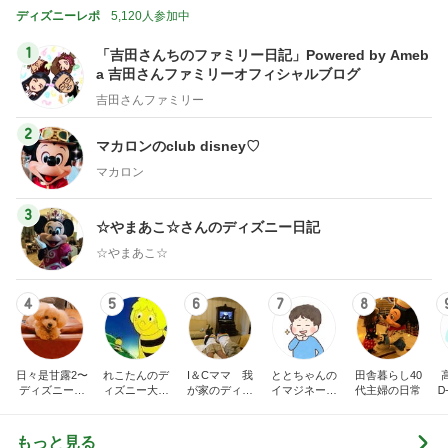
ディズニーレポ
5,120人参加中
1
「吉田さんちのファミリー日記」Powered by Ameb
a 吉田さんファミリーオフィシャルブログ
吉田さんファミリー
2
マカロンのclub disney♡
マカロン
3
☆やまあこ☆さんのディズニー日記
☆やまあこ☆
4
5
6
7
8
日々是甘露2〜
れこたんのデ
I＆Cママ 我
ととちゃんの
田舎暮らし40
ディズニー風
ィズニー大好
が家のディズ
イマジネーシ
代主婦の日常
Ꭰ
味〜
き♡孫4人
ニー♡ブログ
ョンタイム
もっと見る