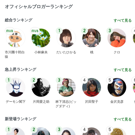
オフィシャルブロガーランキング
総合ランキング
すべて見る
1
2
3
市川團十郎白
小林麻央
だいたひかる
桃
クロ
猿
急上昇ランキング
すべて見る
1
2
3
4
5
デーモン閣下
片岡愛之助
林下清志(ビッ
沢田聖子
金沢克彦
グダディ)
新登場ランキング
すべて見る
1
2
3
4
5