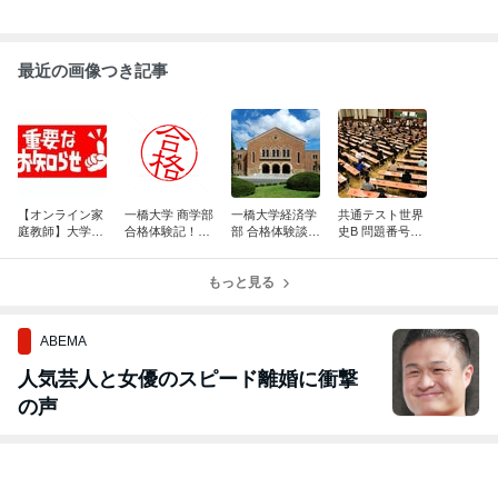
最近の画像つき記事
【オンライン家
一橋大学 商学部
一橋大学経済学
共通テスト世界
庭教師】大学受
合格体験記！２
部 合格体験談！
史B 問題番号２
験現代文添削講
０２５年度入試
林亮太君
５についての見
座【往復書簡】
解
もっと見る
ABEMA
人気芸人と女優のスピード離婚に衝撃
の声