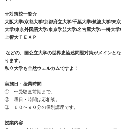
☆対策校一覧☆
大阪大学/京都大学/京都府立大学/千葉大学/筑波大学/東京
大学/
東京外国語大学/東京学芸大学/名古屋大学/一橋大学/
上智大ＴＥＡＰ
などの、国公立大学の世界史論述問題対策がメインとな
ります。
私立大学も全然ウェルカムですよ！
実施日・授業時間
① 〜受験直前期まで。
② 曜日・時間は応相談。
③ ６０〜９０分の個別講座です。
授業内容