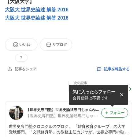
【大阪大学】
大阪大 世界史論述 解答 2016
大阪大 世界史論述 解答 2016
いいね
リブログ
7
記事を報告する
記事をシェア
次の記事
【オンライン家庭教師】大学
気に入ったらフォロー
受験現代文添削講座【往復書
簡】
会員登録は不要です
【世界史専門塾】世界史論述専門ちゃんねる【クロニクル】
フォロー
【世界史専門塾】世界史論述専門ちゃんねる【クロニクル】
世界史専門塾クロニクルのブログ。 「雄育教育グループ」の大学
受験部門、「文武修身塾」の教務主任カジヤが、世界史専門の独立