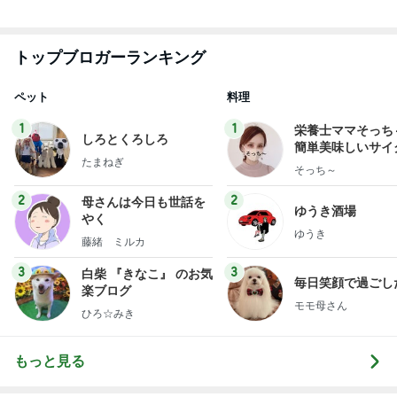
トップブロガーランキング
ペット
料理
1
1
栄養士ママそっち
しろとくろしろ
簡単美味しいサイ
たまねぎ
献立
そっち～
2
2
母さんは今日も世話を
ゆうき酒場
やく
ゆうき
藤緒 ミルカ
3
3
白柴 『きなこ』 のお気
毎日笑顔で過ごし
楽ブログ
モモ母さん
ひろ☆みき
もっと見る