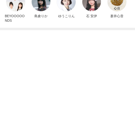
BEYOOOOO
島倉りか
ゆうこりん
石 安伊
蒼井心音
NDS