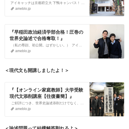
学科)』
アイキャッチは京都府立大 下鴨キャンパス！ 綺麗ですね～。 京都～さいたま間のZOOM授業！！ まずは、京都府城陽市の明秀館さんの紹介を。 進学塾 明…
ameblo.jp
『早稲田政治経済学部合格！圧巻の
世界史論述で合格奪取！』
（私の尊顔、初公開。はずかしい。） アイキャッチは、カジヤ大司教とモリヤマ君。 高校3年間、 英語、国語、世界史3教科 マンツーマンで頑張りました。…
ameblo.jp
＜現代文も開講しましたよ！＞
『【オンライン家庭教師】大学受験
現代文添削講座【往復書簡】』
ご好評につき、世界史論述添削だけでなく、現代文の添削講座も公式に開講することとなりました！ ２０２５年度入試、一橋大学商学部合格という実績を引っ提げて、…
ameblo.jp
＜論述問題って結構解答割れるよ＞