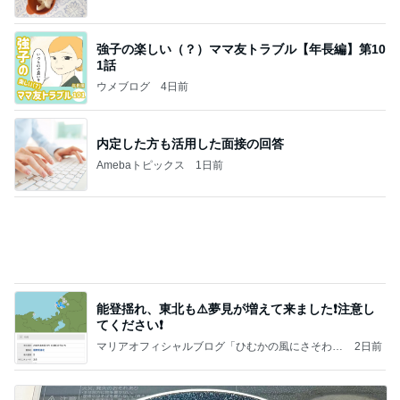
39.9度の高熱で察してくれた夫の行動
Amebaトピックス
1日前
病人アピールしてきたクソ義母
田舎のクソ義母vs都会育ちの嫁
2日前
夫に続き私もGを退治した出来事
Amebaトピックス
1日前
【秩父鉄道】８/２～１１/３０開催 ガリガリ君が
秩父鉄道に遊びにやってくる！のご紹介です
秩父市議会議員 黒澤秀之 ブログ Powered by Ameb
9日前
a