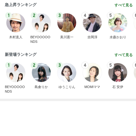
木村直人
BEYOOOOO
美川憲一
吉岡淳
水森かおり
NDS
新登場ランキング
すべて見る
1
2
3
4
5
BEYOOOOO
島倉りか
ゆうこりん
MOMIママ
石 安伊
NDS
お気に入りの店へ行くカレーの予定
Amebaトピックス
1日前
わあ喉は‥
藤田朋子オフィシャルブログ「笑顔の種と眠る犬」
2日前
Powered by Ameba