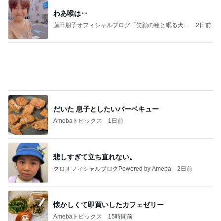
能登揺れ、東北も⚠️夢見が増えて来ました❗️注意し
てください❗️
マリアオフィシャルブログ「ひむかの風にさそわれ
2日前
て」Powered by Ameba
長女が初めて作ったいびつな形
Amebaトピックス
1日前
記事を読む