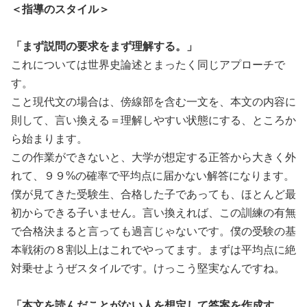
＜指導のスタイル＞
「まず説問の要求をまず理解する。」
これについては世界史論述とまったく同じアプローチで
す。
こと現代文の場合は、傍線部を含む一文を、本文の内容に
則して、言い換える＝理解しやすい状態にする、ところか
ら始まります。
この作業ができないと、大学が想定する正答から大きく外
れて、９９%の確率で平均点に届かない解答になります。
僕が見てきた受験生、合格した子であっても、ほとんど最
初からできる子いません。言い換えれば、この訓練の有無
で合格決まると言っても過言じゃないです。僕の受験の基
本戦術の８割以上はこれでやってます。まずは平均点に絶
対乗せようぜスタイルです。けっこう堅実なんですね。
「本文を読んだことがない人を想定して答案を作成す