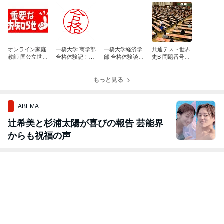
オンライン家庭
一橋大学 商学部
一橋大学経済学
共通テスト世界
教師 国公立世界
合格体験記！２
部 合格体験談！
史B 問題番号２
史論述対策『往
０２５年度入試
林亮太君
５についての見
復書簡』
解
もっと見る
ABEMA
辻希美と杉浦太陽が喜びの報告 芸能界
からも祝福の声