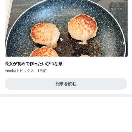
暑い中みんなが頑張っていたサッカー
Amebaトピックス
1日前
大当たり？！ディズニーストア夏祭り…何当た
る？！夏祭りくじに挑戦！！！
高校生Dヲタ Ꭰ-ᎮꭵꭹꭴのDisneyにっき！！✎ܚ
13日前
3千円のソフトに悩む息子の姿勢
Amebaトピックス
1日前
日東駒専や産近甲龍は英語よりも国語の攻略が重視
される、のかもしれない。
Bank of Dreamの公営競技はどこへ行く
11日前