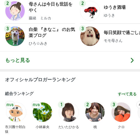
毎日笑顔で過ごし
楽ブログ
モモ母さん
ひろ☆みき
もっと見る
オフィシャルブロガーランキング
総合ランキング
すべて見る
1
2
3
市川團十郎白
小林麻央
だいたひかる
桃
クロ
猿
急上昇ランキング
すべて見る
1
2
3
4
5