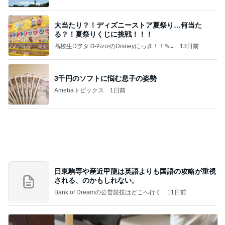
Amebaトピックス
1日前
㊗️喜びを分け合える未来❣️”【この混沌の理由】”⽇
本も⾦融リセットの準備をしてます ””
あいすくりーむ『めるころ』
27分前
同僚の妊娠に号泣し下した決断
Amebaトピックス
1日前