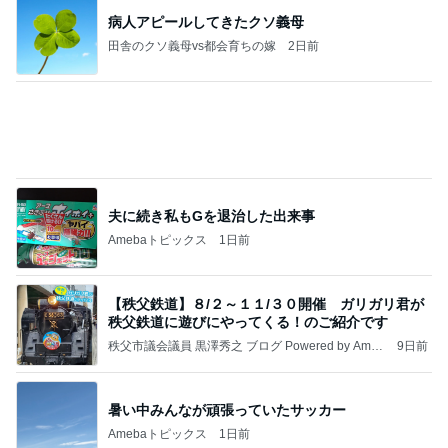
可愛すぎて我慢できなかった新作
Amebaトピックス
9時間前
☆We're timelesz LIVE TOUR 2026 episode2 MO
MENTUM
☆☆☆ゆきちにっき☆☆☆
7日前
川崎麻世 81歳大将の昭和な寿司屋
Amebaトピックス
1日前
よし、タイ行こ
与儀大介
22時間前
アレク またすぐ会いたい妹タマラ