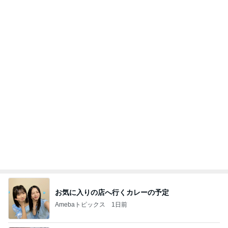
だいた 息子としたいバーベキュー
Amebaトピックス
1日前
悲しすぎて立ち直れない。
クロオフィシャルブログPowered by Ameba
2日前
懐かしくて即買いしたカフェゼリー
Amebaトピックス
15時間前
強子の楽しい（？）ママ友トラブル【年長編】第10
1話
ウメブログ
4日前
内定した方も活用した面接の回答
Amebaトピックス
1日前