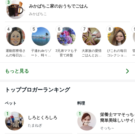
4
5
6
7
8
運動部寮母さ
子連れdeリゾ
3兄弟ママも子
大家族の愛情
ぴこれの毎日
んの毎日お弁
ート、時々キ
育て終盤
ごはんとお弁
コレクション
当☆毎日ごは
ャラ弁
当❤︎
♬.*ﾟ
ん☆
もっと見る
トップブロガーランキング
ペット
料理
1
1
栄養士ママそっち
しろとくろしろ
簡単美味しいサイ
たまねぎ
献立
そっち～
2
2
母さんは今日も世話を
ゆうき酒場
やく
ゆうき
藤緒 ミルカ
3
3
白柴 『きなこ』 のお気