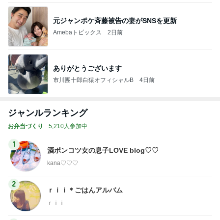
ありがとうございます
市川團十郎白猿オフィシャルB
4日前
ジャンルランキング
お弁当づくり
5,210人参加中
1
酒ポンコツ女の息子LOVE blog♡♡
kana♡♡♡
2
ｒｉｉ＊ごはんアルバム
ｒｉｉ
3
みかぱちこ家のおうちでごはん
みかぱちこ