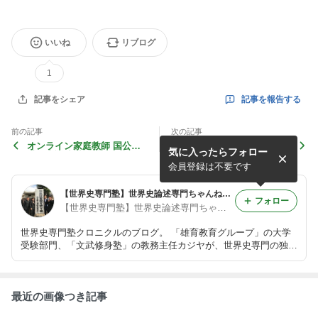
いいね
リブログ
1
記事を報告する
記事をシェア
前の記事
次の記事
オンライン家庭教師 国公立
一橋大学 商学部 合格体験
気に入ったらフォロー
世界史論述対策『往復書簡』
記！２０２５年度入試
会員登録は不要です
【世界史専門塾】世界史論述専門ちゃんねる【クロニクル】
フォロー
【世界史専門塾】世界史論述専門ちゃんねる【クロニクル】
世界史専門塾クロニクルのブログ。 「雄育教育グループ」の大学
受験部門、「文武修身塾」の教務主任カジヤが、世界史専門の独立
遊軍を2018年に創立。 雄飛教育グループHP http://www.yu-hikai.co
m
最近の画像つき記事