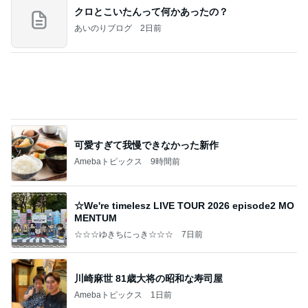
かっちちちちが来てくれた！おしゃれなものを持っ
て！
桃オフィシャルブログ Powered by Ameba
10日前
弟の送迎で動いた引きこもり息子
Amebaトピックス
2日前
こんな時代が来るとは誰が予想できただろうか？
浮浪の走り者のブログ
2日前
食べたりんごの種から始めた水耕栽培
Amebaトピックス
1日前