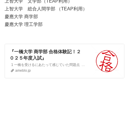
上智大学 文学部（TEAP利用）
上智大学 総合人間学部 （TEAP利用）
慶應大学 商学部
慶應大学 理工学部
『一橋大学 商学部 合格体験記！２
０２５年度入試』
1 一橋を受けるにあたって感じていた問題点 商学部志望なのに圧倒的数弱(一橋模試で最高1完1半/5問、共テ模試の数1Aは常に6割以下)だった。なので世界…
ameblo.jp