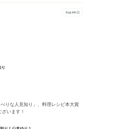
知り
ゃべりな人見知り」、料理レシピ本大賞
ございます！
り [ 山本ゆり ]