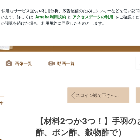
愛い幸せそうな寝顔
芸能人ブログ
人気ブログ
新規登録
で） | 山本ゆりオフィシャルブログ「含み笑いのカフェごはん『sy
画像一覧
動画一覧
スロイジ観て下さった方ありがとうございました！
生
ち
【材料2つか3つ！】手羽
酢、ポン酢、穀物酢で）
と