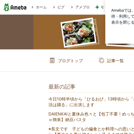
モト冬樹 愛犬の可
ホーム
ピグ
アメブロ
【材料2つか3つ！】手羽のさっぱり煮（カンタン酢、ポン酢、穀物酢
ブログトップ
記事一覧
最新の記事
今日10時半頃から「ひるおび」13時頃から「
活は踊る」に出演します
DAIENKAIと夏休み色々と【包丁不要！めっ
ゃ簡単】納豆パスタ
※長文です 子どもの偏食とか料理への思い