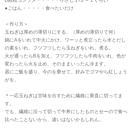
B顆粒コンソメ・・・・・小さじ１/２～１ぐらい
●ごはん・・・・・食べたいだけ
＜作り方＞
玉ねぎは厚めの薄切りにする。（厚めの薄切りて何）
鍋にAをいれて中火にかけ、ワーッと煮立ったら水とだし
の素をいれ、フツフツしたら玉ねぎをいれ、煮る。
火が通ったらBを加え、フツフツしたら牛肉をいれ、色が
変わったら火を止め、そのままいったん冷ます。
器にご飯を盛り、今のを乗せて、好みでゴマやら紅しょう
がを。
＊一応玉ねぎは甘味を出すために繊維に垂直に切ってま
す。
でも、繊維に沿って切って牛丼にしたものとせーので食べ
比べたことないから、違いはないかもしれん。