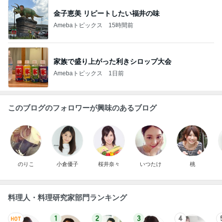
金子恵美 リピートしたい福井の味
Amebaトピックス
15時間前
家族で盛り上がった利きシロップ大会
Amebaトピックス
1日前
このブログのフォロワーが興味のあるブログ
のりこ
小倉優子
桜井奈々
いつたけ
桃
料理人・料理研究家部門ランキング
1
2
3
4