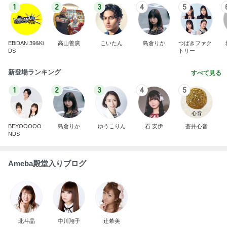
1
2
3
4
5
EBiDAN 39&Ki
高山善廣
こいたん
島倉りか
つばきファク
DS
トリー
新登場ランキング
すべて見る
1
2
3
4
5
BEYOOOOO
島倉りか
ゆうこりん
石 安伊
蒼井心音
NDS
Ameba殿堂入りブログ
北斗晶
中川翔子
辻希美