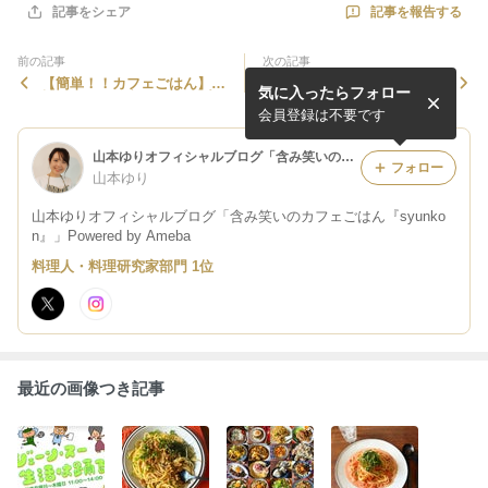
記事を報告する
記事をシェア
前の記事
次の記事
【簡単！！カフェごはん】
連載記事を更新しました。
気に入ったらフォロー
旨！鶏のピリ辛ケチャップ
と、夏の終わりのどうでもい
い文章
会員登録は不要です
山本ゆりオフィシャルブログ「含み笑いのカフェごはん『syunkon』」Powered by Ameba
フォロー
山本ゆり
山本ゆりオフィシャルブログ「含み笑いのカフェごはん『syunko
n』」Powered by Ameba
料理人・料理研究家部門 1位
最近の画像つき記事