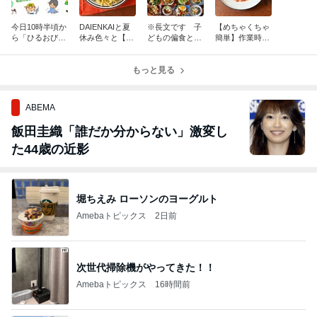
今日10時半頃か
DAIENKAIと夏
※長文です 子
【めちゃくちゃ
ら「ひるおび」
休み色々と【包
どもの偏食とか
簡単】作業時間
13時頃から「生
丁不要！めっち
料理への思いと
5分！夏のトマ
活は踊る」に出
ゃ簡単】納豆パ
か【夏休みを乗
トマヨクリーム
演します
スタ
もっと見る
り切るレシピ】
パスタ＊DAIGO
今までで最大の
も台所5周年企
レシピ数です
画
ABEMA
飯田圭織「誰だか分からない」激変し
た44歳の近影
堀ちえみ ローソンのヨーグルト
Amebaトピックス
2日前
次世代掃除機がやってきた！！
Amebaトピックス
16時間前