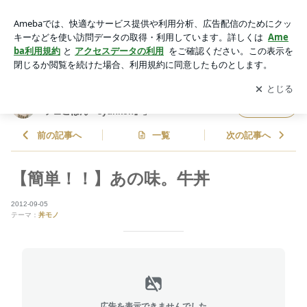
【簡単！！】あの味。牛丼 | 山本ゆりオフィシャルブログ「含
み笑いのカフェごはん『syunkon』」Powered by Ameba
アプリをダウンロードして
ブログの更新通知
を受け取りまし
開く
ょう。
山本ゆりオフィシャルブログ「含み笑いのカ
フォロー
フェごはん『syunkon』」
前の記事へ
一覧
次の記事へ
【簡単！！】あの味。牛丼
2012-09-05
テーマ：
丼モノ
広告を表示できませんでした