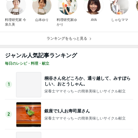
料理研究家 今
山本ゆり
料理研究家ゆ
AYA
しゃなママ
泉久美
かり
ランキングをもっと見る
ジャンル人気記事ランキング
毎日のレシピ・料理・献立
桐谷さん化どころか、通り越して、みすぼら
しい、おとうしゃん。
1
栄養士ママそっち～の簡単美味しいサイクル献立
銀座で1人お寿司屋さん
2
栄養士ママそっち～の簡単美味しいサイクル献立