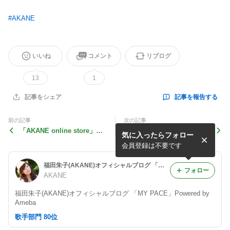
#
AKANE
いいね
コメント
リブログ
13
1
記事を報告する
記事をシェア
前の記事
次の記事
「AKANE online store」ア
「AKANEソロLive2019〜セ
気に入ったらフォロー
ナログオンライン先行通販
ッション気味にやりますがよ
ろしければ〜」開催日決
会員登録は不要です
定！！
福田朱子(AKANE)オフィシャルブログ 「MY PACE」Powered by Ameba
フォロー
AKANE
福田朱子(AKANE)オフィシャルブログ 「MY PACE」Powered by
Ameba
歌手部門 80位