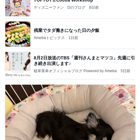
ディズニーファン Dのブログ
8日前
残業でタダ働きになった日の夕飯
Amebaトピックス
1日前
8月2日放送のTBS「週刊さんまとマツコ」先週に引
き続き出演します♪
植草美幸オフィシャルブログ Powered by Ameba
5日前