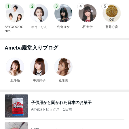
1
2
3
4
5
BEYOOOOO
ゆうこりん
島倉りか
石 安伊
蒼井心音
NDS
Ameba殿堂入りブログ
北斗晶
中川翔子
辻希美
子供用かと聞かれた日本のお菓子
Amebaトピックス
1日前