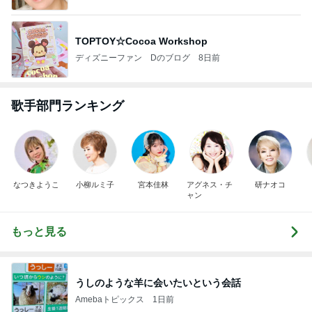
TOPTOY☆Cocoa Workshop
ディズニーファン Dのブログ
8日前
歌手部門ランキング
なつきようこ
小柳ルミ子
宮本佳林
アグネス・チ
研ナオコ
ャン
もっと見る
うしのような羊に会いたいという会話
Amebaトピックス
1日前