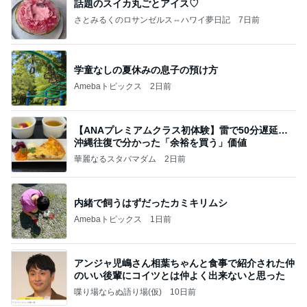
話題のスイカ丸ごとアイス♡
さとみるくのロサンゼルス⇔ハワイ夢日記
7日前
学童なしの夏休みの息子の預け方
Amebaトピックス
2日前
【ANAプレミアムクラス初体験】雷で50分遅延…
沖縄往復で分かった「余裕を買う」価値
華麗なるスタバマダム
2日前
内緒で飼うはずだったカミキリムシ
Amebaトピックス
1日前
アンジャ児嶋さん相葉ちゃんと食事で紹介された仲
のいい後輩にコイツとは仲よく出来ないと思った
喋り場ならぬ語り場(仮)
10日前