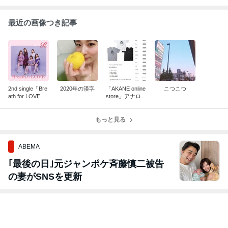
最近の画像つき記事
2nd single「Bre
2020年の漢字
「AKANE online
こつこつ
ath for LOVE」
store」アナログ
リリース記念通
オンライン先行
販
通販
もっと見る
ABEMA
｢最後の日｣元ジャンポケ斉藤慎二被告
の妻がSNSを更新