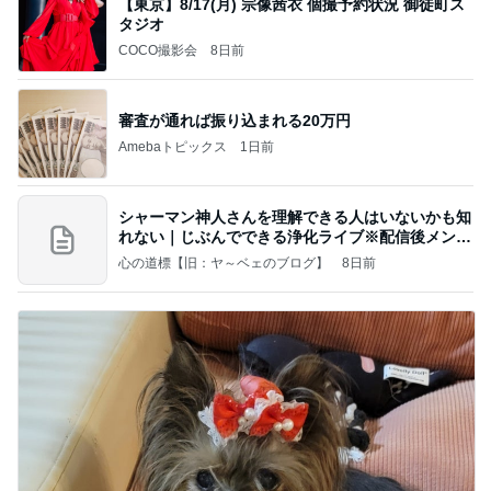
【東京】8/17(月) 宗像茜衣 個撮予約状況 御徒町ス
タジオ
COCO撮影会
8日前
審査が通れば振り込まれる20万円
Amebaトピックス
1日前
シャーマン神人さんを理解できる人はいないかも知
れない｜じぶんでできる浄化ライブ※配信後メンバ
ー限
心の道標【旧：ヤ～ベェのブログ】
8日前