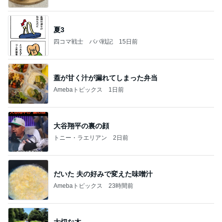
夏3
四コマ戦士 パパ戦記
15日前
蓋が甘く汁が漏れてしまった弁当
Amebaトピックス
1日前
大谷翔平の裏の顔
トニー・ラエリアン
2日前
だいた 夫の好みで変えた味噌汁
Amebaトピックス
23時間前
大切な木