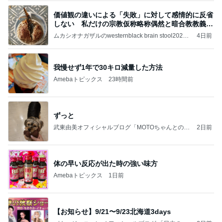
価値観の違いによる「失敗」に対して感情的に反省
しない 私だけの宗教仮称略称偶然と暗合教教義候
補
ムカシオナガザルのwesternblack brain stool2024
4日前
年（令和6）11月25日以来減酒断煙再開ムカシオナ
ガザル
我慢せず1年で30キロ減量した方法
Amebaトピックス
23時間前
ずっと
武東由美オフィシャルブログ「MOTOちゃんとのは
2日前
っぴぃな毎日」Powered by Ameba
体の早い反応が出た時の強い味方
Amebaトピックス
1日前
【お知らせ】9/21〜9/23北海道3days