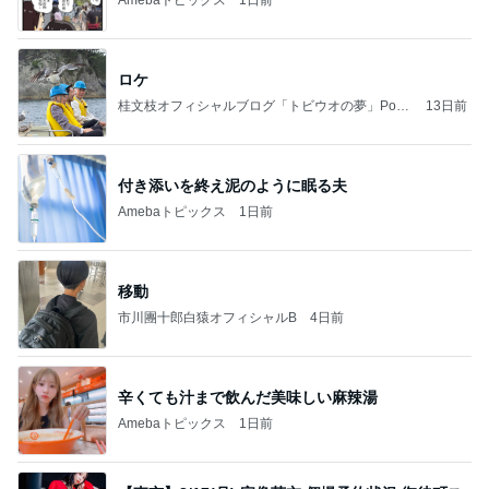
ロケ
桂文枝オフィシャルブログ「トビウオの夢」Pow
13日前
ered by Ameba
付き添いを終え泥のように眠る夫
Amebaトピックス
1日前
移動
市川團十郎白猿オフィシャルB
4日前
辛くても汁まで飲んだ美味しい麻辣湯
Amebaトピックス
1日前