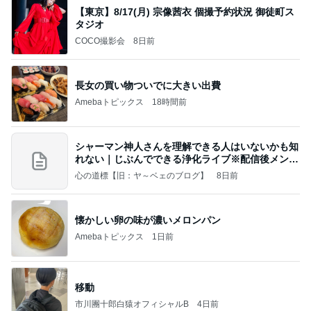
【東京】8/17(月) 宗像茜衣 個撮予約状況 御徒町ス
タジオ
COCO撮影会
8日前
長女の買い物ついでに大きい出費
Amebaトピックス
18時間前
シャーマン神人さんを理解できる人はいないかも知
れない｜じぶんでできる浄化ライブ※配信後メンバ
ー限
心の道標【旧：ヤ～ベェのブログ】
8日前
懐かしい卵の味が濃いメロンパン
Amebaトピックス
1日前
移動
市川團十郎白猿オフィシャルB
4日前