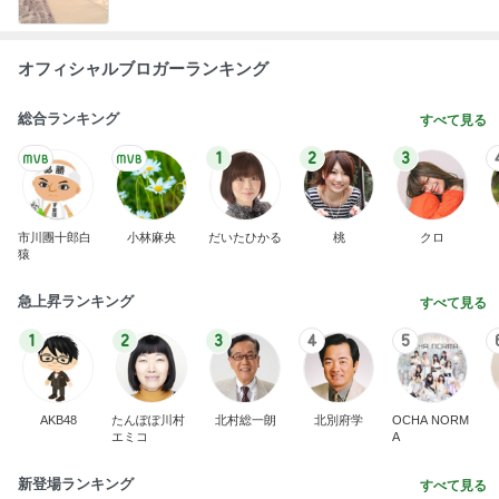
オフィシャルブロガーランキング
総合ランキング
すべて見る
1
2
3
市川團十郎白
小林麻央
だいたひかる
桃
クロ
猿
急上昇ランキング
すべて見る
1
2
3
4
5
AKB48
たんぽぽ川村
北村総一朗
北別府学
OCHA NORM
エミコ
A
新登場ランキング
すべて見る