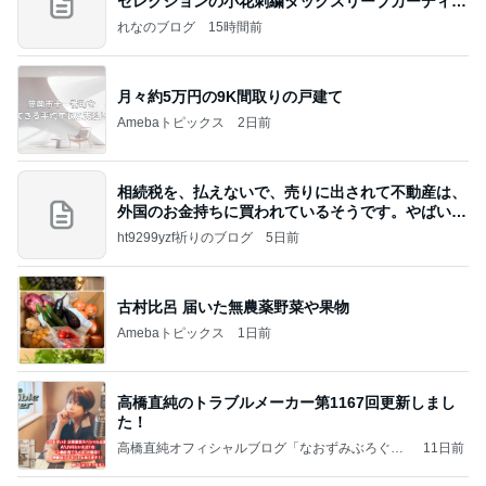
セレクションの小花刺繍タックスリーブカーディガ
ン
れなのブログ
15時間前
月々約5万円の9K間取りの戸建て
Amebaトピックス
2日前
相続税を、払えないで、売りに出されて不動産は、
外国のお金持ちに買われているそうです。やばいで
すよ
ht9299yzf祈りのブログ
5日前
古村比呂 届いた無農薬野菜や果物
Amebaトピックス
1日前
高橋直純のトラブルメーカー第1167回更新しまし
た！
高橋直純オフィシャルブログ「なおずみぶろぐ」
11日前
Powered by Ameba