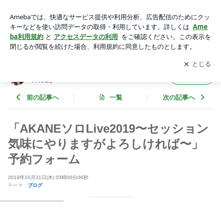
「AKANEソロLive2019〜セッション気味にやりますがよろし
ければ〜」予約フォーム | 福田朱子(AKANE)オフィシャルブロ
アプリをダウンロードして
ブログの更新通知
を受け取りまし
開く
グ 「MY PACE」Powered by Ameba
ょう。
福田朱子(AKANE)オフィシャルブログ 「MY
フォロー
PACE」
前の記事へ
一覧
次の記事へ
「AKANEソロLive2019〜セッション
気味にやりますがよろしければ〜」
予約フォーム
2019年10月31日(木) 03時00分06秒
テーマ：
ブログ