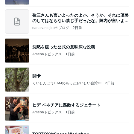
敬三さんも言いよったのよか。そうか。それは茂美
のしてはならない禁じ手だったな。陣内が言いよる
のよ
nanasantojiroのブログ
2日前
沈黙を破った公式の意味深な投稿
Amebaトピックス
1日前
開卡
くいしんぼうCAMのもっとおいしい台湾!!!!
2日前
ヒデ ベネチアに匹敵するジェラート
Amebaトピックス
1日前
TOPTOY☆Cocoa Workshop