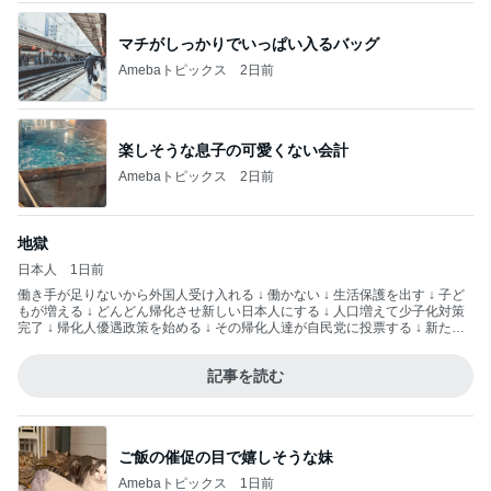
マチがしっかりでいっぱい入るバッグ
Amebaトピックス
2日前
楽しそうな息子の可愛くない会計
Amebaトピックス
2日前
地獄
日本人
1日前
働き手が足りないから外国人受け入れる ↓ 働かない ↓ 生活保護を出す ↓ 子ど
もが増える ↓ どんどん帰化させ新しい日本人にする ↓ 人口増えて少子化対策
完了 ↓ 帰化人優遇政策を始める ↓ その帰化人達が自民党に投票する ↓ 新たな
票田を得た自民党が未来永劫日本を支配する こんな作戦ですよ— hisashi (@r
inrindomini) 2026年8月3日
記事を読む
ご飯の催促の目で嬉しそうな妹
Amebaトピックス
1日前