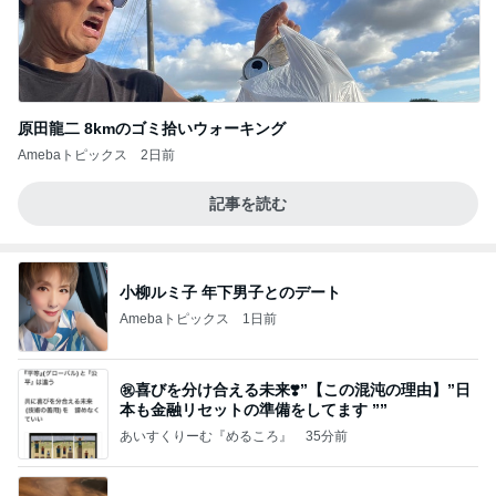
原田龍二 8kmのゴミ拾いウォーキング
Amebaトピックス
2日前
記事を読む
小柳ルミ子 年下男子とのデート
Amebaトピックス
1日前
㊗️喜びを分け合える未来❣️”【この混沌の理由】”⽇
本も⾦融リセットの準備をしてます ””
あいすくりーむ『めるころ』
35分前