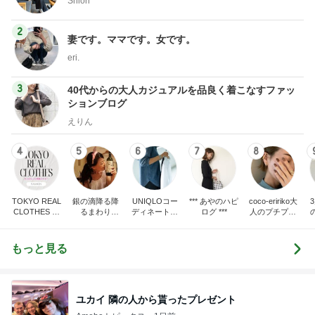
Shiori
2
妻です。ママです。女です。
eri.
3
40代からの大人カジュアルを品良く着こなすファッ
ションブログ
えりん
4
5
6
7
8
TOKYO REAL
銀の滴降る降
UNIQLOコー
*** あやのハピ
coco-eririko大
CLOTHES 大
るまわり
ディネート日
ログ ***
人のプチプラ
人世代のリア
に・・・
記
mixコーデ
ハ
ルクローズ
♪
もっと見る
ユカイ 隣の人から貰ったプレゼント