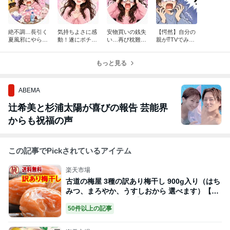
絶不調…長引く
気持ちよさに感
安物買いの銭失
【愕然】自分の
夏風邪にやられ
動！遂にポチっ
い…再び枕難民
親が⁉TVでみる
てます
た高級ブラシ
に
高齢者あるある
ミス
もっと見る
ABEMA
辻希美と杉浦太陽が喜びの報告 芸能界
からも祝福の声
この記事でPickされているアイテム
楽天市場
古道の梅屋 3種の訳あり梅干し 900g入り（はち
みつ、まろやか、うすしおから 選べます）【梅
干し 訳あり つぶれ梅 】
50件以上の記事