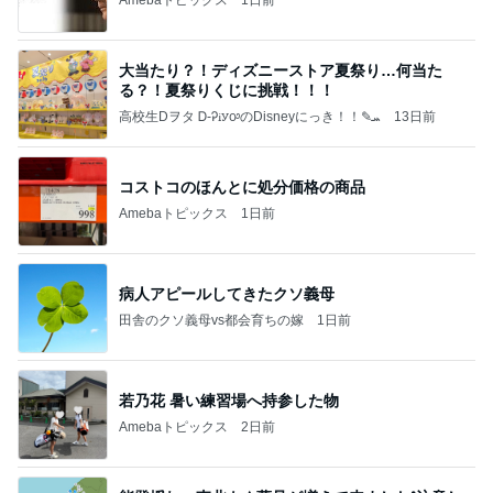
Amebaトピックス
1日前
大当たり？！ディズニーストア夏祭り…何当た
る？！夏祭りくじに挑戦！！！
高校生Dヲタ Ꭰ-ᎮꭵꭹꭴのDisneyにっき！！✎ܚ
13日前
コストコのほんとに処分価格の商品
Amebaトピックス
1日前
病人アピールしてきたクソ義母
田舎のクソ義母vs都会育ちの嫁
1日前
若乃花 暑い練習場へ持参した物
Amebaトピックス
2日前