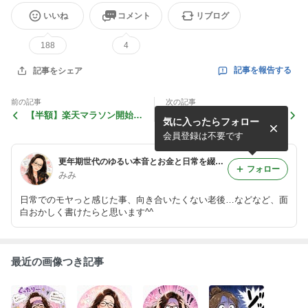
いいね
コメント
リブログ
188
4
記事を報告する
記事をシェア
前の記事
次の記事
【半額】楽天マラソン開始２
【痛感】600円の整骨院の有
気に入ったらフォロー
時間だけのお得アイテム
難味
会員登録は不要です
更年期世代のゆるい本音とお金と日常を綴ります
フォロー
みみ
日常でのモヤっと感じた事、向き合いたくない老後…などなど、面
白おかしく書けたらと思います^^
最近の画像つき記事