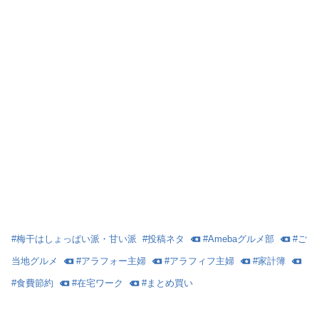
#
梅干はしょっぱい派・甘い派
#
投稿ネタ
#
Amebaグルメ部
#
ご
当地グルメ
#
アラフォー主婦
#
アラフィフ主婦
#
家計簿
#
食費節約
#
在宅ワーク
#
まとめ買い