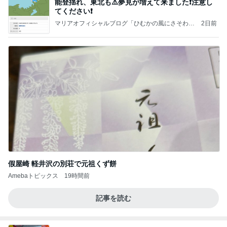
能登揺れ、東北も⚠️夢見が増えて来ました❗️注意し
てください❗️
マリアオフィシャルブログ「ひむかの風にさそわれ
2日前
て」Powered by Ameba
假屋崎 軽井沢の別荘で元祖くず餅
Amebaトピックス
19時間前
記事を読む