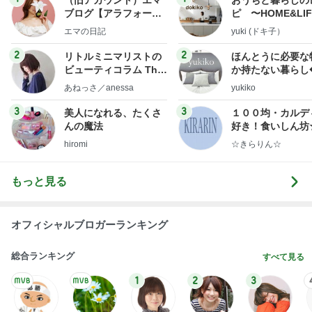
ブログ【アラフォー会
ピ 〜HOME&LI
社売却セカンドライ
エマの日記
yuki (ドキ子）
フ】
2
2
リトルミニマリストの
ほんとうに必要な
ビューティコラム The
か持たない暮らし
little minimalist's bea
ep Life Simple
あねっさ／anessa
yukiko
uty colum
ンテリアのきろく
3
3
美人になれる、たくさ
１００均・カルデ
んの魔法
好き！食いしん坊
らりん☆のブログ
hiromi
☆きらりん☆
もっと見る
オフィシャルブロガーランキング
総合ランキング
すべて見る
1
2
3