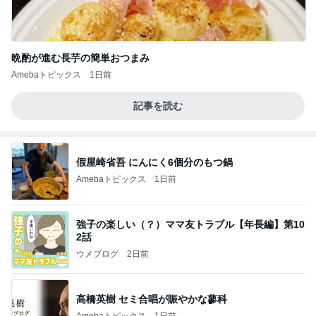
晩酌が進む長芋の簡単おつまみ
Amebaトピックス
1日前
記事を読む
假屋崎省吾 にんにく6個分のもつ鍋
Amebaトピックス
1日前
強子の楽しい（？）ママ友トラブル【年長編】第10
2話
ウメブログ
2日前
高橋英樹 セミ合唱が賑やかな蓼科