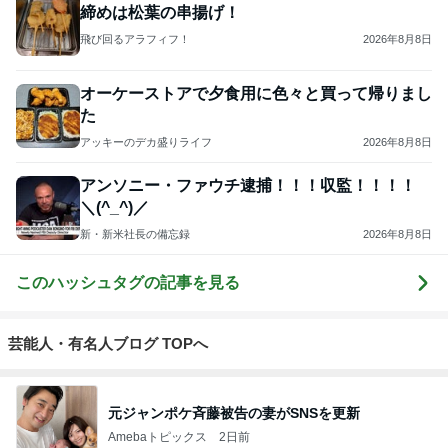
締めは松葉の串揚げ！
飛び回るアラフィフ！
2026年8月8日
オーケーストアで夕食用に色々と買って帰りまし
た
アッキーのデカ盛りライフ
2026年8月8日
アンソニー・ファウチ逮捕！！！収監！！！！
＼(^_^)／
新・新米社長の備忘録
2026年8月8日
このハッシュタグの記事を見る
芸能人・有名人ブログ TOPへ
元ジャンポケ斉藤被告の妻がSNSを更新
Amebaトピックス
2日前