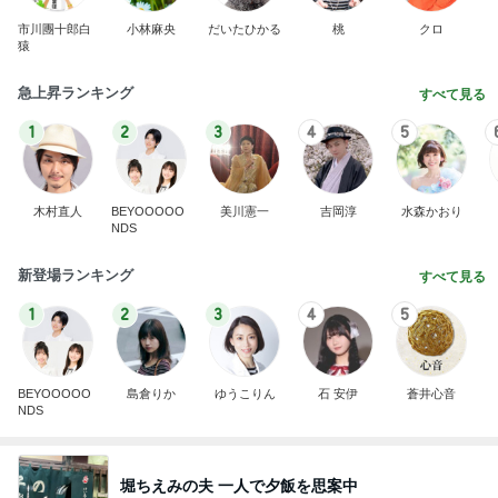
市川團十郎白
小林麻央
だいたひかる
桃
クロ
猿
急上昇ランキング
すべて見る
1
2
3
4
5
木村直人
BEYOOOOO
美川憲一
吉岡淳
水森かおり
NDS
新登場ランキング
すべて見る
1
2
3
4
5
BEYOOOOO
島倉りか
ゆうこりん
石 安伊
蒼井心音
NDS
堀ちえみの夫 一人で夕飯を思案中