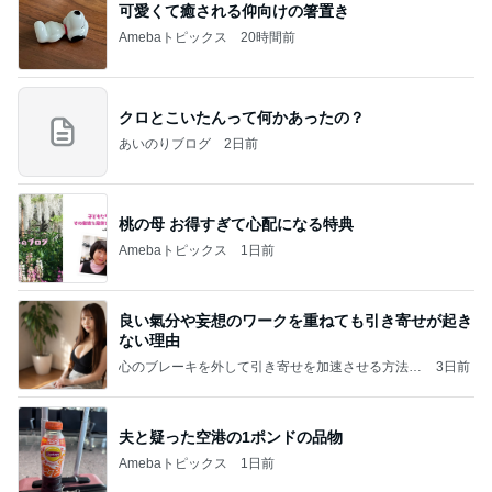
可愛くて癒される仰向けの箸置き
Amebaトピックス
20時間前
クロとこいたんって何かあったの？
あいのりブログ
2日前
桃の母 お得すぎて心配になる特典
Amebaトピックス
1日前
良い氣分や妄想のワークを重ねても引き寄せが起き
ない理由
心のブレーキを外して引き寄せを加速させる方法：
3日前
引き寄せ研究所
夫と疑った空港の1ポンドの品物
Amebaトピックス
1日前