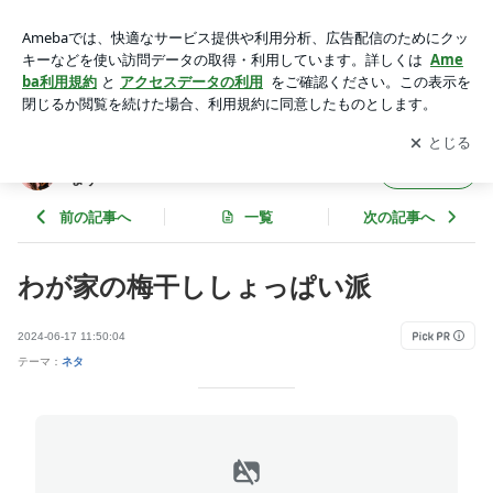
わが家の梅干ししょっぱい派 | 更年期世代のゆるい本音とお金
と日常を綴ります
アプリをダウンロードして
ブログの更新通知
を受け取りまし
開く
ょう。
更年期世代のゆるい本音とお金と日常を綴り
フォロー
ます
前の記事へ
一覧
次の記事へ
わが家の梅干ししょっぱい派
2024-06-17 11:50:04
テーマ：
ネタ