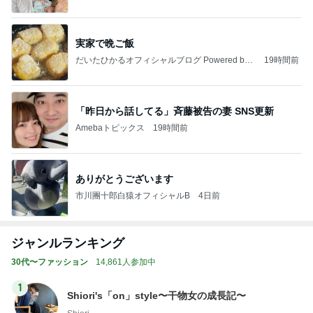
実家で晩ご飯
だいたひかるオフィシャルブログ Powered by
19時間前
Ameba
「昨日から話してる」斉藤被告の妻 SNS更新
Amebaトピックス
19時間前
ありがとうございます
市川團十郎白猿オフィシャルB
4日前
ジャンルランキング
30代〜ファッション
14,861人参加中
1
Shiori's「on」style〜干物女の成長記〜