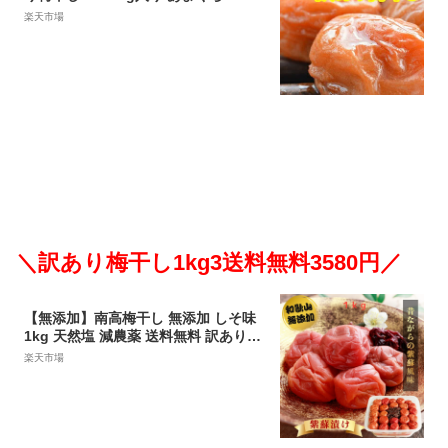
ちみつ仕込、うすしお・料亭仕込み、
楽天市場
まろやか・昔風味 【わけあり 訳あ
り 南高梅 梅干 梅干し うめぼし 紀州
南高梅 】
＼訳あり梅干し1kg3送料無料3580円／
【無添加】南高梅干し 無添加 しそ味
1kg 天然塩 減農薬 送料無料 訳あり
梅干し 梅干 梅ぼし うめぼし 南高梅
楽天市場
しそ しそ漬 食品 ギフト 国産 ご当地
グルメ 和歌山 ごはんのお供 塩分20%
すっぱい 酸っぱい お弁当 昔ながら 父
の日ギフト