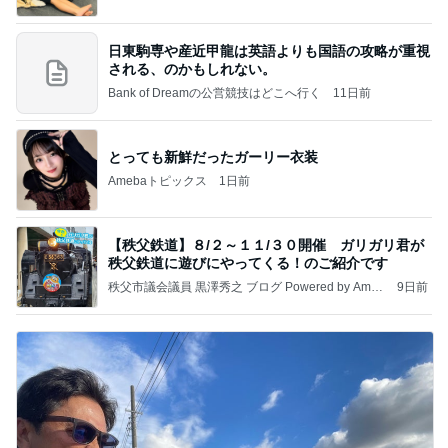
日東駒専や産近甲龍は英語よりも国語の攻略が重視
される、のかもしれない。
Bank of Dreamの公営競技はどこへ行く
11日前
とっても新鮮だったガーリー衣装
Amebaトピックス
1日前
【秩父鉄道】８/２～１１/３０開催 ガリガリ君が
秩父鉄道に遊びにやってくる！のご紹介です
秩父市議会議員 黒澤秀之 ブログ Powered by Ameb
9日前
a