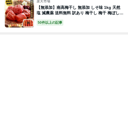
楽天市場
【無添加】南高梅干し 無添加 しそ味 1kg 天然
塩 減農薬 送料無料 訳あり 梅干し 梅干 梅ぼし
うめぼし 南高梅 しそ しそ漬 食品 ギフト 国産
50件以上の記事
和歌山 ごはんのお供 塩分20% すっぱい 昔なが
ら