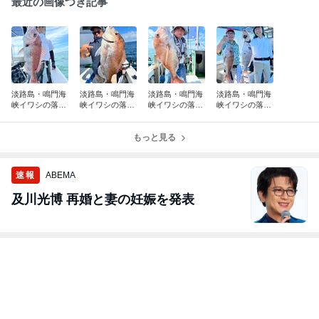
最近の画像つき記事
淡路島・鳴門海
淡路島・鳴門海
淡路島・鳴門海
淡路島・鳴門海
峡イワシの落と
峡イワシの落と
峡イワシの落と
峡イワシの落と
し込み釣り
し込み釣り
し込み釣り
し込み釣り
もっと見る
速報
ABEMA
及川光博 再婚と妻の妊娠を発表