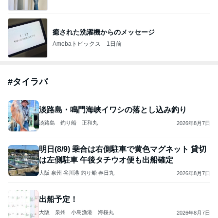
癒された洗濯機からのメッセージ
Amebaトピックス
1日前
#
タイラバ
淡路島・鳴門海峡イワシの落とし込み釣り
淡路島 釣り船 正和丸
2026年8月7日
明日(8/9) 乗合は右側駐車で黄色マグネット 貸切
は左側駐車 午後タチウオ便も出船確定
大阪 泉州 谷川港 釣り船 春日丸
2026年8月7日
出船予定！
大阪 泉州 小島漁港 海桜丸
2026年8月7日