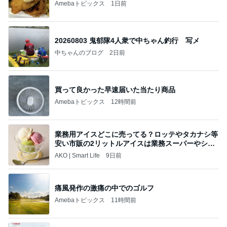
Amebaトピックス
1日前
20260803 鬼郁隊4人衆で中ちゃん釣行 写メ
中ちゃんのブログ
2日前
買って良かった早速届いた当たり商品
Amebaトピックス
12時間前
業務用アイスどこに売ってる？ロッテやタカナシ等
安い市販の2リットルアイスは業務スーパーやシャ
トレ
AKO | Smart Life
9日前
痛風発作の激痛の中でのゴルフ
Amebaトピックス
11時間前