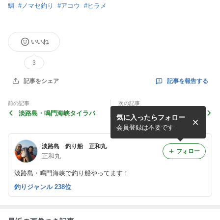
鯛
#
ノマセ釣り
#
アコウ
#
ヒラメ
いいね
3
記事を報告する
記事をシェア
前の記事
次の記事
淡路島・鳴門海峡タイラバ
淡路島・鳴門海峡タイラバ
気に入ったらフォロー
会員登録は不要です
淡路島 釣り船 正和丸
フォロー
正和丸
淡路島・鳴門海峡で釣り船やってます！
釣りジャンル 238位