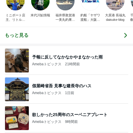
ミニボート店
米代川鮎情報
福井県敦賀港
釣船「ヤザワ
大原港 長福丸
主、リトルボ
一美丸釣果ブ
渡船」大阪市
daisuke-blog
春
ートの日記、
ログ
内から淡路方
面へ出船中！
もっと見る
予報に反してなかなかやまなかった雨
Amebaトピックス
21時間前
假屋崎省吾 見事な建長寺のハス
Amebaトピックス
1日前
欲しかった25周年のスーベニアプレート
Amebaトピックス
9時間前