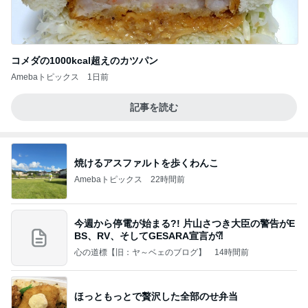
コメダの1000kcal超えのカツパン
Amebaトピックス
1日前
記事を読む
焼けるアスファルトを歩くわんこ
Amebaトピックス
22時間前
今週から停電が始まる?! 片山さつき大臣の警告がE
BS、RV、そしてGESARA宣言が⁈
心の道標【旧：ヤ～ベェのブログ】
14時間前
ほっともっとで贅沢した全部のせ弁当