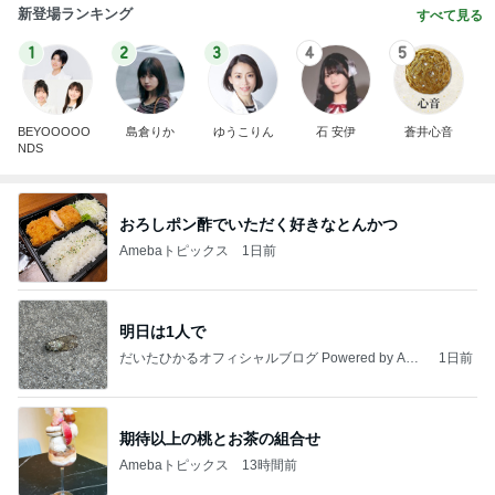
新登場ランキング
すべて見る
1
2
3
4
5
BEYOOOOO
島倉りか
ゆうこりん
石 安伊
蒼井心音
NDS
おろしポン酢でいただく好きなとんかつ
Amebaトピックス
1日前
明日は1人で
だいたひかるオフィシャルブログ Powered by Ame
1日前
ba
期待以上の桃とお茶の組合せ
Amebaトピックス
13時間前