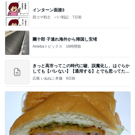
インターン面接3
四コマ戦士 パパ戦記
7日前
團十郎 子連れ海外から帰国し安堵
Amebaトピックス
16時間前
きっと高市ってこの時代に嘘、誤魔化し、はぐらか
しても【バレない】【通用する】とでも思ってたん
だろ
広報 いぬねこ本舗
9日前