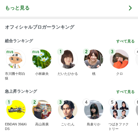
もっと見る
オフィシャルブロガーランキング
総合ランキング
すべて見る
1
2
3
市川團十郎白
小林麻央
だいたひかる
桃
クロ
猿
急上昇ランキング
すべて見る
1
2
3
4
5
EBiDAN 39&Ki
高山善廣
こいたん
島倉りか
つばきファク
DS
トリー