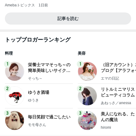
Amebaトピックス
1日前
記事を読む
トップブロガーランキング
料理
美容
1
1
栄養士ママそっち～の
（旧アカウント）
簡単美味しいサイクル
ブログ【アラフォ
献立
社売却セカンドラ
そっち～
エマの日記
フ】
2
2
リトルミニマリス
ゆうき酒場
ビューティコラム 
ゆうき
little minimalist'
あねっさ／anessa
uty colum
3
3
美人になれる、た
毎日笑顔で過ごしたい
んの魔法
モモ母さん
hiromi