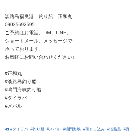
淡路島福良港 釣り船 正和丸
09025692595
ご予約はお電話、DM、LINE、
ショートメール、メッセージで
承っております。
お気軽にお問い合わせください♪
#正和丸
#淡路島釣り船
#鳴門海峡釣り船
#タイラバ
#メバル
#
タイラバ
#
釣り船
#
メバル
#
鳴門海峡
#
落とし込み
#
淡路島
#
真