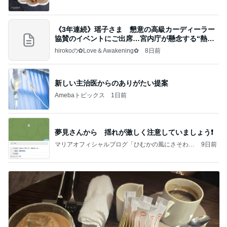
《3年連続》瑶子さま 懇意の高級カーディーラー
協賛のイベントにご出席…宮内庁が懸念する“熱心
すぎ
hirokoの✿Love＆Awakening✿
8日前
新しい主治医からのありがたい提案
Amebaトピックス
1日前
夢見さんから 揺れが激しく注意していましょう❗️
マリアオフィシャルブログ「ひむかの風にさそわれ
9日前
て」Powered by Ameba