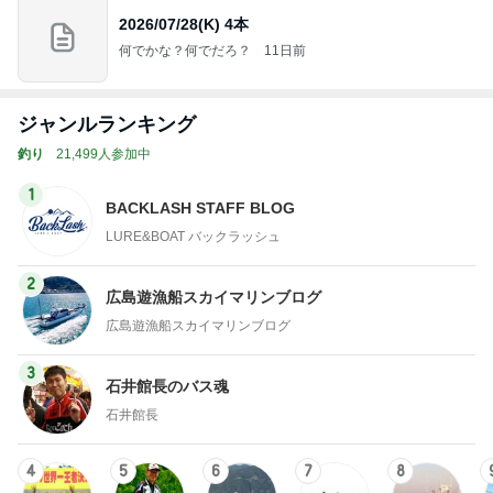
2026/07/28(K) 4本
何でかな？何でだろ？
11日前
ジャンルランキング
釣り
21,499人参加中
1
BACKLASH STAFF BLOG
LURE&BOAT バックラッシュ
2
広島遊漁船スカイマリンブログ
広島遊漁船スカイマリンブログ
3
石井館長のバス魂
石井館長
4
5
6
7
8