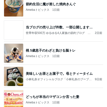
節約生活に魔が差した焼肉きんぐ
Amebaトピックス
1日前
当ブログの売り上げ件数、一部公開します…
世帯年収500万 ゆるゆる4人家族の節約ブログ 〜
2日前
ケチ旦那と金銭感覚マヒ嫁の日々〜
桃 5歳息子のわざと負ける脳トレ
Amebaトピックス
1日前
美味しいお茶とお菓子で。母とティータイム
小林礼奈オフィシャルブログ「小林礼奈のブーブー
9日前
ブログ」Powered by Ameba
どっちが本当のマザコンか言った妻
Amebaトピックス
1日前