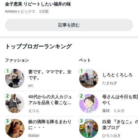
金子恵美 リピートしたい福井の味
Amebaトピックス
1日前
記事を読む
トップブロガーランキング
ファッション
ペット
1
1
妻です。ママです。女
しろとくろしろ
です。
たまねぎ
eri.
2
2
40代からの大人カジュ
母さんは今日も世
アルを品良く着こなす
やく
ファッションブログ
えりん
藤緒 ミルカ
3
3
銀の滴降る降るまわり
白柴 『きなこ』 
に・・・
楽ブログ
illallan
ひろ☆みき