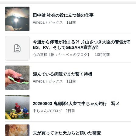
田中健 社会の役に立つ娘の仕事
Amebaトピックス
1日前
今週から停電が始まる?! 片山さつき大臣の警告がE
BS、RV、そしてGESARA宣言が⁈
心の道標【旧：ヤ～ベェのブログ】
13時間前
混んでいる病院でまだ暫く待機
Amebaトピックス
1日前
20260803 鬼郁隊4人衆で中ちゃん釣行 写メ
中ちゃんのブログ
2日前
夫が買ってきた天ぷらと頂いた蕎麦