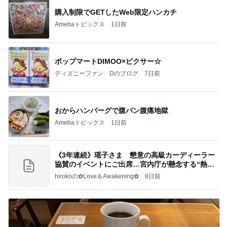
購入制限でGETしたWeb限定ハンカチ
Amebaトピックス
1日前
ポップマートDIMOO×ピクサー☆
ディズニーファン Dのブログ
7日前
おからハンバーグで腹パン腹痛地獄
Amebaトピックス
1日前
《3年連続》瑶子さま 懇意の高級カーディーラー
協賛のイベントにご出席…宮内庁が懸念する“熱心
すぎ
hirokoの✿Love＆Awakening✿
8日前