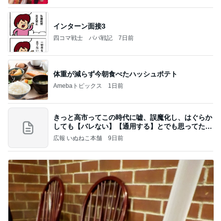
インターン面接3
四コマ戦士 パパ戦記
7日前
体重が減らず今朝食べたハッシュポテト
Amebaトピックス
1日前
きっと高市ってこの時代に嘘、誤魔化し、はぐらか
しても【バレない】【通用する】とでも思ってたん
だろ
広報 いぬねこ本舗
9日前