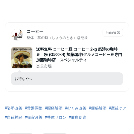
コーヒー
整体 掌の時（しょうのとき）@池袋
送料無料 コーヒー豆 コーヒー 2kg 怒涛の珈琲
豆 粉 (G500×4) 加藤珈琲/グルメコーヒー豆専門
加藤珈琲店 スペシャルティ
楽天市場
お得なやつ
#
姿勢改善
#
骨盤調整
#
腰痛解消
#
むくみ改善
#
便秘解消
#
産後ケア
#
自律神経
#
猫背改善
#
整体サロン
#
健康促進