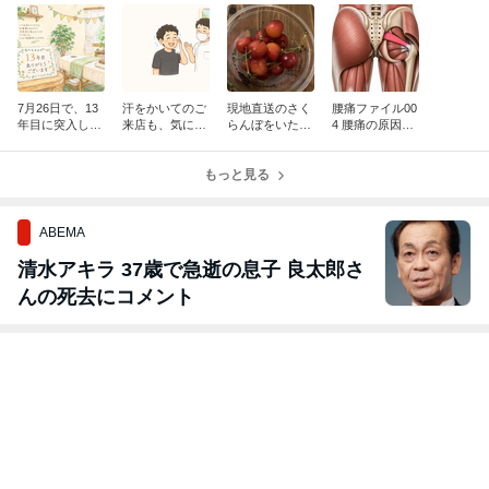
7月26日で、13
汗をかいてのご
現地直送のさく
腰痛ファイル00
年目に突入しま
来店も、気にし
らんぼをいただ
4 腰痛の原因が
した
なくて大丈夫で
きました
筋肉だった場合
す
【梨状筋】とい
もっと見る
うお尻の筋肉
（後半）
ABEMA
清水アキラ 37歳で急逝の息子 良太郎さ
んの死去にコメント