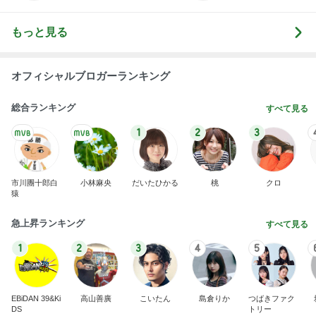
もっと見る
オフィシャルブロガーランキング
総合ランキング
すべて見る
1
2
3
市川團十郎白
小林麻央
だいたひかる
桃
クロ
猿
急上昇ランキング
すべて見る
1
2
3
4
5
EBiDAN 39&Ki
高山善廣
こいたん
島倉りか
つばきファク
DS
トリー