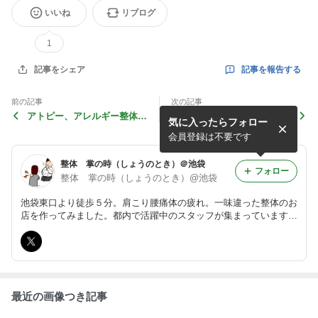
いいね
リブログ
1
記事を報告する
記事をシェア
前の記事
次の記事
アトピー、アレルギー整体っ
整体は痛くない？
気に入ったらフォロー
てなに？
会員登録は不要です
整体 掌の時（しょうのとき）＠池袋
フォロー
整体 掌の時（しょうのとき）@池袋
池袋東口より徒歩５分。肩こり腰痛体の疲れ。一味違った整体のお
店を作ってみました。都内で活躍中のスタッフが集まっています。
ゆったりと自分の時間を過ごし心と体をケアしたい方におススメし
ます。ゆったりとリラクゼーションから病院でもよくならない症状
まで。
最近の画像つき記事