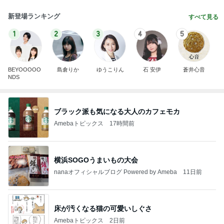
新登場ランキング
すべて見る
1
2
3
4
5
BEYOOOOO
島倉りか
ゆうこりん
石 安伊
蒼井心音
NDS
ブラック派も気になる大人のカフェモカ
Amebaトピックス
17時間前
横浜SOGOうまいもの大会
nanaオフィシャルブログ Powered by Ameba
11日前
床が汚くなる猫の可愛いしぐさ
Amebaトピックス
2日前