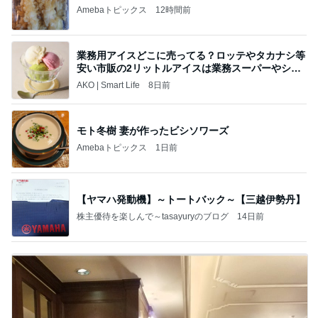
Amebaトピックス
12時間前
業務用アイスどこに売ってる？ロッテやタカナシ等
安い市販の2リットルアイスは業務スーパーやシャ
トレ
AKO | Smart Life
8日前
モト冬樹 妻が作ったビシソワーズ
Amebaトピックス
1日前
【ヤマハ発動機】～トートバック～【三越伊勢丹】
株主優待を楽しんで～tasayuryのブログ
14日前