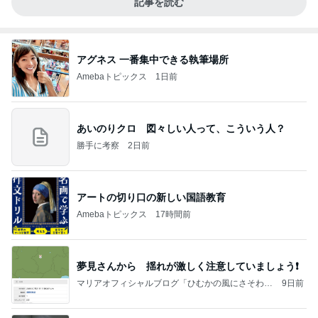
記事を読む
アグネス 一番集中できる執筆場所
Amebaトピックス
1日前
あいのりクロ 図々しい人って、こういう人？
勝手に考察
2日前
アートの切り口の新しい国語教育
Amebaトピックス
17時間前
夢見さんから 揺れが激しく注意していましょう❗️
マリアオフィシャルブログ「ひむかの風にさそわれ
9日前
て」Powered by Ameba