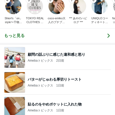
4
5
6
7
8
Shiori's「on」
TOKYO REAL
coco-eririko大
*** あやのハピ
UNIQLOコー
N
style〜干物女
CLOTHES 大
人のプチプラ
ログ ***
ディネート日
の成長記〜
人世代のリア
mixコーデ
記
ルクローズ
もっと見る
顧問の話ぶりに感じた違和感と怒り
Amebaトピックス
2日前
バターがじゅわる厚切りトースト
Amebaトピックス
1日前
貼るのをやめポケットに入れた物
Amebaトピックス
1日前