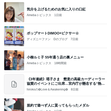
気分を上げるためのお気に入りの口紅
Amebaトピックス
1日前
ポップマートDIMOO×ピクサー☆
ディズニーファン Dのブログ
7日前
小柳ルミ子 55年通う店の裏メニュー
Amebaトピックス
18時間前
《3年連続》瑶子さま 懇意の高級カーディーラー
協賛のイベントにご出席…宮内庁が懸念する“熱心
すぎ
hirokoの✿Love＆Awakening✿
8日前
規約で遊べず人に貰ってもらったメダル