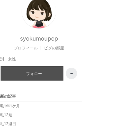
syokumoupop
プロフィール
ピグの部屋
別：
女性
フォロー
新の記事
毛1年1ケ月
毛13週
毛12週目