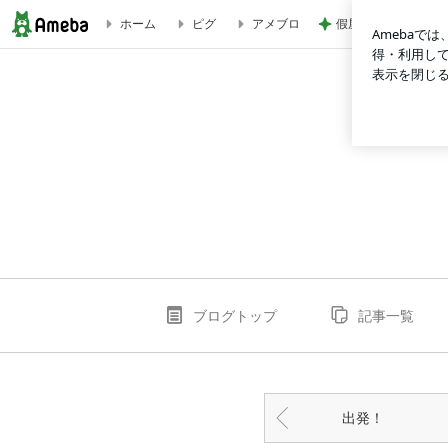
假屋崎省吾 軽井沢
ホーム
ピグ
アメブロ
植毛 出国前 | syokumoupopのブログ
ブログトップ
記事一覧
出発！