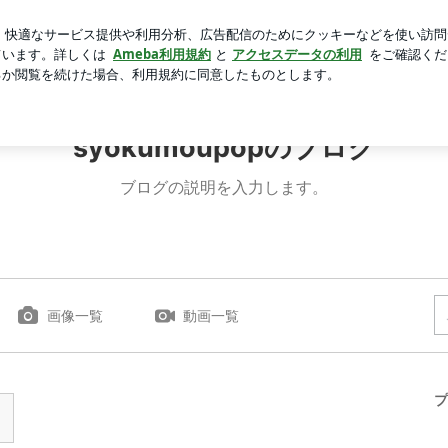
駅構内のダリア
芸能人ブログ
人気ブログ
新規登録
ロ
syokumoupopのブログ
ブログの説明を入力します。
画像一覧
動画一覧
プ