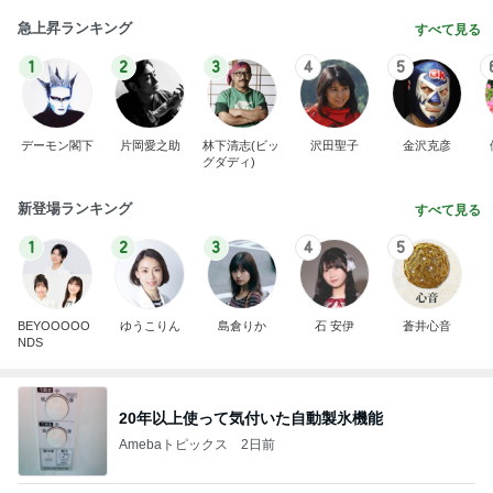
急上昇ランキング
すべて見る
1
2
3
4
5
デーモン閣下
片岡愛之助
林下清志(ビッ
沢田聖子
金沢克彦
グダディ)
新登場ランキング
すべて見る
1
2
3
4
5
BEYOOOOO
ゆうこりん
島倉りか
石 安伊
蒼井心音
NDS
20年以上使って気付いた自動製氷機能
Amebaトピックス
2日前