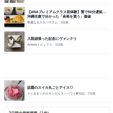
【ANAプレミアムクラス初体験】雷で50分遅延…
沖縄往復で分かった「余裕を買う」価値
華麗なるスタバマダム
3日前
入院頑張った記念にヴァンクリ
Amebaトピックス
1日前
話題のスイカ丸ごとアイス♡
さとみるくのロサンゼルス⇔ハワイ夢日記
7日前