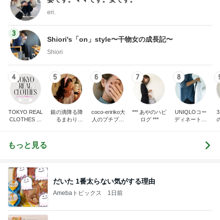
eri.
3
Shiori's「on」style〜干物女の成長記〜
Shiori
4
5
6
7
8
TOKYO REAL
銀の滴降る降
coco-eririko大
*** あやのハピ
UNIQLOコー
CLOTHES 大
るまわり
人のプチプラ
ログ ***
ディネート日
人世代のリア
に・・・
mixコーデ
記
ハ
ルクローズ
♪
もっと見る
だいた 1番太らない気がする理由
Amebaトピックス
1日前