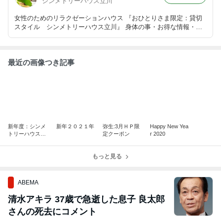
シンメトリーハウス立川
女性のためのリラクゼーションハウス 『おひとりさま限定：貸切
スタイル シンメトリーハウス立川』 身体の事・お得な情報・ス
タッフのつぶやき等 ブログにて書かせて頂きます♪ 店舗移転の為
『新宿ｼﾝﾒﾄﾘ-ﾊｳｽ』より『ｼﾝﾒﾄﾘ-ﾊｳｽ立川』に変更。
最近の画像つき記事
新年度：シンメ
新年２０２１年
弥生:3月ＨＰ限
Happy New Yea
トリーハウス立
定クーポン
r 2020
川
もっと見る
ABEMA
清水アキラ 37歳で急逝した息子 良太郎
さんの死去にコメント