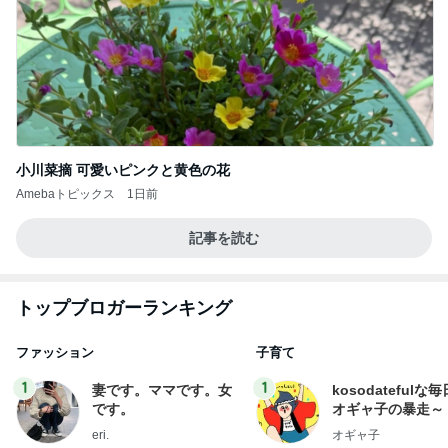
小川菜摘 可愛いピンクと黄色の花
Amebaトピックス
1日前
記事を読む
トップブロガーランキング
ファッション
子育て
1
1
妻です。ママです。女
kosodatefulな毎
です。
オギャ子の暴走～
eri.
オギャ子