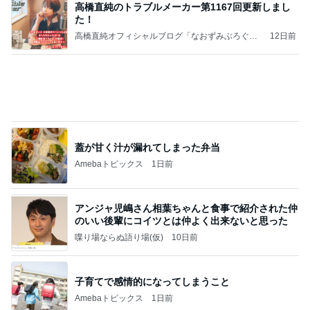
高橋直純のトラブルメーカー第1167回更新しまし
た！
高橋直純オフィシャルブログ「なおずみぶろぐ」
12日前
Powered by Ameba
蓋が甘く汁が漏れてしまった弁当
Amebaトピックス
1日前
アンジャ児嶋さん相葉ちゃんと食事で紹介された仲
のいい後輩にコイツとは仲よく出来ないと思った
喋り場ならぬ語り場(仮)
10日前
子育てで感情的になってしまうこと
Amebaトピックス
1日前