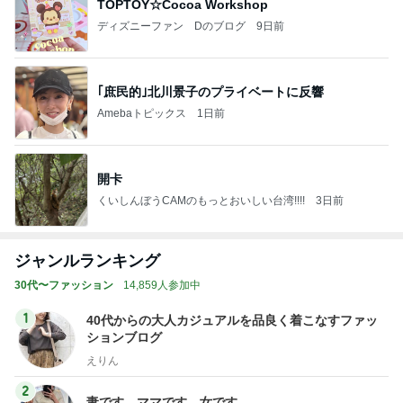
TOPTOY☆Cocoa Workshop
ディズニーファン Dのブログ
9日前
｢庶民的｣北川景子のプライベートに反響
Amebaトピックス
1日前
開卡
くいしんぼうCAMのもっとおいしい台湾!!!!
3日前
ジャンルランキング
30代〜ファッション
14,859人参加中
1
40代からの大人カジュアルを品良く着こなすファッ
ションブログ
えりん
2
妻です。ママです。女です。