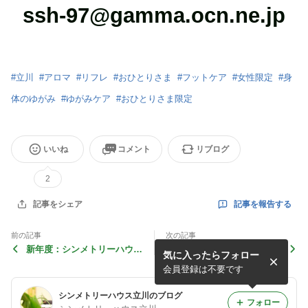
ssh-97@gamma.ocn.ne.jp
#
立川
#
アロマ
#
リフレ
#
おひとりさま
#
フットケア
#
女性限定
#
身
体のゆがみ
#
ゆがみケア
#
おひとりさま限定
いいね
コメント
リブログ
2
記事を報告する
記事をシェア
前の記事
次の記事
新年度：シンメトリーハウス
新年２０２１年
気に入ったらフォロー
立川
会員登録は不要です
シンメトリーハウス立川のブログ
フォロー