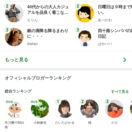
2
2
40代からの大人カジュ
日曜日は９時まで
アルを品良く着こなす
い。
ファッションブログ
えりん
あべかわ
3
3
銀の滴降る降るまわり
四十路シンパパの
に・・・
日記
illallan
はやパパ
もっと見る
オフィシャルブロガーランキング
総合ランキング
すべて見る
1
2
3
市川團十郎白
小林麻央
だいたひかる
桃
クロ
猿