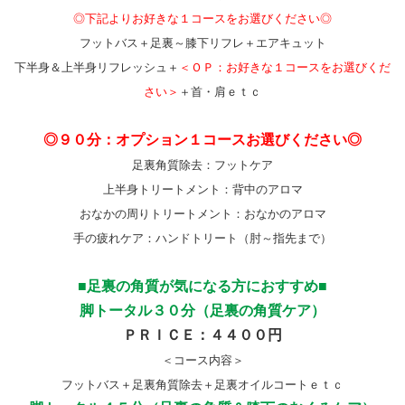
◎下記よりお好きな１コースをお選びください◎
フットバス＋足裏～膝下リフレ＋エアキュット
下半身＆上半身リフレッシュ＋
＜ＯＰ：お好きな１コースをお選びくだ
さい＞
＋首・肩ｅｔｃ
◎９０分：オプション１コースお選びください◎
足裏角質除去：フットケア
上半身トリートメント：背中のアロマ
おなかの周りトリートメント：おなかのアロマ
手の疲れケア：ハンドトリート（肘～指先まで）
■足裏の角質が気になる方におすすめ■
脚トータル３０分（足裏の角質ケア）
ＰＲＩＣＥ：４４００円
＜コース内容＞
フットバス＋足裏角質除去＋足裏オイルコートｅｔｃ