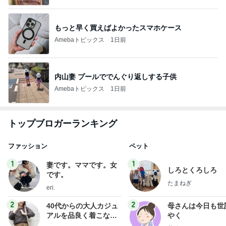
もっと早く買えばよかったスマホケース
Amebaトピックス
1日前
内山妻 プールででんぐり返しする子供
Amebaトピックス
1日前
トップブロガーランキング
ファッション
ペット
1
1
妻です。ママです。女
しろとくろしろ
です。
たまねぎ
eri.
2
2
40代からの大人カジュ
母さんは今日も世
アルを品良く着こなす
やく
ファッションブログ