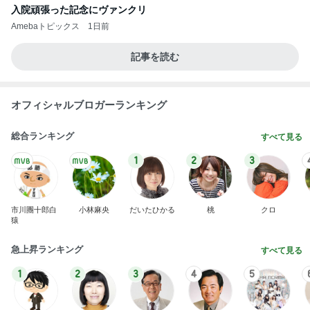
入院頑張った記念にヴァンクリ
Amebaトピックス
1日前
記事を読む
オフィシャルブロガーランキング
総合ランキング
すべて見る
1
2
3
市川團十郎白
小林麻央
だいたひかる
桃
クロ
猿
急上昇ランキング
すべて見る
1
2
3
4
5