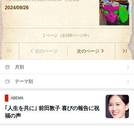
2024/09/26
1
ページ（全
189
ページ中）
前のページ
次のページ
月別
テーマ別
ABEMA
｢人生を共に｣ 前田敦子 喜びの報告に祝
福の声