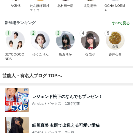
AKB48
たんぽぽ川村
北村総一朗
北別府学
OCHA NORM
エミコ
A
新登場ランキング
すべて見る
1
2
3
4
5
BEYOOOOO
ゆうこりん
島倉りか
石 安伊
蒼井心音
NDS
芸能人・有名人ブログ TOPへ
レジェンド松下のなんでもプレゼン！
Amebaトピックス
13時間前
細川直美 玄関で出迎える可愛い愛猫
Amebaトピックス
2日前