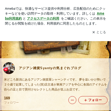
入荷情報｜アジアン雑貨Syantyの気まぐれブログ
アプリをダウンロードして
ブログの更新通知
を受け取りまし
開く
ょう。
アジアン雑貨Syantyの気まぐれブログ
米どころ新潟にあるアジアン雑貨屋シャーンティです。 夢を追いかけ勢いで
２０歳で起業してしまった(笑)店主達が東南アジアを中心に各国のアイテムを
自らの足と目で買付けセレクトした商品が並ぶお店です。
169
フォロー
フォロワー