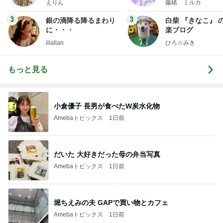
えりん
藤緒 ミルカ
3
3
銀の滴降る降るまわり
白柴 『きなこ』 
に・・・
楽ブログ
illallan
ひろ☆みき
もっと見る
小倉優子 長男が食べたW炭水化物
Amebaトピックス
1日前
だいた 大好きだった母の弁当写真
Amebaトピックス
1日前
堀ちえみの夫 GAPで買い物とカフェ
Amebaトピックス
1日前