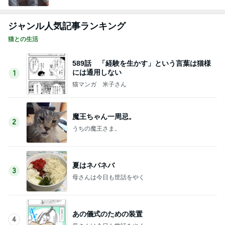
ジャンル人気記事ランキング
猫との生活
589話 「経験を生かす」という言葉は猫様
には通用しない
1
猫マンガ 米子さん
魔王ちゃん一周忌。
2
うちの魔王さま。
夏はネバネバ
3
母さんは今日も世話をやく
あの儀式のための装置
4