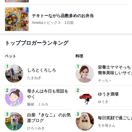
テキトーながら品数多めのお弁当
Amebaトピックス
1日前
トップブロガーランキング
ペット
料理
1
1
栄養士ママそっち
しろとくろしろ
簡単美味しいサイ
たまねぎ
献立
そっち～
2
2
母さんは今日も世話を
ゆうき酒場
やく
ゆうき
藤緒 ミルカ
3
3
白柴 『きなこ』 のお気
毎日笑顔で過ごし
楽ブログ
モモ母さん
ひろ☆みき