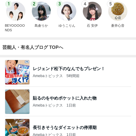
1
2
3
4
5
BEYOOOOO
島倉りか
ゆうこりん
石 安伊
蒼井心音
NDS
芸能人・有名人ブログ TOPへ
レジェンド松下のなんでもプレゼン！
Amebaトピックス
5時間前
貼るのをやめポケットに入れた物
Amebaトピックス
1日前
長引きそうなダイエットの停滞期
Amebaトピックス
1日前