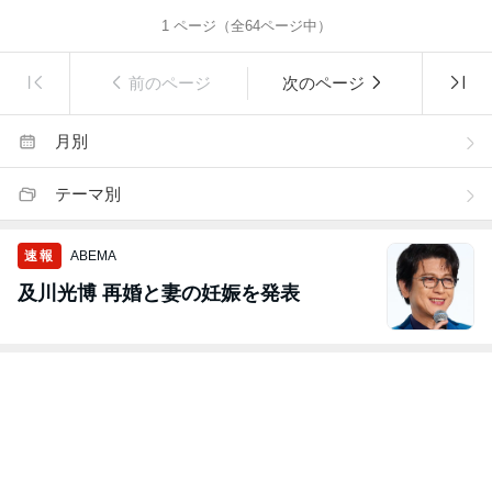
1
ページ（全
64
ページ中）
前のページ
次のページ
月別
テーマ別
速報
ABEMA
及川光博 再婚と妻の妊娠を発表