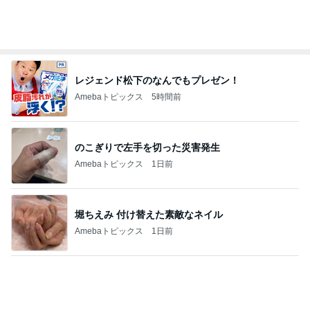
秋野暢子 25年ぶり夫婦役と再会
Amebaトピックス
2日前
そわそわドキドキしながらの入院準備
Amebaトピックス
2日前
夫が甘い4歳次女の頭の回転力