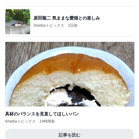
田中健 社会の役に立つ娘の仕事
Amebaトピックス
2日前
ワークマンだと思っていた息子のズボン
Amebaトピックス
1日前
参加を迷わずお断りした裁判
Amebaトピックス
19時間前
お家シャンプーでわかる皮膚の状態
Amebaトピックス
1日前