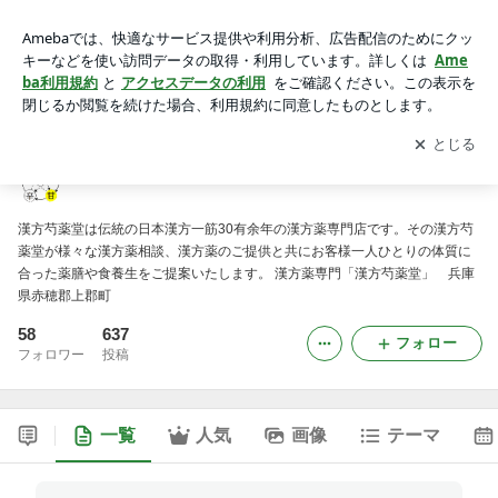
「日々塩梅」 漢方芍薬堂の薬膳
アプリをダウンロードして
ブログの更新通知
を受け取りまし
開く
ょう。
「日々塩梅」 漢方芍薬堂の薬膳
漢方芍薬堂は伝統の日本漢方一筋30有余年の漢方薬専門店です。その漢方芍
薬堂が様々な漢方薬相談、漢方薬のご提供と共にお客様一人ひとりの体質に
合った薬膳や食養生をご提案いたします。 漢方薬専門「漢方芍薬堂」 兵庫
県赤穂郡上郡町
58
637
フォロー
フォロワー
投稿
一覧
人気
画像
テーマ