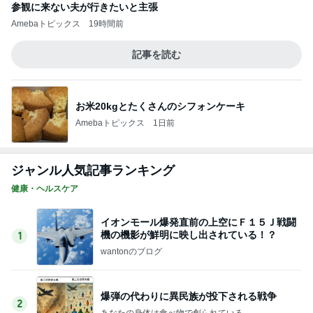
イオンモール爆発直前の上空にＦ１５Ｊ戦闘
機の機影が鮮明に映し出されている！？
1
wantonのブログ
爆弾の代わりに異民族が投下される戦争
2
あなたの身体は食べ物で創られている
備蓄の食料は普段使えるものを！
3
あなたの身体は食べ物で創られている
おっ！？若返ったな〜
4
世にも美しいガンの治し方