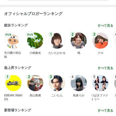
オフィシャルブロガーランキング
総合ランキング
すべて見る
1
2
3
市川團十郎白
小林麻央
だいたひかる
桃
クロ
猿
急上昇ランキング
すべて見る
1
2
3
4
5
EBiDAN 39&Ki
高山善廣
こいたん
島倉りか
つばきファク
DS
トリー
新登場ランキング
すべて見る