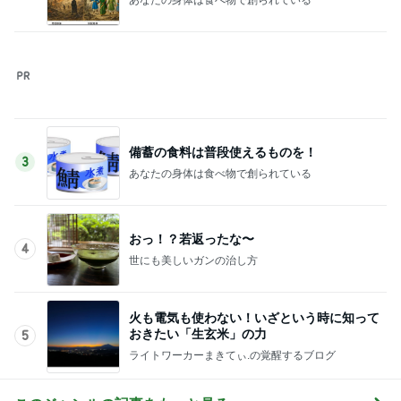
火も電気も使わない！いざという時に知って
おきたい「生玄米」の力
5
ライトワーカーまきてぃ.の覚醒するブログ
このジャンルの記事をもっと見る
レジェンド松下のなんでもプレゼン！
Amebaトピックス
5時間前
寝ている仔犬に静かになる人々
Amebaトピックス
19時間前
気分が上がらない時のお洒落な菓子