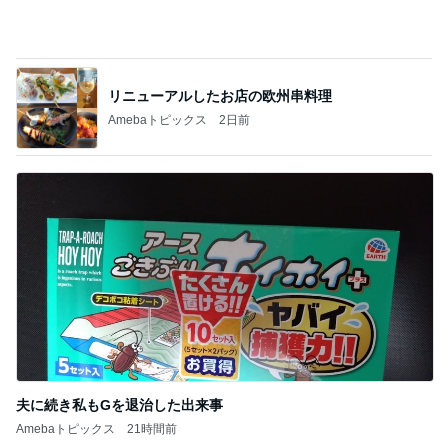
だいた シンクロだった息子の寝相
Amebaトピックス
2日前
食い意地が勝ち気づかなかった注射
Amebaトピックス
1日前
川崎麻世 偶然仲間が集まる寿司屋
Amebaトピックス
1日前