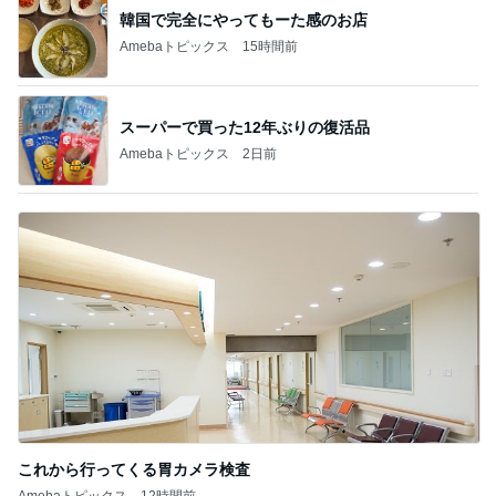
これから行ってくる胃カメラ検査
Amebaトピックス
12時間前
記事を読む
お昼後ののんびりしたジャズの時間
Amebaトピックス
10時間前
飲み過ぎ食べ過ぎた日の〆のラーメン
Amebaトピックス
1日前
猫目当てで買ったカルディのグッズ
Amebaトピックス
1日前