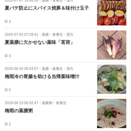
2026-07-07 10:08:30
・
薬膳・食養生・漢方
夏バテ防止にスパイス焼豚＆味付け玉子
3
2026-07-02 07:29:41
・
薬膳・食養生・漢方
夏薬膳に欠かせない薬味「茗荷」
3
2026-06-26 06:03:57
・
薬膳・食養生・漢方
梅雨冷の胃腸を助ける当帰葉味噌汁
5
2026-06-15 00:32:47
・
薬膳粥・食養生
梅雨の薬膳粥
2