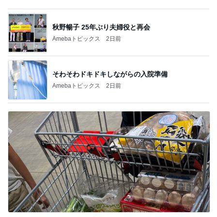
Amebaトピックス
20時間前
記事を読む
週に1回しか検診日がない婦人科
Amebaトピックス
1日前
〆の大きなおにぎりが逆効果な写真
Amebaトピックス
2日前
出張で痩せなかったダイエット報告
Amebaトピックス
11時間前